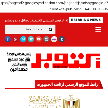
https://pagead2.googlesyndication.com/pagead/js/adsbygoogle.j
client=ca-pub-50595448883386
BREAKING NEWS
اس لا ينامون
جولة الرئيس السيسي الخليجية.. رسائل دعم وتضامن للأشقاء
ج
رابط الموقع الرسمي لرئاسة الجمهورية