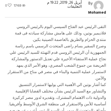
أبريل 26, 2019, 19:22 م
By
0
1748
على
التعليقات
تفاصيل
Mohamed
لقاء
الرئيسان
السيسي
وبوتين
التقى الرئيس عبد الفتاح السيسي اليوم بالرئيس الروسي
في
فلاديمير بوتين، وذلك على هامش مشاركة سيادته فى قمة
بكين
مغلقة
منتدي الحزام والطريق بالعاصمة الصينية بكين.
وصرح السفير بسام راضى المتحدث الرسمي باسم رئاسة
الجمهورية أن الرئيس الروسي قدم التهنئة للسيد الرئيس علي
نجاح عملية الاستفتاء الأخيرة علي تعديل الدستور والمشاركة
العريضة من جموع الشعب المصري، وهو الأمر الذي يمهد
لاستمرار عملية التنمية والبناء في مصر في مناخ من الاستقرار
والأمن.
كما أشار بوتين الي الأهمية التي يوليها لاستمرار التنسيق
والتشاور مع السيد الرئيس بشأن مختلف القضايا الإقليمية
والدولية ذات الاهتمام المشترك، وتقديره لدور مصر كركيزة
أساسية للأمن والاستقرار فى منطقة الشرق الأوسط وأفريقيا.
وأضاف المتحدث الرسمى أن السيد الرئيس أعرب عن حرصه