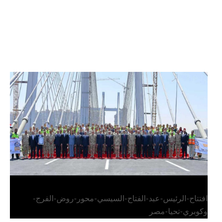
الرئيس عبد الفتاح السيسي يفتتح محور روض الفرج
وكوبري تحيا مصر
افتتاح-الرئيس-عبد-الفتاح-السيسي-محور-روض-الفرج-
وكوبري-تحيا-مصر