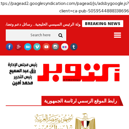
https://pagead2.googlesyndication.com/pagead/js/adsbygoogle.j
client=ca-pub-50595448883386
BREAKING NEWS
حراس لا ينامون
جولة الرئيس السيسي الخليجية.. رسائل دعم وتضامن للأشقاء
رابط الموقع الرسمي لرئاسة الجمهورية