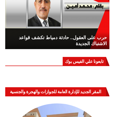
حرب على العقول.. حادثة دمياط تكشف قواعد
الاشتباك الجديدة
تابعونا علي الفيس بوك
المقر الجديد للإدارة العامة للجوازات والهجرة والجنسية
بالعباسية