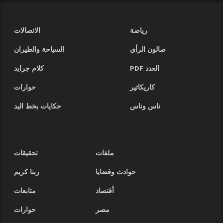
رياضة
الاتصالات
صالون الرأي
السياحة والطيران
العدد PDF
كلام جرايد
كاريكاتير
حوارات
ناس وناس
حكايات بخط اليد
ملفات
تحقيقات
حوادث وقضايا
ربنا كريم
أقتصاد
متابعات
مصر
حوارات