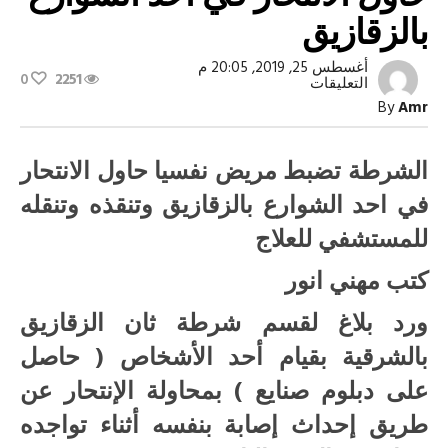
بالزقازيق
أغسطس 25, 2019, 20:05 م
0
2251
على
التعليقات
الشرطة
By
Amr
تضبط
مريض
نفسيا
حاول
الشرطة تضبط مريض نفسيا حاول الانتحار
الانتحار
في
في احد الشوارع بالزقازيق وتنقذه وتنقله
احد
الشوارع
للمستشفي للعلاج
بالزقازيق
مغلقة
كتب مهني انور
ورد بلاغ لقسم شرطة ثان الزقازيق
بالشرقية بقيام أحد الأشخاص ( حاصل
على دبلوم صنايع ) بمحاولة الإنتحار عن
طريق إحداث إصابة بنفسه أثناء تواجده