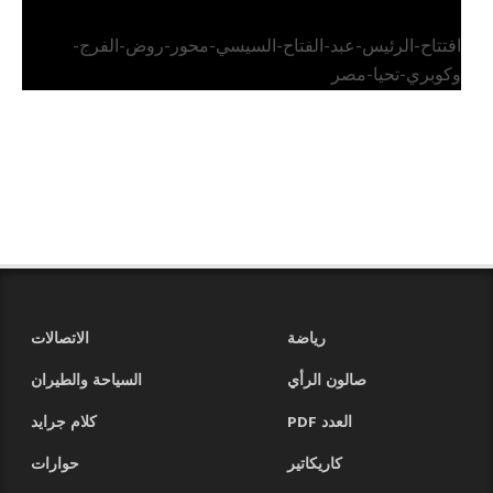
افتتاح-الرئيس-عبد-الفتاح-السيسي-محور-روض-الفرج-
وكوبري-تحيا-مصر
رياضة
الاتصالات
صالون الرأي
السياحة والطيران
العدد PDF
كلام جرايد
كاريكاتير
حوارات