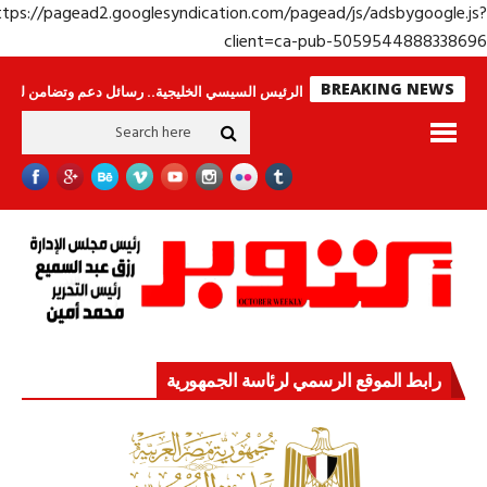
https://pagead2.googlesyndication.com/pagead/js/adsbygoogle.j
client=ca-pub-50595448883386
BREAKING NEWS
ا ينامون
جولة الرئيس السيسي الخليجية.. رسائل دعم وتضامن للأشقاء
جهاز 
رابط الموقع الرسمي لرئاسة الجمهورية