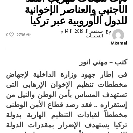
الأجنبي والعناصر الإخوانية
للدول الأوروبية عبر تركيا
سبتمبر 11, 2019, 14:11 م
By
0
2736
على
التعليقات
أجهزة
Mkamal
الأمن
تنجح
في
ضبط
كتب – مهني انور
ثلاث
شبكات
فى إطار جهود وزارة الداخلية لإجهاض
لتهريب
النقد
مخططات تنظيم الإخوان الإرهابى التى
الأجنبي
والعناصر
الإخوانية
تستهدف المساس بأمن الوطن والنيل من
للدول
الأوروبية
إستقراره .. فقد رصد قطاع الأمن الوطنى
عبر
تركيا
مخططاً لقيادات التنظيم الهاربة بدولة
مغلقة
تركيا يستهدف الإضرار بمقدرات الدولة