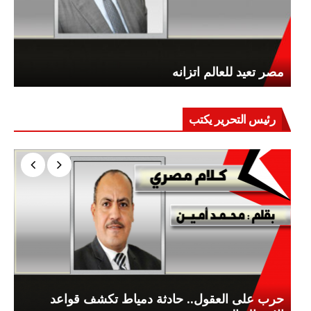
مصر تعيد للعالم اتزانه
رئيس التحرير يكتب
حرب على العقول.. حادثة دمياط تكشف قواعد