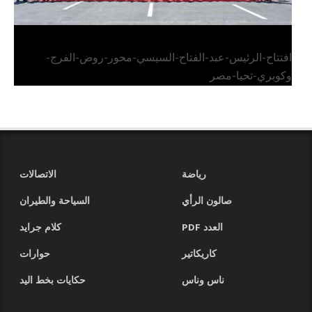
افتتاح-الرئيس-عبد-الفتاح-السيسي-محور-روض-الفرج-
وكوبري-تحيا-مصر
رياضة
الاتصالات
صالون الرأي
السياحة والطيران
العدد PDF
كلام جرايد
كاريكاتير
حوارات
ناس وناس
حكايات بخط اليد