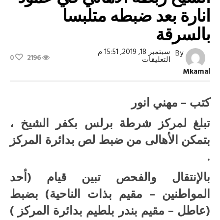
انارة بعد ضبطه متلبسا
بالسرقة
سبتمبر 18, 2019, 15:51 م
By
0
2196
على
التعليقات
ضبط
Mkamal
لص
بالبرلس
بكفر
الشيخ
كتب – مهني انور
ربطه
الاهالي
تبلغ لمركز شرطة برلس بكفر الشيخ ،
في
عمود
بتمكن الأهالى من ضبط لص بدائرة المركز
انارة
بعد
.
ضبطه
متلبسا
بالسرقة
بالإنتقال والفحص تبين قيام (أحد
مغلقة
المواطنين – مقيم بذات الناحية) بضبط
(عاطل – مقيم بندر بلطيم بدائرة المركز )