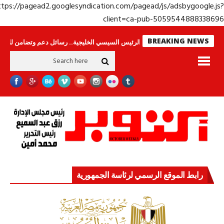
https://pagead2.googlesyndication.com/pagead/js/adsbygoogle.j
client=ca-pub-50595448883386
BREAKING NEWS
لا ينامون
جولة الرئيس السيسي الخليجية.. رسائل دعم وتضامن للأشقاء
جها
رابط الموقع الرسمي لرئاسة الجمهورية