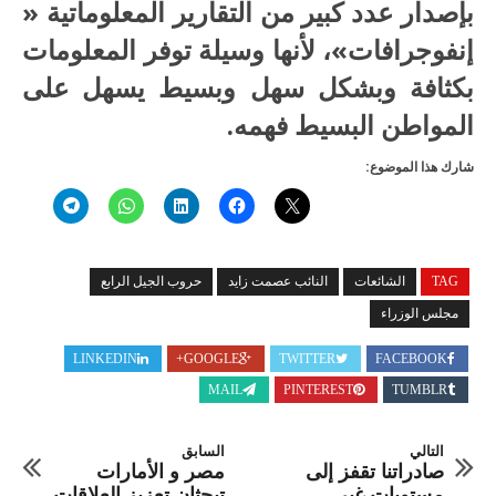
بإصدار عدد كبير من التقارير المعلوماتية «
إنفوجرافات»، لأنها وسيلة توفر المعلومات
بكثافة وبشكل سهل وبسيط يسهل على
المواطن البسيط فهمه.
شارك هذا الموضوع:
TAG
الشائعات
النائب عصمت زايد
حروب الجيل الرابع
مجلس الوزراء
LINKEDIN
GOOGLE+
TWITTER
FACEBOOK
MAIL
PINTEREST
TUMBLR
التالي
السابق
صادراتنا تقفز إلى
مصر و الأمارات
مستويات غير
تبحثان تعزيز العلاقات