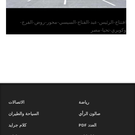
افتتاح-الرئيس-عبد-الفتاح-السيسي-محور-روض-الفرج-
وكوبري-تحيا-مصر
رياضة
الاتصالات
صالون الرأي
السياحة والطيران
العدد PDF
كلام جرايد