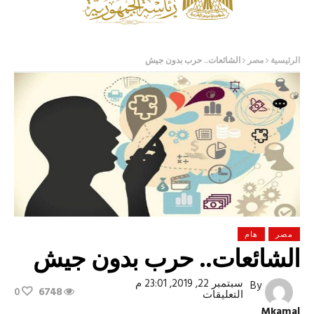
الرئيسية
مصر
الشائعات.. حرب بدون جيش
مصر
هام
الشائعات.. حرب بدون جيش
سبتمبر 22, 2019, 23:01 م
By
0
6748
على
التعليقات
الشائعات..
Mkamal