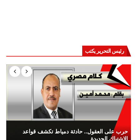
رئيس التحرير يكتب
حرب على العقول.. حادثة دمياط تكشف قواعد
الاشتباك الجديدة