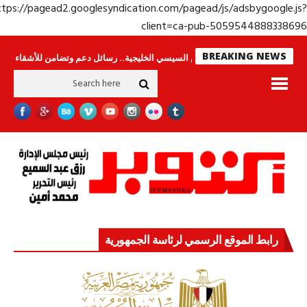
https://pagead2.googlesyndication.com/pagead/js/adsbygoogle.j
client=ca-pub-50595448883386
BREAKING NEWS
جولة الرئيس السيسي الخليجية.. رسائل دعم وتضامن للأشقاء
جهاز مستقبل م
رابط الموقع الرسمي لرئاسة الجمهورية