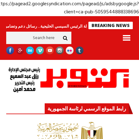
https://pagead2.googlesyndication.com/pagead/js/adsbygoogle.j
client=ca-pub-50595448883386
BREAKING NEWS
اس لا ينامون
جولة الرئيس السيسي الخليجية.. رسائل دعم وتضامن للأشقاء
ج
رابط الموقع الرسمي لرئاسة الجمهورية