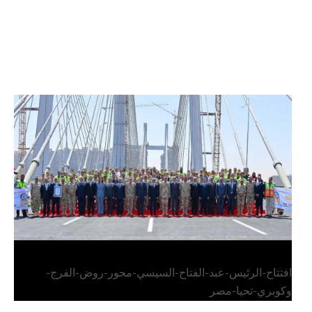
الرئيس عبد الفتاح السيسي يفتتح محور روض الفرج
وكوبري تحيا مصر
افتتاح-الرئيس-عبد-الفتاح-السيسي-محور-روض-الفرج-
وكوبري-تحيا-مصر