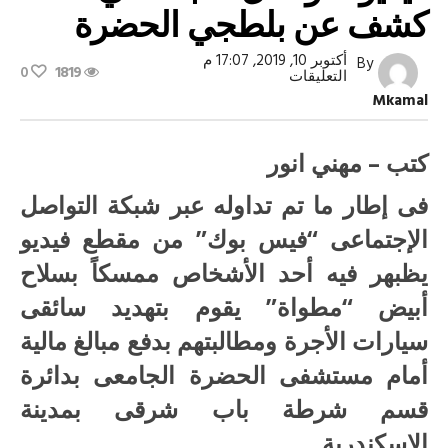
كشف عن بلطجي الحضرة
أكتوبر 10, 2019, 17:07 م
By
0
1819
على
التعليقات
فيديو
Mkamal
التواصل
الاجتماعي
كشف
عن
كتب – مهني انور
بلطجي
الحضرة
فى إطار ما تم تداوله عبر شبكة التواصل
مغلقة
الإجتماعى “فيس بوك” من مقطع فيديو
يظبهر فيه أحد الأشخاص ممسكاً بسلاح
أبيض “مطواة” يقوم بتهديد سائقى
سيارات الأجرة ومطالبتهم بدفع مبالغ مالية
أمام مستشفى الحضرة الجامعى بدائرة
قسم شرطة باب شرقى بمدينة
الإسكندرية.