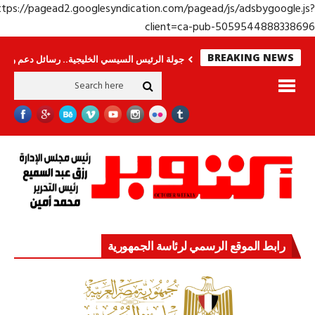
https://pagead2.googlesyndication.com/pagead/js/adsbygoogle.j
client=ca-pub-50595448883386
BREAKING NEWS
رى.. وحراس لا ينامون
جولة الرئيس السيسي الخليجية.. رسائل دعم وتضامن للأش
رابط الموقع الرسمي لرئاسة الجمهورية