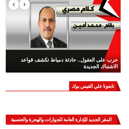
حرب على العقول.. حادثة دمياط تكشف قواعد
الاشتباك الجديدة
تابعونا علي الفيس بوك
المقر الجديد للإدارة العامة للجوازات والهجرة والجنسية
بالعباسية