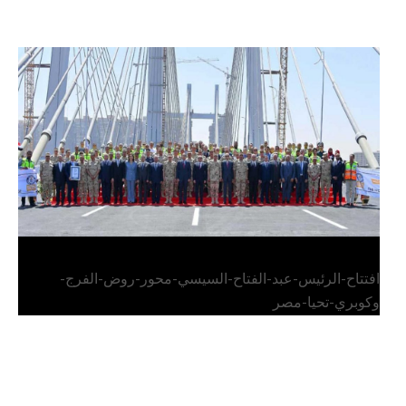
الرئيس عبد الفتاح السيسي يفتتح محور روض الفرج
وكوبري تحيا مصر
افتتاح-الرئيس-عبد-الفتاح-السيسي-محور-روض-الفرج-
وكوبري-تحيا-مصر