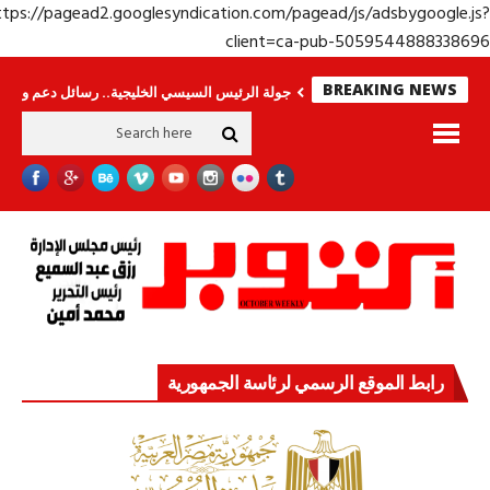
https://pagead2.googlesyndication.com/pagead/js/adsbygoogle.j
client=ca-pub-50595448883386
BREAKING NEWS
رى.. وحراس لا ينامون
جولة الرئيس السيسي الخليجية.. رسائل دعم وتضامن للأش
رابط الموقع الرسمي لرئاسة الجمهورية