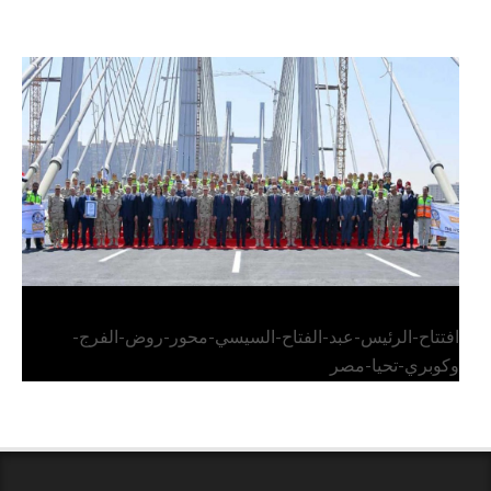
الرئيس عبد الفتاح السيسي يفتتح محور روض الفرج
وكوبري تحيا مصر
افتتاح-الرئيس-عبد-الفتاح-السيسي-محور-روض-الفرج-
وكوبري-تحيا-مصر