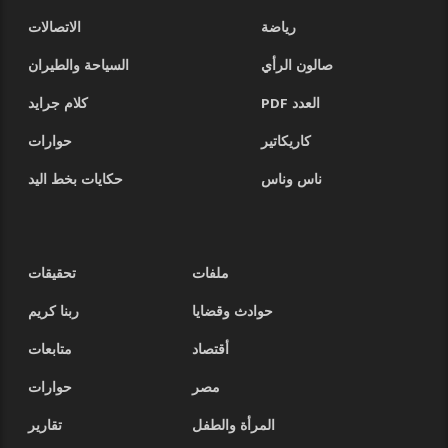
رياضة
الاتصالات
صالون الرأي
السياحة والطيران
العدد PDF
كلام جرايد
كاريكاتير
حوارات
ناس وناس
حكايات بخط اليد
ملفات
تحقيقات
حوادث وقضايا
ربنا كريم
أقتصاد
متابعات
مصر
حوارات
المرأة والطفل
تقارير