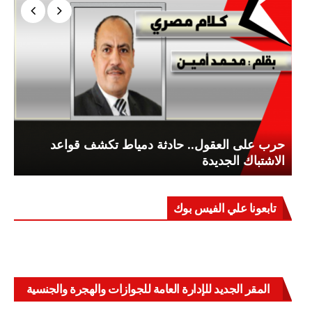
حرب على العقول.. حادثة دمياط تكشف قواعد
الاشتباك الجديدة
تابعونا علي الفيس بوك
المقر الجديد للإدارة العامة للجوازات والهجرة والجنسية
بالعباسية