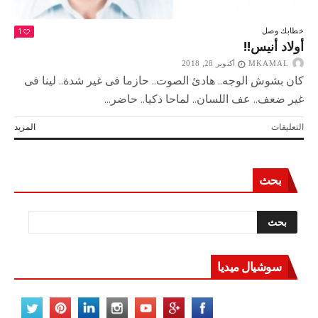
1
خطابك وصل
أولاد أنيس!!
MKAMAL
أكتوبر 28, 2018
كان بشوش الوجه.. هادئ الصوت.. حازما فى غير شدة.. لينا فى
غير ضعف.. عف اللسان.. لماحا ذكيا.. حاضر...
على
التعليقات
المزيد
أولاد
أنيس!!
مغلقة
بحث
سوشيال ميديا