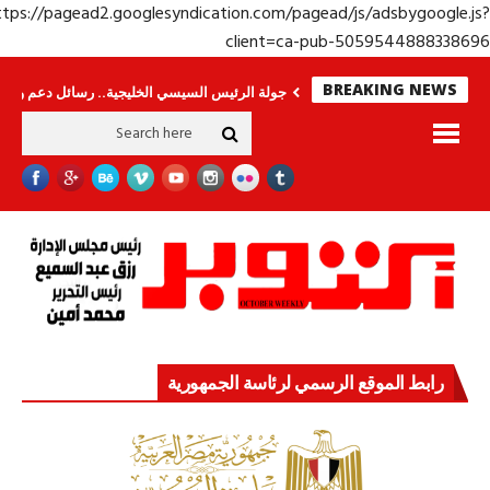
https://pagead2.googlesyndication.com/pagead/js/adsbygoogle.j
client=ca-pub-50595448883386
BREAKING NEWS
رى.. وحراس لا ينامون
جولة الرئيس السيسي الخليجية.. رسائل دعم وتضامن للأش
رابط الموقع الرسمي لرئاسة الجمهورية