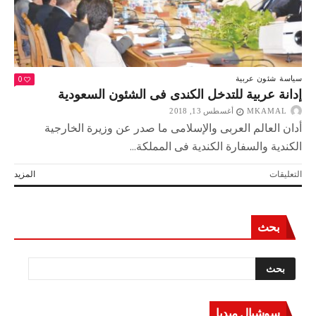
0
سياسة
شئون عربية
إدانة عربية للتدخل الكندى فى الشئون السعودية
MKAMAL
أغسطس 13, 2018
أدان العالم العربى والإسلامى ما صدر عن وزيرة الخارجية
الكندية والسفارة الكندية فى المملكة...
على
التعليقات
المزيد
إدانة
عربية
للتدخل
بحث
الكندى
فى
الشئون
السعودية
مغلقة
سوشيال ميديا