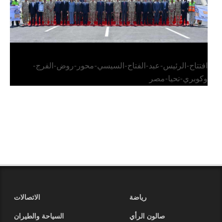
افتتاح-الرئيس-عبد-الفتاح-السيسي-محور-روض-الفرج-
وكوبري-تحيا-مصر
رياضة
الاتصالات
صالون الرأي
السياحة والطيران