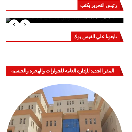
رئيس التحرير يكتب
حرب على العقول.. حادثة دمياط تكشف قواعد
الاشتباك الجديدة
تابعونا علي الفيس بوك
المقر الجديد للإدارة العامة للجوازات والهجرة والجنسية
بالعباسية