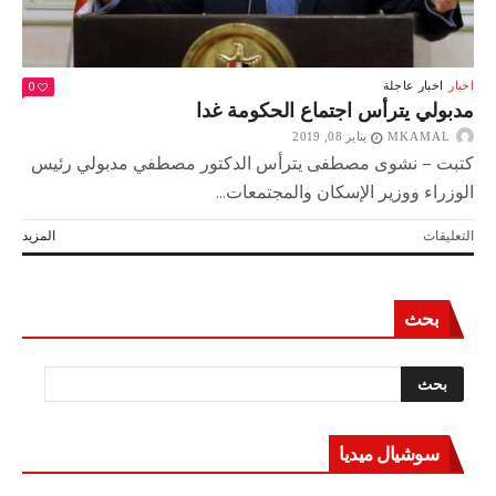
0
اخبار
اخبار عاجلة
مدبولي يترأس اجتماع الحكومة غدا
MKAMAL
يناير 08, 2019
كتبت – نشوى مصطفى يترأس الدكتور مصطفي مدبولي رئيس
الوزراء ووزير الإسكان والمجتمعات...
على
التعليقات
المزيد
مدبولي
يترأس
اجتماع
بحث
الحكومة
غدا
مغلقة
سوشيال ميديا