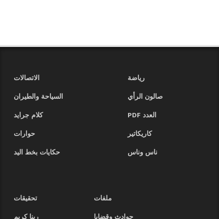
رياضة
الاتصالات
صالون الرأي
السياحة والطيران
العدد PDF
كلام جرايد
كاريكاتير
حوارات
ناس وناس
حكايات بخط اليد
ملفات
تحقيقات
حوادث وقضايا
ربنا كريم