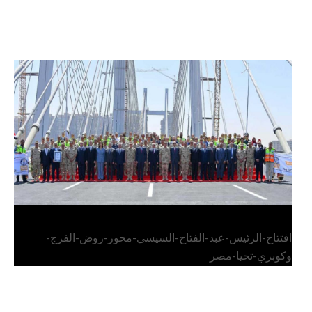
الرئيس عبد الفتاح السيسي يفتتح محور روض الفرج
وكوبري تحيا مصر
افتتاح-الرئيس-عبد-الفتاح-السيسي-محور-روض-الفرج-
وكوبري-تحيا-مصر