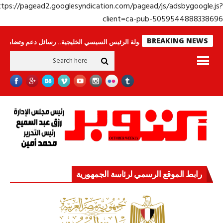
https://pagead2.googlesyndication.com/pagead/js/adsbygoogle.j
client=ca-pub-50595448883386
BREAKING NEWS
وحراس لا ينامون
جولة الرئيس السيسي الخليجية.. رسائل دعم وتضامن للأشقاء
رابط الموقع الرسمي لرئاسة الجمهورية