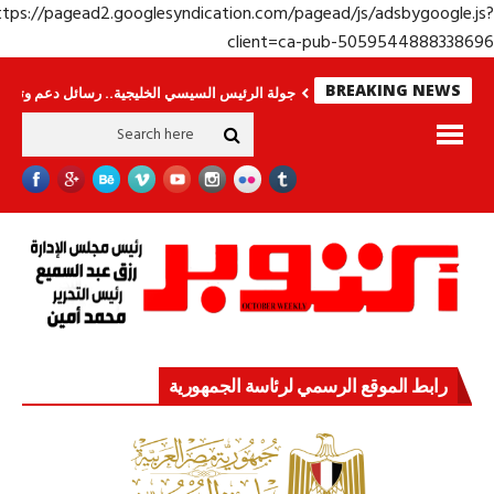
https://pagead2.googlesyndication.com/pagead/js/adsbygoogle.j
client=ca-pub-50595448883386
BREAKING NEWS
ى.. وحراس لا ينامون
جولة الرئيس السيسي الخليجية.. رسائل دعم وتضامن للأشق
رابط الموقع الرسمي لرئاسة الجمهورية