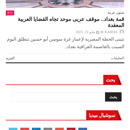
0
شئون عربية
قمة بغداد.. موقف عربى موحد تجاه القضايا العربية
المعقدة
M KAMAL
مايو 22, 2025
تتبنى الخطة المصرية لإعمار غزة سوسن أبو حسين تنطلق اليوم
السبت بالعاصمة العراقية بغداد...
على
التعليقات
المزيد
قمة
بغداد..
موقف
بحث
عربى
موحد
تجاه
القضايا
العربية
المعقدة
مغلقة
سوشيال ميديا