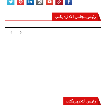
رئيس مجلس الادارة يكتب
مصر تعيد للعالم اتزانه
رئيس التحرير يكتب
حرب على العقول.. حادثة دمياط تكشف قواعد