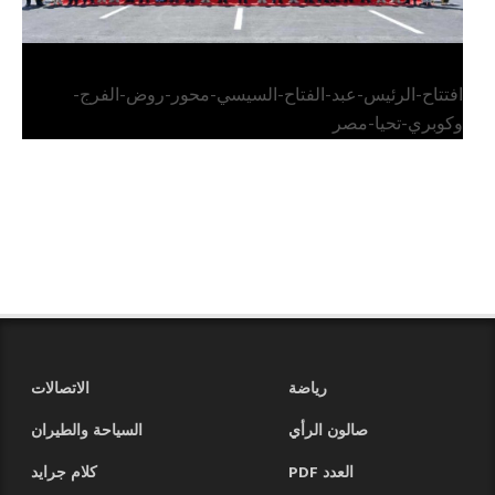
افتتاح-الرئيس-عبد-الفتاح-السيسي-محور-روض-الفرج-
وكوبري-تحيا-مصر
رياضة
الاتصالات
صالون الرأي
السياحة والطيران
العدد PDF
كلام جرايد