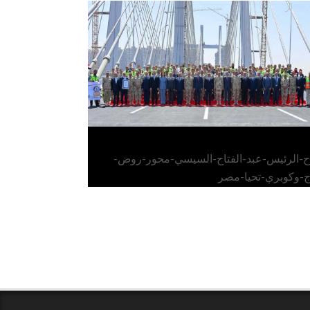
الرئيس عبد الفتاح السيسي يفتتح محور روض
الفرج وكوبري تحيا مصر
اح-الرئيس-عبد-الفتاح-السيسي-محور-روض-
ج-وكوبري-تحيا-مصر