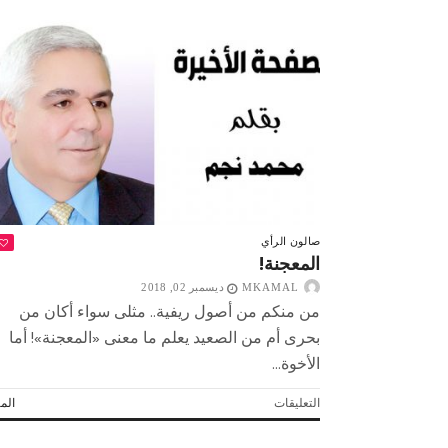
صالون الرأي
المعجنة!
MKAMAL
ديسمبر 02, 2018
من منكم من أصول ريفية.. مثلى سواء أكان من
بحرى أم من الصعيد يعلم ما معنى «المعجنة»! أما
الأخوة...
على
التعليقات
المز
 لولاد بلدنا
التشجيع «أخلاق» وليس «تحفيل»
المعجنة!
مغلقة