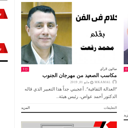
س
ر
أكتوبر «النصر» و«المجلة»
مص
1
0
صالون الرأي
مكاسب الصعيد من مهرجان الجنوب
MKAMAL
مايو 01, 2019
“العدالة الثقافية”.. أعجبني جداً هذا التعبير الذي قاله
الدكتور أحمد عواض، رئيس هيئة...
على
التعليقات
المزيد
مكاسب
يد
الصعيد
من