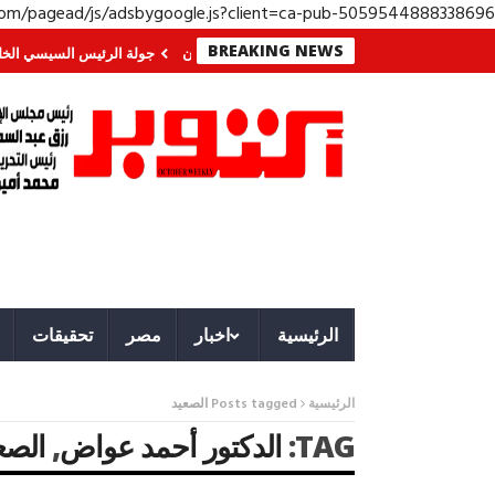
.com/pagead/js/adsbygoogle.js?client=ca-pub-5059544888338696
BREAKING NEWS
في الجنوب؟ معركة لا تُرى.. وحراس لا ينامون
جولة الرئيس السيسي الخليجية.. 
الرئيسية
اخبار
مصر
تحقيقات
الرئيسية
Posts tagged الصعيد
TAG:
الدكتور أحمد عواض
,
الصع