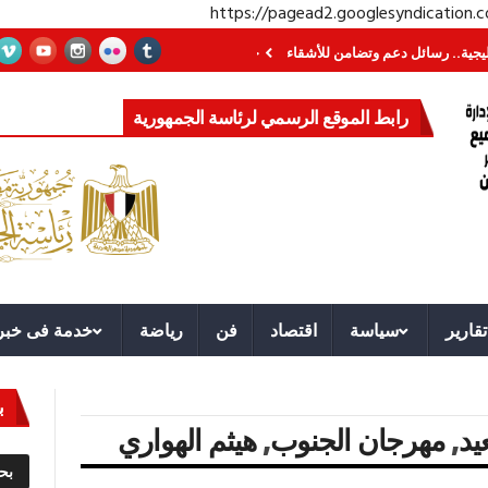
https://pagead2.googlesyndication
رسائل دعم وتضامن للأشقاء
جهاز مستقبل مصر نموذجا.. لماذا تُنشئ الدول كيانات
رابط الموقع الرسمي لرئاسة الجمهورية
تقارير
سياسة
اقتصاد
فن
رياضة
خدمة فى خبر
ب
يد
,
مهرجان الجنوب
,
هيثم الهواري