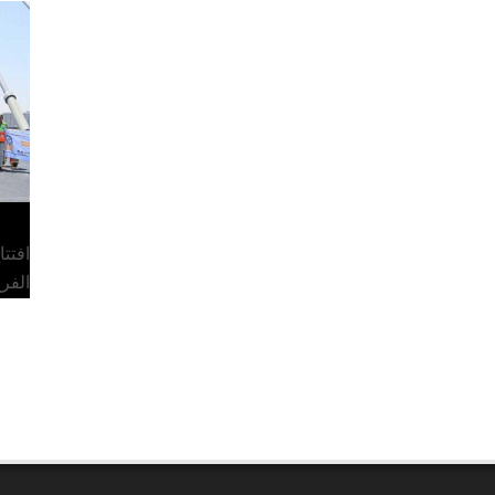
افتت
الفر