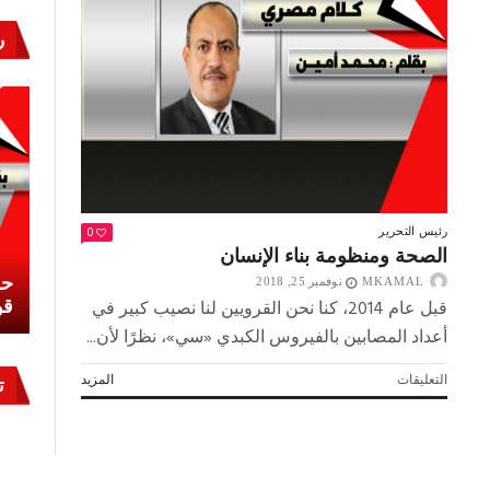
مهرجان
الجنوب
ر
مغلقة
0
رئيس التحرير
الصحة ومنظومة بناء الإنسان
نشئ
كيف تحمي مصر ثرواتها في الجنوب؟
حر
MKAMAL
نوفمبر 25, 2018
معركة لا تُرى.. وحراس لا ينامون
قو
قبل عام 2014، كنا نحن القرويين لنا نصيب كبير في
أعداد المصابين بالفيروس الكبدي «سي»، نظرًا لأن...
على
التعليقات
المزيد
ت
الصحة
ومنظومة
بناء
الإنسان
مغلقة