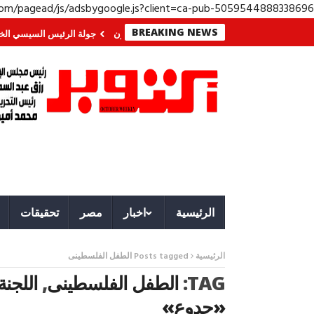
.com/pagead/js/adsbygoogle.js?client=ca-pub-5059544888338696
BREAKING NEWS
 في الجنوب؟ معركة لا تُرى.. وحراس لا ينامون
جولة الرئيس السيسي الخليجية.. 
الرئيسية
اخبار
مصر
تحقيقات
الرئيسية
Posts tagged الطفل الفلسطينى
TAG:
الطفل الفلسطينى
,
اللجن
«جدوع»