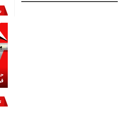
صرخة
«جدوع»
ر
..
واستجابة
أم
الدنيا
مغلقة
نشئ
كيف تحمي مصر ثرواتها في الجنوب؟
حر
معركة لا تُرى.. وحراس لا ينامون
قو
ت