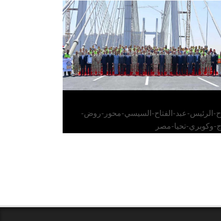
الرئيس عبد الفتاح السيسي يفتتح محور روض
الفرج وكوبري تحيا مصر
اح-الرئيس-عبد-الفتاح-السيسي-محور-روض-
ج-وكوبري-تحيا-مصر