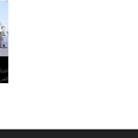
افتت
الفر