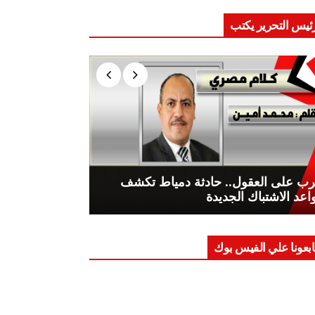
ئيس التحرير يكتب
ب على العقول.. حادثة دمياط تكشف
اعد الاشتباك الجديدة
ابعونا علي الفيس بوك