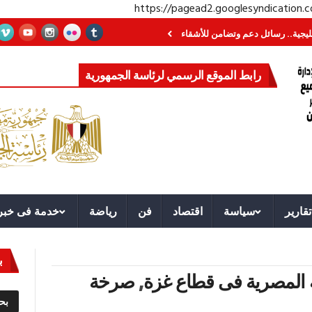
https://pagead2.googlesyndication
رسائل دعم وتضامن للأشقاء
جهاز مستقبل مصر نموذجا.. لماذا تُنشئ الدول كيانات
رابط الموقع الرسمي لرئاسة الجمهورية
تقارير
سياسة
اقتصاد
فن
رياضة
خدمة فى خبر
ب
ة المصرية فى قطاع غزة
,
صرخة