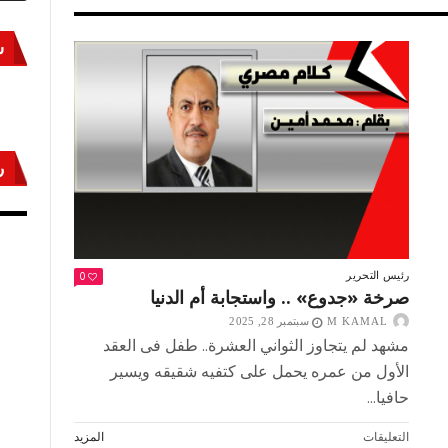
س
ر
أكتوبر «النصر» و«المجلة»
مص
0
رئيس التحرير
صرخة «جدوع» .. واستجابة أم الدنيا
M KAMAL
سبتمبر 28, 2025
مشهد لم يتجاوز الثواني العشرة.. طفل فى العقد
الأول من عمره يحمل على كتفيه شقيقه ويسير
حافيا...
على
التعليقات
المزيد