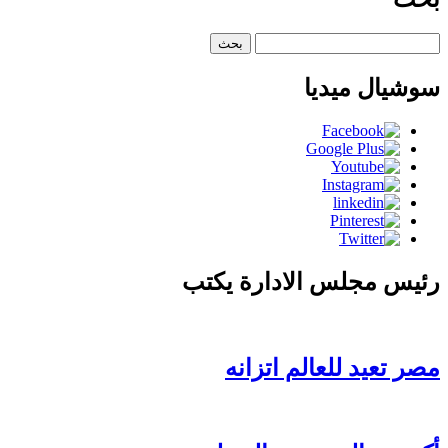
نظيره
العراقي
البحث
على
عن:
هامش
سوشيال ميديا
الاجتماع
الوزاري
العربي
في
القاهرة
مغلقة
رئيس مجلس الادارة يكتب
مصر تعيد للعالم اتزانه