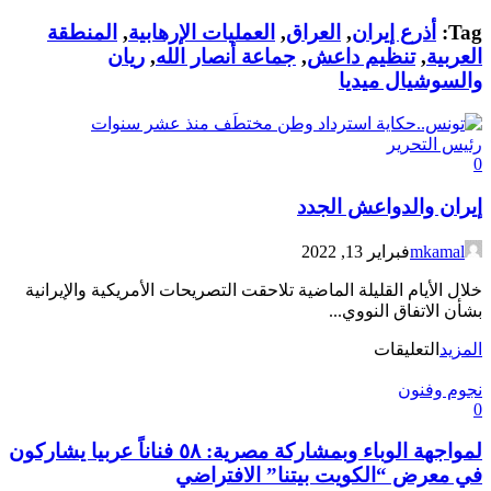
Tag:
أذرع إيران
,
العراق
,
العمليات الإرهابية
,
المنطقة
العربية
,
تنظيم داعش
,
جماعة أنصار الله
,
ريان
والسوشيال ميديا
رئيس التحرير
0
إيران والدواعش الجدد
mkamal
فبراير 13, 2022
خلال الأيام القليلة الماضية تلاحقت التصريحات الأمريكية والإيرانية
بشأن الاتفاق النووي...
على
المزيد
التعليقات
إيران
نجوم وفنون
والدواعش
0
الجدد
مغلقة
لمواجهة الوباء وبمشاركة مصرية: ٥٨ فناناً عربيا يشاركون
في معرض “الكويت بيتنا” الافتراضي