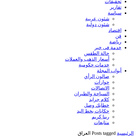
تحقيقات
تقارير
سياسة
شئون عربية
شئون دولية
اقتصاد
فن
رياضة
خدمة فى خبر
حالة الطقس
أسعار الذهب والعملات
خدمات حكومية
أبواب المجلة
صالون الرأي
حوارات
الاتصالات
السياحة والطيران
كلام جرايد
خطابك وصل
حكايات بخط اليد
ربنا كريم
متابعات
الرئيسية
Posts tagged العراق