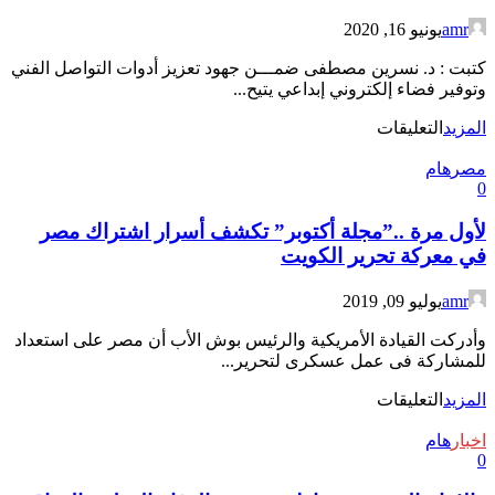
amr
يونيو 16, 2020
كتبت : د. نسرين مصطفى ضمـــن جهود تعزيز أدوات التواصل الفني
وتوفير فضاء إلكتروني إبداعي يتيح...
على
المزيد
التعليقات
لمواجهة
مصر
هام
الوباء
0
وبمشاركة
مصرية:
لأول مرة ..”مجلة أكتوبر” تكشف أسرار اشتراك مصر
٥٨
فناناً
في معركة تحرير الكويت
عربيا
يشاركون
amr
يوليو 09, 2019
في
معرض
وأدركت القيادة الأمريكية والرئيس بوش الأب أن مصر على استعداد
“الكويت
للمشاركة فى عمل عسكرى لتحرير...
بيتنا”
على
المزيد
التعليقات
الافتراضي
لأول
مغلقة
اخبار
هام
مرة
0
..”مجلة
أكتوبر”