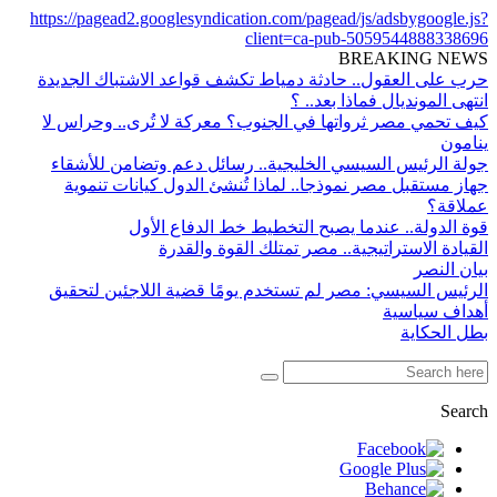
https://pagead2.googlesyndication.com/pagead/js/adsbygoogle.js?
client=ca-pub-5059544888338696
BREAKING NEWS
حرب على العقول.. حادثة دمياط تكشف قواعد الاشتباك الجديدة
انتهى المونديال فماذا بعد.. ؟
كيف تحمي مصر ثرواتها في الجنوب؟ معركة لا تُرى.. وحراس لا
ينامون
جولة الرئيس السيسي الخليجية.. رسائل دعم وتضامن للأشقاء
جهاز مستقبل مصر نموذجا.. لماذا تُنشئ الدول كيانات تنموية
عملاقة؟
قوة الدولة.. عندما يصبح التخطيط خط الدفاع الأول
القيادة الاستراتيجية.. مصر تمتلك القوة والقدرة
بيان النصر
الرئيس السيسي: مصر لم تستخدم يومًا قضية اللاجئين لتحقيق
أهداف سياسية
بطل الحكاية
Search