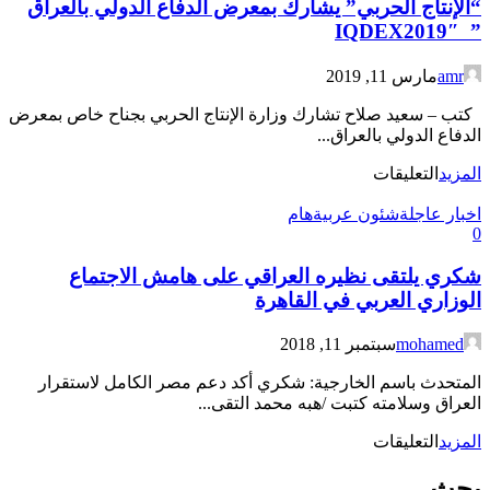
“الإنتاج الحربي” يشارك بمعرض الدفاع الدولي بالعراق
تكشف
أسرار
” IQDEX2019″
اشتراك
مصر
amr
مارس 11, 2019
في
معركة
كتب – سعيد صلاح تشارك وزارة الإنتاج الحربي بجناح خاص بمعرض
تحرير
الدفاع الدولي بالعراق...
الكويت
على
المزيد
التعليقات
مغلقة
“الإنتاج
اخبار عاجلة
الحربي”
شئون عربية
هام
0
يشارك
بمعرض
شكري يلتقى نظيره العراقي على هامش الاجتماع
الدفاع
الدولي
الوزاري العربي في القاهرة
بالعراق
”
mohamed
سبتمبر 11, 2018
IQDEX2019″
مغلقة
المتحدث باسم الخارجية: شكري أكد دعم مصر الكامل لاستقرار
العراق وسلامته كتبت /هبه محمد التقى...
على
المزيد
التعليقات
شكري
يلتقى
بحث