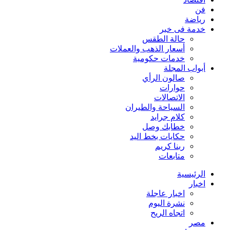
فن
رياضة
خدمة فى خبر
حالة الطقس
أسعار الذهب والعملات
خدمات حكومية
أبواب المجلة
صالون الرأي
حوارات
الاتصالات
السياحة والطيران
كلام جرايد
خطابك وصل
حكايات بخط اليد
ربنا كريم
متابعات
الرئيسية
اخبار
اخبار عاجلة
نشرة اليوم
اتجاه الريح
مصر