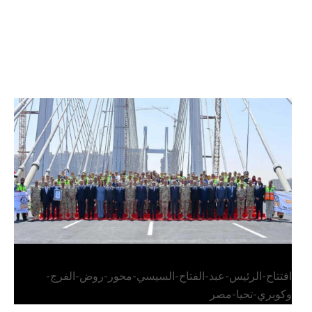
الرئيس عبد الفتاح السيسي يفتتح محور روض الفرج
وكوبري تحيا مصر
افتتاح-الرئيس-عبد-الفتاح-السيسي-محور-روض-الفرج-
وكوبري-تحيا-مصر