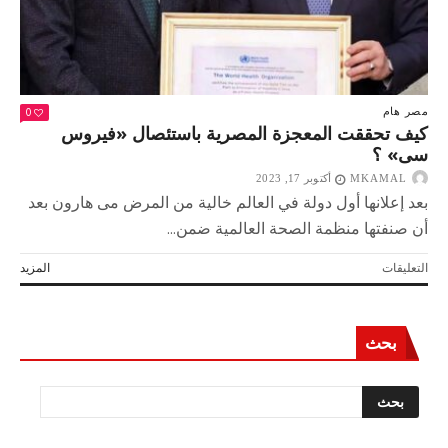
0
مصر
هام
كيف تحققت المعجزة المصرية باستئصال «فيروس
سى» ؟
MKAMAL
أكتوبر 17, 2023
بعد إعلانها أول دولة في العالم خالية من المرض مى هارون بعد
أن صنفتها منظمة الصحة العالمية ضمن...
على
التعليقات
المزيد
كيف
تحققت
المعجزة
بحث
المصرية
باستئصال
«فيروس
سى»
؟
مغلقة