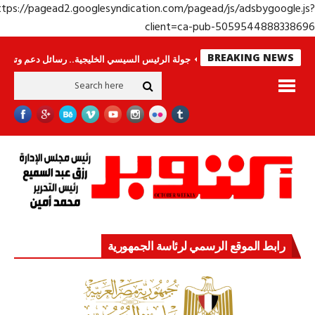
https://pagead2.googlesyndication.com/pagead/js/adsbygoogle.j
client=ca-pub-50595448883386
BREAKING NEWS
.. وحراس لا ينامون
جولة الرئيس السيسي الخليجية.. رسائل دعم وتضامن للأشقا
رابط الموقع الرسمي لرئاسة الجمهورية