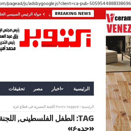
.com/pagead/js/adsbygoogle.js?client=ca-pub-5059544888338696
BREAKING NEWS
ي الجنوب؟ معركة لا تُرى.. وحراس لا ينامون
جولة الرئيس السيسي الخليجية.. ر
الرئيسية
اخبار
مصر
تحقيقات
الرئيسية
Posts tagged اللجنة المصرية فى قطاع غزة
TAG:
الطفل الفلسطينى
,
اللجن
«جدوع»