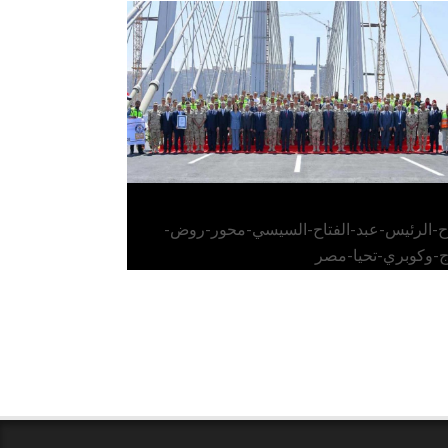
الرئيس عبد الفتاح السيسي يفتتح محور روض
الفرج وكوبري تحيا مصر
اح-الرئيس-عبد-الفتاح-السيسي-محور-روض-
ج-وكوبري-تحيا-مصر