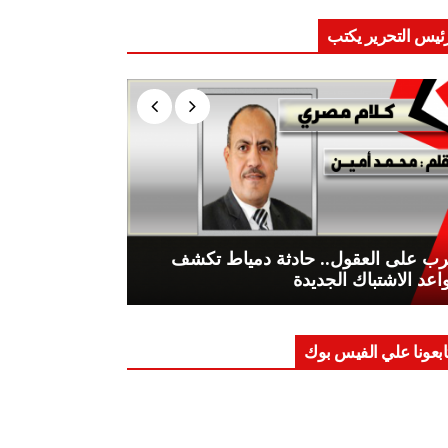
ئيس التحرير يكتب
ب على العقول.. حادثة دمياط تكشف
اعد الاشتباك الجديدة
ابعونا علي الفيس بوك