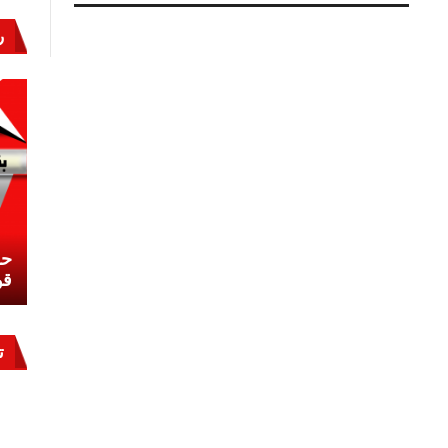
صرخة
«جدوع»
ر
..
واستجابة
أم
الدنيا
مغلقة
نشئ
كيف تحمي مصر ثرواتها في الجنوب؟
حر
معركة لا تُرى.. وحراس لا ينامون
قو
ت