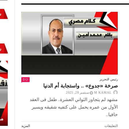
س
ر
0
رئيس التحرير
صرخة «جدوع» .. واستجابة أم الدنيا
M KAMAL
سبتمبر 28, 2025
مشهد لم يتجاوز الثواني العشرة.. طفل فى العقد
الأول من عمره يحمل على كتفيه شقيقه ويسير
حافيا...
أكتوبر «النصر» و«المجلة»
مص
على
التعليقات
المزيد