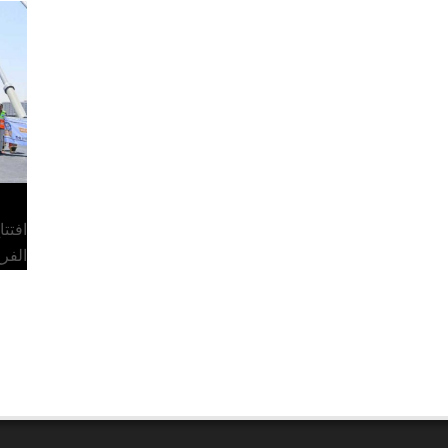
افتت
الفر