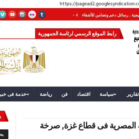
https://pagead2.googlesyndication
سائل دعم وتضامن للأشقاء
جهاز مستقبل مصر نموذجا.. لماذا تُنشئ الدول كيانات 
رابط الموقع الرسمي لرئاسة الجمهورية
تقارير
سياسة
اقتصاد
فن
رياضة
خدمة فى خبر
ب
ة المصرية فى قطاع غزة
,
صرخة