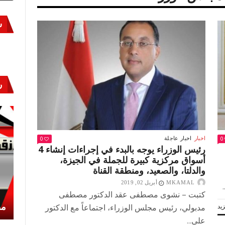
س
ر
0
0
اخبار
اخبار عاجلة
رئيس الوزراء يوجه بالبدء في إجراءات إنشاء 4
أسواق مركزية كبيرة للجملة في الجيزة،
والدلتا، والصعيد، ومنطقة القناة
MKAMAL
أبريل 02, 2019
كتبت – نشوى مصطفى عقد الدكتور مصطفى
أكتوبر «النصر» و«المجلة»
مص
مدبولي، رئيس مجلس الوزراء، اجتماعاً مع الدكتور
يد
علي...