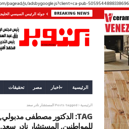
.com/pagead/js/adsbygoogle.js?client=ca-pub-5059544888338696
BREAKING NEWS
الجنوب؟ معركة لا تُرى.. وحراس لا ينامون
جولة الرئيس السيسي الخليجية.. رسا
الرئيسية
اخبار
مصر
تحقيقات
الرئيسية
Posts tagged المستشار نادر سعد
TAG:
الدكتور مصطفى مدبولي
,
للمواطنين
,
المستشار نادر سعد
,