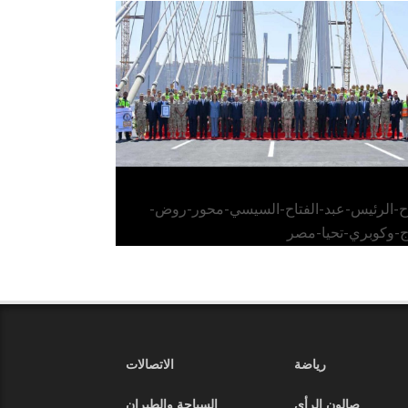
الرئيس عبد الفتاح السيسي يفتتح محور روض
الفرج وكوبري تحيا مصر
اح-الرئيس-عبد-الفتاح-السيسي-محور-روض-
ج-وكوبري-تحيا-مصر
رياضة
الاتصالات
صالون الرأي
السياحة والطيران