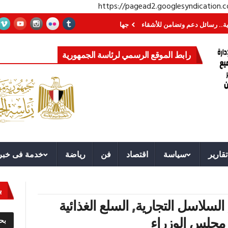
https://pagead2.googlesyndication
ئل دعم وتضامن للأشقاء
جهاز مستقبل مصر نموذجا.. لماذا تُنشئ الدول كيانات تنم
رابط الموقع الرسمي لرئاسة الجمهورية
تقارير
سياسة
اقتصاد
فن
رياضة
خدمة فى خبر
ب
السلاسل التجارية
,
السلع الغذائية
مجلس الوزراء