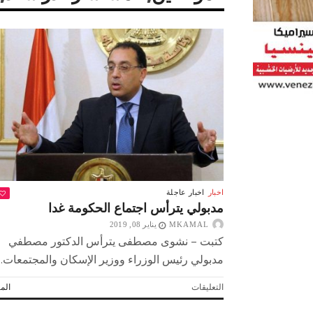
اخبار
اخبار عاجلة
مدبولي يترأس اجتماع الحكومة غدا
MKAMAL
يناير 08, 2019
كتبت – نشوى مصطفى يترأس الدكتور مصطفي
مدبولي رئيس الوزراء ووزير الإسكان والمجتمعات...
 لولاد بلدنا
التشجيع «أخلاق» وليس «تحفيل»
على
التعليقات
المز
مدبولي
يترأس