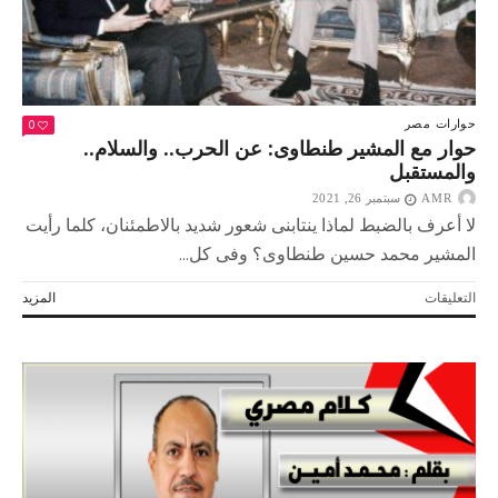
0
حوارات
مصر
حوار مع المشير طنطاوى: عن الحرب.. والسلام..
والمستقبل
AMR
سبتمبر 26, 2021
لا أعرف بالضبط لماذا ينتابنى شعور شديد بالاطمئنان، كلما رأيت
المشير محمد حسين طنطاوى؟ وفى كل...
على
التعليقات
المزيد
حوار
مع
المشير
طنطاوى:
عن
الحرب..
والسلام..
والمستقبل
مغلقة