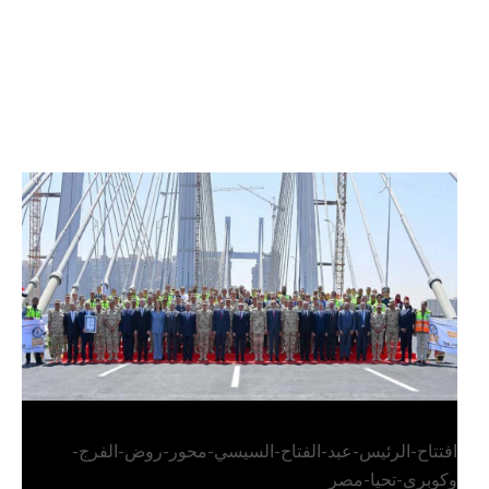
الرئيس عبد الفتاح السيسي يفتتح محور روض الفرج
وكوبري تحيا مصر
افتتاح-الرئيس-عبد-الفتاح-السيسي-محور-روض-الفرج-
وكوبري-تحيا-مصر