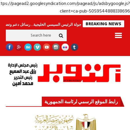
https://pagead2.googlesyndication.com/pagead/js/adsbygoogle.j
client=ca-pub-50595448883386
BREAKING NEWS
 وحراس لا ينامون
جولة الرئيس السيسي الخليجية.. رسائل دعم وتضامن للأشقاء
رابط الموقع الرسمي لرئاسة الجمهورية