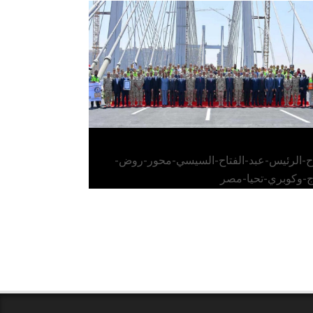
الرئيس عبد الفتاح السيسي يفتتح محور روض
الفرج وكوبري تحيا مصر
اح-الرئيس-عبد-الفتاح-السيسي-محور-روض-
ج-وكوبري-تحيا-مصر