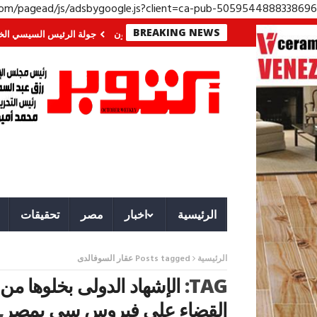
.com/pagead/js/adsbygoogle.js?client=ca-pub-5059544888338696
BREAKING NEWS
في الجنوب؟ معركة لا تُرى.. وحراس لا ينامون
جولة الرئيس السيسي الخليجية.. 
الرئيسية
اخبار
مصر
تحقيقات
الرئيسية
Posts tagged عقار السوفالدى
TAG:
الإشهاد الدولى بخلوها 
القضاء على فيروس سى بمصر
,