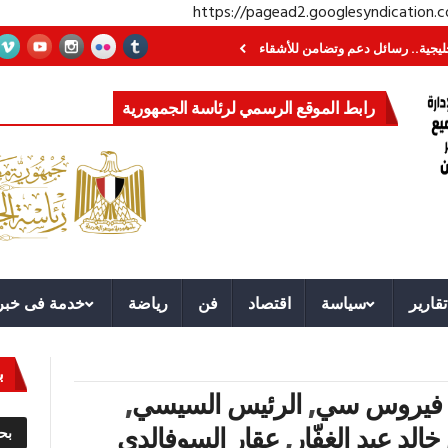
https://pagead2.googlesyndication
رسائل دعم وتضامن للأشقاء
جهاز مستقبل مصر نموذجا.. لماذا تُنشئ الدول كيانات
رابط الموقع الرسمي لرئاسة الجمهورية
تقارير
سياسة
اقتصاد
فن
رياضة
خدمة فى خبر
ب
من فيروس سي
,
الرئيس السيسي
,
خالد عبد الغفّار
,
عقار السوفالدى