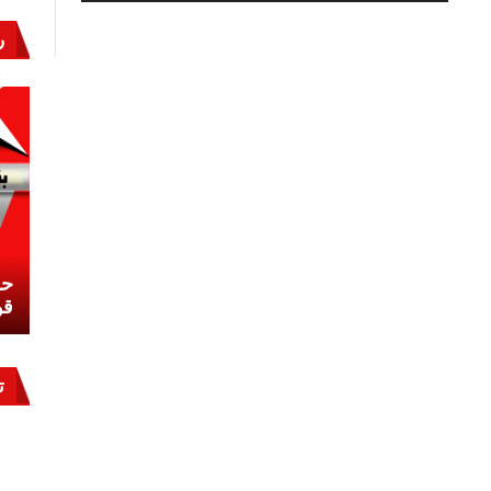
كيف
تحققت
ر
المعجزة
المصرية
باستئصال
«فيروس
سى»
؟
مغلقة
نشئ
كيف تحمي مصر ثرواتها في الجنوب؟
حر
معركة لا تُرى.. وحراس لا ينامون
قو
ت