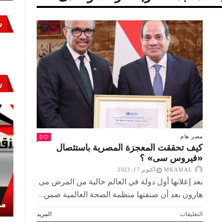
س
ر
0
مصر
هام
كيف تحققت المعجزة المصرية باستئصال
«فيروس سى» ؟
MKAMAL
أكتوبر 17, 2023
بعد إعلانها أول دولة في العالم خالية من المرض مى
هارون بعد أن صنفتها منظمة الصحة العالمية ضمن...
أكتوبر «النصر» و«المجلة»
مص
على
التعليقات
المزيد