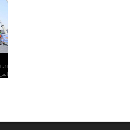
افتت
الفر