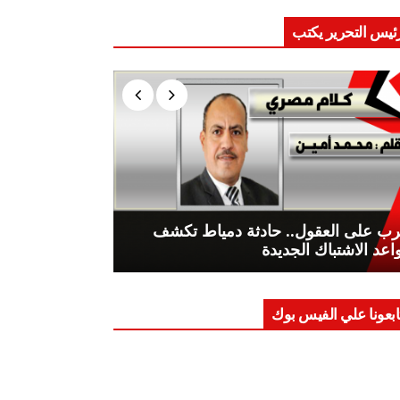
ئيس التحرير يكتب
ب على العقول.. حادثة دمياط تكشف
اعد الاشتباك الجديدة
ابعونا علي الفيس بوك