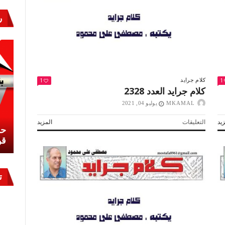
ر
1
1
كلام جرايد
كلام جرايد العدد 2328
MKAMAL
يوليو 04, 2021
على
يد
التعليقات
المزيد
نشئ
كيف تحمي مصر ثرواتها في الجنوب؟
حر
كلام
معركة لا تُرى.. وحراس لا ينامون
قو
جرايد
العدد
2328
مغلقة
ت