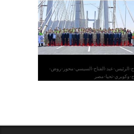
الرئيس عبد الفتاح السيسي يفتتح محور روض
الفرج وكوبري تحيا مصر
اح-الرئيس-عبد-الفتاح-السيسي-محور-روض-
ج-وكوبري-تحيا-مصر