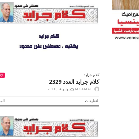
كلام جرايد
كلام جرايد العدد 2329
MKAMAL
يوليو 04, 2021
على
التعليقات
المز
كلام
جرايد
العدد
2329
 لولاد بلدنا
التشجيع «أخلاق» وليس «تحفيل»
مغلقة