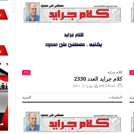
س
ر
1
2
كلام جرايد
كلام جرايد العدد 2330
MKAMAL
يوليو 11, 2021
على
يد
التعليقات
المزيد
كلام
جرايد
العدد
2330
أكتوبر «النصر» و«المجلة»
مص
مغلقة