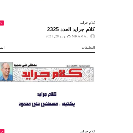
كلام جرايد
كلام جرايد العدد 2325
MKAMAL
يونيو 28, 2021
على
التعليقات
المز
كلام
جرايد
العدد
2325
مغلقة
كلام جرايد