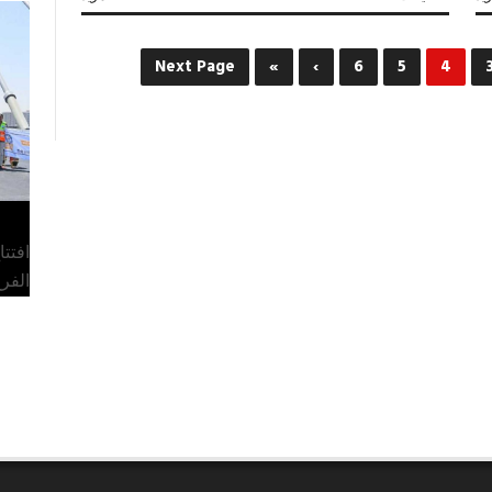
كلام
جرايد
العدد
Next Page
»
›
6
5
4
2322
مغلقة
افتت
الفر