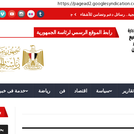
https://pagead2.googlesyndication
ائل دعم وتضامن للأشقاء
جهاز مستقبل مصر نموذجا.. لماذا تُنشئ الدول كيانات ت
رابط الموقع الرسمي لرئاسة الجمهورية
تقارير
سياسة
اقتصاد
فن
رياضة
خدمة فى خبر
ب