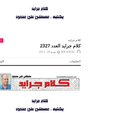
كلام جرايد
كلام جرايد العدد 2327
MKAMAL
يونيو 28, 2021
على
التعليقات
المز
صبح التخطيط خط
جهاز مستقبل مصر نموذجا.. لماذا تُ
كلام
الدول كيانات تنموية عملاقة؟
جرايد
العدد
2327
مغلقة