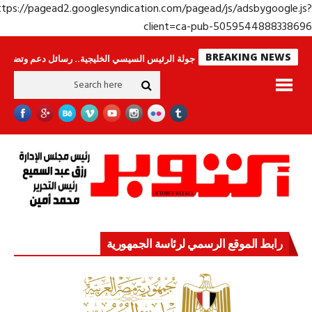
https://pagead2.googlesyndication.com/pagead/js/adsbygoogle.j
client=ca-pub-50595448883386
BREAKING NEWS
وحراس لا ينامون
جولة الرئيس السيسي الخليجية.. رسائل دعم وتضامن للأشقاء
رابط الموقع الرسمي لرئاسة الجمهورية