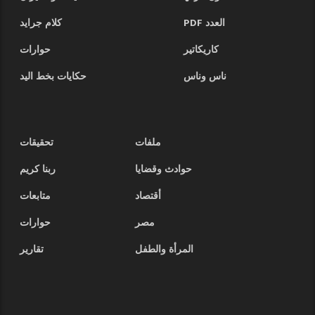
العدد PDF
كلام جرايد
كاريكاتير
حوارات
ناس وناس
حكايات بخط اليد
ملفات
تحقيقات
حوادث وقضايا
ربنا كريم
أقتصاد
متابعات
مصر
حوارات
المرأة والطفل
تقارير