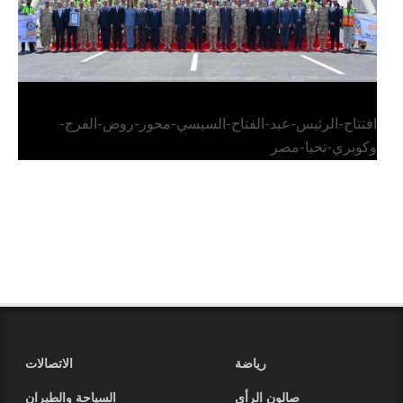
افتتاح-الرئيس-عبد-الفتاح-السيسي-محور-روض-الفرج-
وكوبري-تحيا-مصر
رياضة
الاتصالات
صالون الرأي
السياحة والطيران