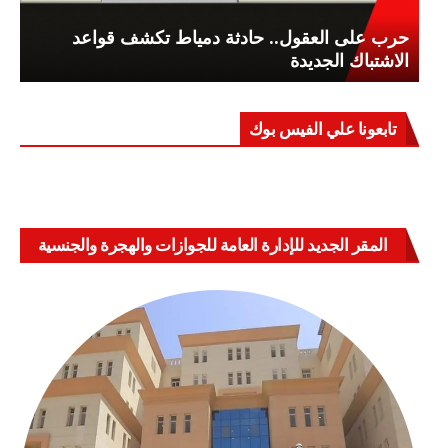
حرب على العقول.. حادثة دمياط تكشف قواعد
الاشتباك الجديدة
تابعونا علي الفيس بوك
المقر الجديد للإدارة العامة للجوازات والهجرة والجنسية
بالعباسية