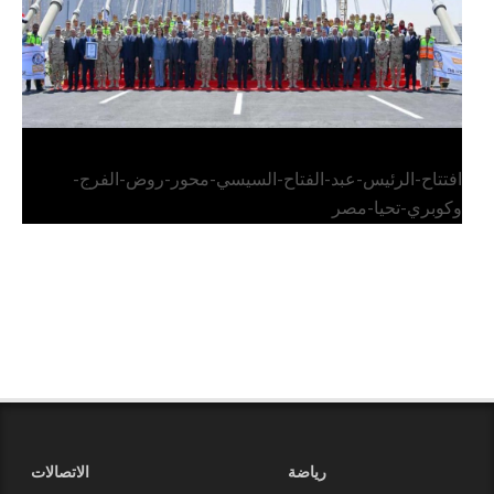
افتتاح-الرئيس-عبد-الفتاح-السيسي-محور-روض-الفرج-
وكوبري-تحيا-مصر
رياضة
الاتصالات