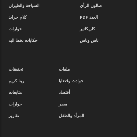
صالون الرأي
السياحة والطيران
العدد PDF
كلام جرايد
كاريكاتير
حوارات
ناس وناس
حكايات بخط اليد
ملفات
تحقيقات
حوادث وقضايا
ربنا كريم
أقتصاد
متابعات
مصر
حوارات
المرأة والطفل
تقارير