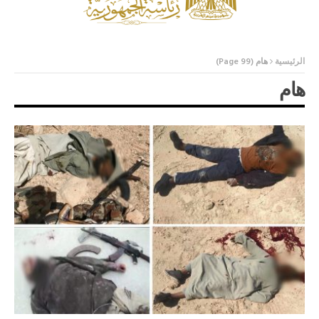
الرئيسية
هام
(Page 99)
هام