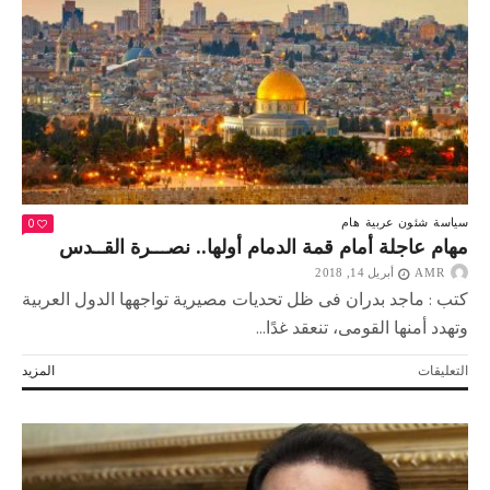
أكتوبر
مغلقة
0
سياسة
شئون عربية
هام
مهام عاجلة أمام قمة الدمام أولها.. نصـــرة القــدس
AMR
أبريل 14, 2018
كتب : ماجد بدران فى ظل تحديات مصيرية تواجهها الدول العربية
وتهدد أمنها القومى، تنعقد غدًا...
على
التعليقات
المزيد
مهام
عاجلة
أمام
قمة
الدمام