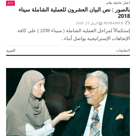
0
اخبار عاجلة
هام
بالصور : نص البيان العشرون للعملية الشاملة سيناء
2018
MOHAMED
أبريل 25, 2018
إستكمالاً لمراحل العملية الشاملة ( سيناء 2018 ) على كافة
الإتجاهات الإستراتيجية يواصل أبناء...
على
التعليقات
المزيد
بالصور
:
نص
البيان
العشرون
للعملية
الشاملة
سيناء
2018
مغلقة