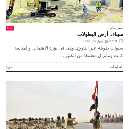
0
مصر
هام
سيناء.. أرض البطولات
AMR
أبريل 24, 2018
سنوات طويلة عبر التاريخ.. وهى فى بؤرة الاهتمام.. والمتابعة..
كانت وماتزال مطمعًا من الكثير ،...
على
التعليقات
المزيد
سيناء..
أرض
البطولات
مغلقة