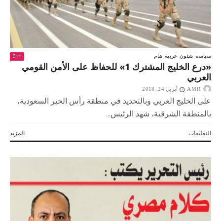
0
سياسة
شئون عربية
هام
«درع الخليج المشترك 1» للحفاظ على الأمن القومي
العربي
AMR
أبريل 24, 2018
على الخليج العربي وبالتحديد في منطقة رأس الخير السعودية،
بالمنطقة الشرقية، شهد الرئيس...
على
التعليقات
المزيد
«درع
الخليج
المشترك
1»
للحفاظ
على
الأمن
القومي
العربي