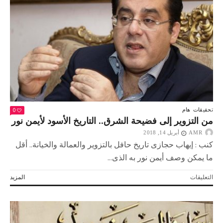
أولها..
نصـــرة
القــدس
مغلقة
0
تحقيقات
هام
من التزوير إلى فضيحة الشرق.. التاريخ الأسود لأيمن نور
AMR
أبريل 14, 2018
كنب : إيهاب حجازى تاريخ حافل بالتزوير والعمالة والخيانة.. أقل
ما يمكن وصف أيمن نور به الذى...
على
التعليقات
المزيد
من
التزوير
إلى
فضيحة