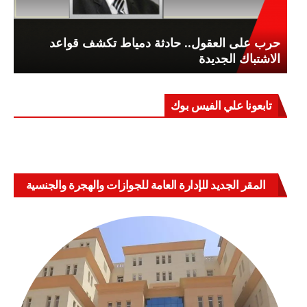
حرب على العقول.. حادثة دمياط تكشف قواعد
الاشتباك الجديدة
تابعونا علي الفيس بوك
المقر الجديد للإدارة العامة للجوازات والهجرة والجنسية
بالعباسية