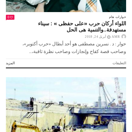
0
حوارات
هام
اللواء أركان حرب «على حفظى » : سيناء
مستهدفة..والتنمية هى الحل
AMR
أبريل 24, 2018
حوار : د . نسرين مصطفى هو أحد أبطال «حرب أكتوبر»،
وصاحب قصة كفاح وإنجازات وصاحب نظرة ثاقبة،...
على
التعليقات
المزيد
اللواء
أركان
حرب
«على
حفظى
»
:
سيناء
مستهدفة..والتنمية
هى
الحل
مغلقة