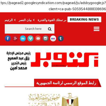
https://pagead2.googlesyndication.com/pagead/js/adsbygoogle.j
client=ca-pub-50595448883386
BREAKING NEWS
ة الاستراتيجية.. مصر تمتلك القوة والقدرة
بيان النصر
الرئيس السيسي: مصر لم
رابط الموقع الرسمي لرئاسة الجمهورية