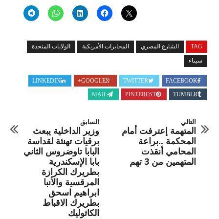
TAG
الشارع المصري
المخابرات الأمريكية
الولايات المتحدة
سيناء
LINKEDIN
GOOGLE+
TWITTER
FACEBOOK
MAIL
PINTEREST
TUMBLR
التالي
السابق
المتهمة إعترفت أمام
وزير الداخلية يبعث
المحكمة ..براعة
برقيات تهنئة لقداسة
المحامي أنقذت
البابا تاوضروس الثاني
المتهمين من 3 تهم
بابا الإسكندرية
بطريرك الكرازة
المرقسية والأنبا
ابراهيم اسحق
بطريرك الاقباط
الكاثوليك