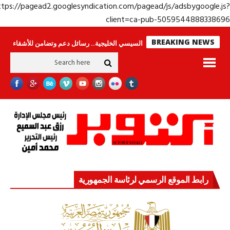
https://pagead2.googlesyndication.com/pagead/js/adsbygoogle.j
client=ca-pub-50595448883386
BREAKING NEWS
جولة الرئيس السيسي الخليجية.. رسائل دعم وتضامن للأشقاء
جهاز مستقبل مصر
رابط الموقع الرسمي لرئاسة الجمهورية