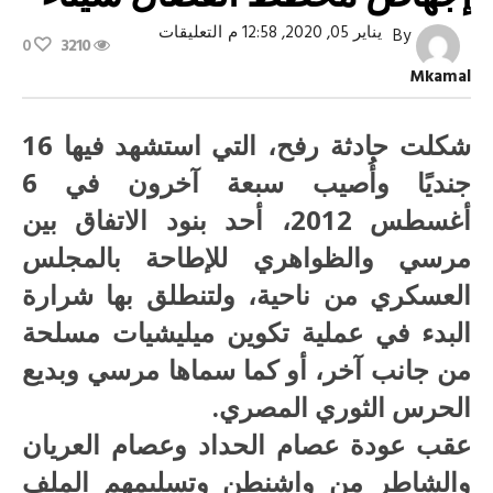
على
يناير 05, 2020, 12:58 م
التعليقات
By
0
3210
مخطط
تفكيك
Mkamal
الدول
(الأخيرة)
إجهاض
مخطط
شكلت حادثة رفح، التي استشهد فيها 16
انفصال
سيناء
جنديًا وأُصيب سبعة آخرون في 6
مغلقة
أغسطس 2012، أحد بنود الاتفاق بين
مرسي والظواهري للإطاحة بالمجلس
العسكري من ناحية، ولتنطلق بها شرارة
البدء في عملية تكوين ميليشيات مسلحة
من جانب آخر، أو كما سماها مرسي وبديع
الحرس الثوري المصري.
عقب عودة عصام الحداد وعصام العريان
والشاطر من واشنطن وتسليمهم الملف