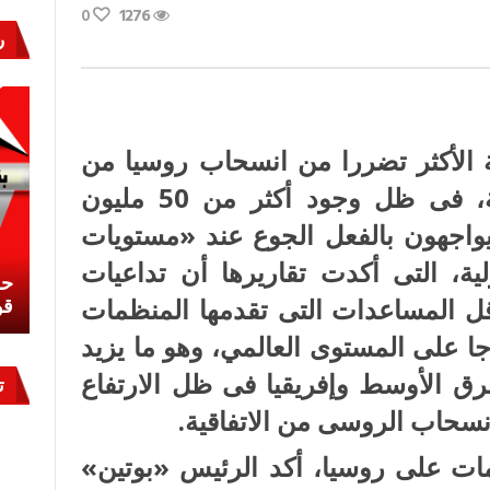
لى
0
1276
زمة
ذاء
ر
المية..
إفريقيا
الضحية»
غلقة
 الأكثر تضررا من انسحاب روسيا من
اتفاقية تصدير الحبوب الأوكرانية، فى ظل وجود أكثر من 50 مليون
اجهون بالفعل الجوع عند «مستويات
دولية، التى أكدت تقاريرها أن تداعيات
نشئ
كيف تحمي مصر ثرواتها في الجنوب؟
حر
قل المساعدات التى تقدمها المنظمات
معركة لا تُرى.. وحراس لا ينامون
قو
اجا على المستوى العالمي، وهو ما يزيد
ق الأوسط وإفريقيا فى ظل الارتفاع
ت
انسحاب الروسى من الاتفاقية.
زمات على روسيا، أكد الرئيس «بوتين»