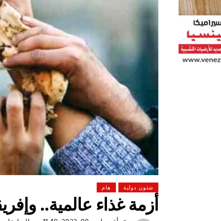
شئون دولية
هام
أزمة غذاء عالمية.. وإفري
 لولاد بلدنا
التشجيع «أخلاق» وليس «تحفيل»