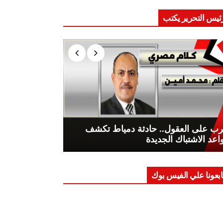
ئيس التحرير يكتب
ب على العقول.. حادثة دمياط تكشف
اعد الاشتباك الجديدة
ابعونا علي الفيس بوك