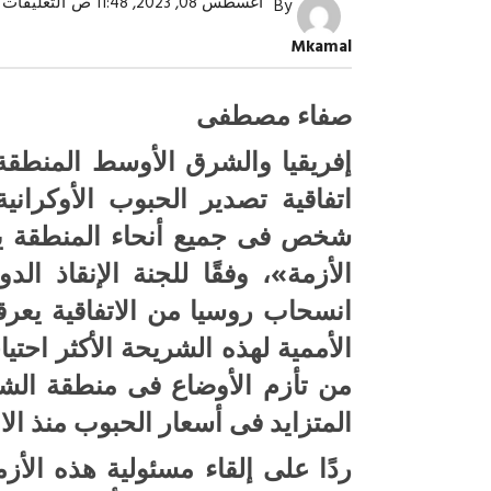
ع
أغسطس 08, 2023, 11:48 ص
التعليقات
By
أ
غ
Mkamal
ع
و
«
م
صفاء مصطفى
إفريقيا والشرق الأوسط المنطقة
شخص فى جميع أنحاء المنطقة يو
الأزمة»، وفقًا للجنة الإنقاذ ال
صبح التخطيط خط
جهاز مستقبل مصر نموذجا.. لماذا تُ
انسحاب روسيا من الاتفاقية يعر
الدول كيانات تنموية عملاقة؟
الأممية لهذه الشريحة الأكثر احتي
من تأزم الأوضاع فى منطقة الشر
المتزايد فى أسعار الحبوب منذ ال
ردًا على إلقاء مسئولية هذه الأ