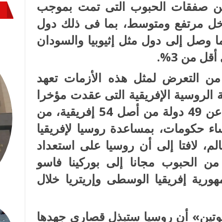
ات الروسية، أن 70% من صفقات الحبوب التى تمت بموجب
دخل مرتفع ومتوسط، بما فى ذلك دول
 ما وصل إلى دول مثل إثيوبيا والسودان
ل من 3%.
 من التعرض لمثل هذه الأزمات تعهد
 الروسية الإفريقية التى عقدت مؤخرا
فى سان بطرسبرج أمام ممثلين عن 49 دولة من أصل 54 إفريقية، من
ة رؤساء حكومات، بمساعدة روسيا لإفريقيا
م، لافتا إلى أن روسيا على استعداد
25-50 ألف طنا من الحبوب مجانا إلى بوركينا فاسو
ورية إفريقيا الوسطى وإريتريا خلال
وتين» أن روسيا ستبذل قصارى جهدها