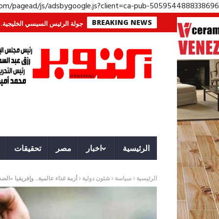
.com/pagead/js/adsbygoogle.js?client=ca-pub-5059544888338696
BREAKING NEWS
عركة لا تُرى.. وحراس لا ينامون
جولة الرئيس السيسي الخليجية.. رسائل دعم و
الرئيسية
اخبار
مصر
تحقيقات
الرئيسية
سياسة
شئون دولية
أزمة غذاء عالمية.. وإفريقيا «الض