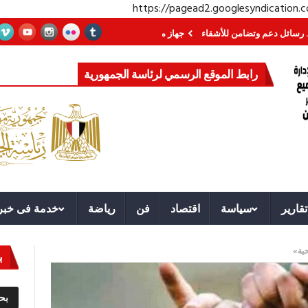
https://pagead2.googlesyndication
تضامن للأشقاء
جهاز مستقبل مصر نموذجا.. لماذا تُنشئ الدول كيانات تنموية عملا
رابط الموقع الرسمي لرئاسة الجمهورية
تقارير
سياسة
اقتصاد
فن
رياضة
خدمة فى خبر
حية»
ب