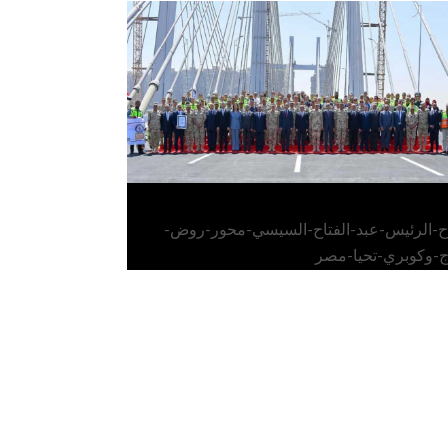
الرئيس عبد الفتاح السيسي يفتتح محور روض
الفرج وكوبري تحيا مصر
اح-الرئيس-عبد-الفتاح-السيسي-محور-روض-
ج-وكوبري-تحيا-مصر