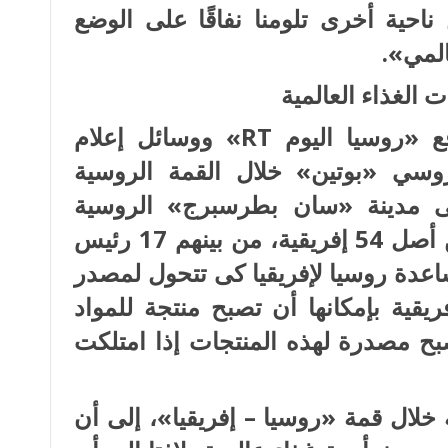
احية أخرى تلومنا نفاقًا على الوضع
المي».
ت الغذاء العالمية
وفقا لما أوردته «رويترز» وموقع «روسيا اليوم RT» ووسائل إعلام
روسي «بوتين» خلال القمة الروسية
فى مدينة «سان بطرسبرج» الروسية
وتضمنت ممثلين عن 49 دولة من أصل 54 إفريقية، من بينهم 17 رئيس
عدة روسيا لإفريقيا كى تتحول لمصدر
فريقية بإمكانها أن تصبح منتجة للمواد
صبح مصدرة لهذه المنتجات إذا امتلكت
لال قمة «روسيا – إفريقيا»، إلى أن