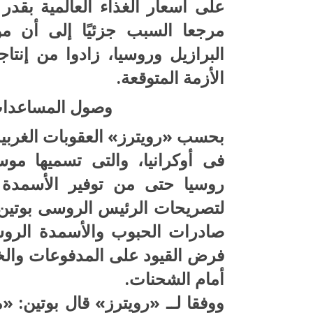
على أسعار الغذاء العالمية بقدر ت
مرجعا السبب جزئيًا إلى أن م
البرازيل وروسيا، زادوا من إنتا
الأزمة المتوقعة.
وصول المساعدات 
بحسب «رويترز» العقوبات الغربية
فى أوكرانيا، والتى تسميها م
روسيا حتى من توفير الأسمدة ا
لتصريحات الرئيس الروسى بوتين، 
صادرات الحبوب والأسمدة الروسية
فرض القيود على المدفوعات والخد
أمام الشحنات.
ووفقا لــ «رويترز» قال بوتين: «م