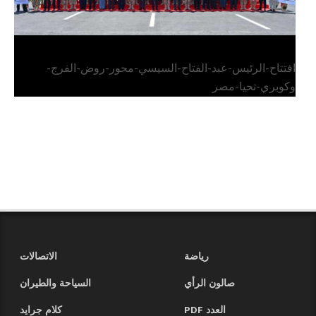
افتتاح-الرئيس-عبد-الفتاح-السيسي-محور-روض-الفرج-
وكوبري-تحيا-مصر
رياضة
الاتصالات
صالون الرأي
السياحة والطيران
العدد PDF
كلام جرايد