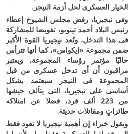
الخيار العسكرى لحل أزمة النيجر.
وفى نيجيريا، رفض مجلس الشيوخ إعطاء
رئيس البلاد أحمد تينوبو، تفويضا للمشاركة
فى هذا التدخل. وتُعد نيجيريا القوة الأكبر
ضمن مجموعة «إيكواس»، كما أنها تترأس
حاليًا مؤتمر رؤساء المجموعة، ويعتبر
مراقبون أن أى تدخل عسكرى من قبل
المجموعة فى النيجر سيعتمد بشكل
أساسى على نيجيريا، التى يتألف جيشها
من 223 ألف فرد، فضلا عن امتلاكه
طائراتٍ ومقاتلات حديثة.
ويقول خبراء إن أهمية نيجيريا لا تعود فقط
إلى قدراتها العسكرية فقط، بل لأن لها