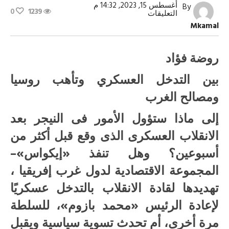
أغسطس 15, 2023, 14:32 م
By
0
1239
على
التعليقات
سيناريوهات
Mkamal
مُعقدة
لحل
أزمة
النيجر
روضة فؤاد
مغلقة
بين التدخل العسكري وتأهب روسيا
ومصالح الغرب
إلى ماذا ستؤول الأمور فى النيجر بعد
الانقلاب العسكرى الذى وقع قبل أكثر من
أسبوعين؟ وهل تنفذ «إيكواس»–
المجموعة الاقتصادية لدول غرب إفريقيا ،
تهديدها لقادة الانقلاب بالتدخل عسكريًا
لإعادة الرئيس «محمد بازوم»، للسلطة
مرة أخرى، أم تحدث تسوية سياسية ويقبل