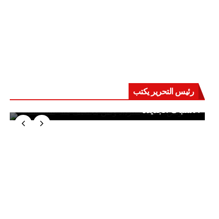
رئيس التحرير يكتب
حرب على العقول.. حادثة دمياط تكشف قواعد
الاشتباك الجديدة