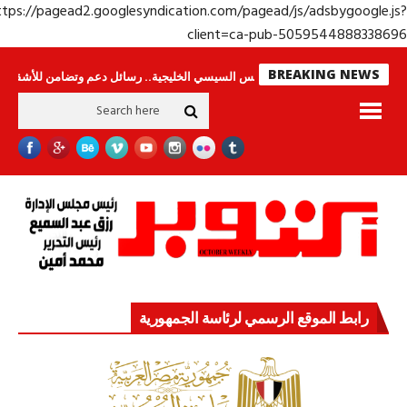
https://pagead2.googlesyndication.com/pagead/js/adsbygoogle.j
client=ca-pub-50595448883386
BREAKING NEWS
امون
جولة الرئيس السيسي الخليجية.. رسائل دعم وتضامن للأشقاء
جهاز مستق
رابط الموقع الرسمي لرئاسة الجمهورية