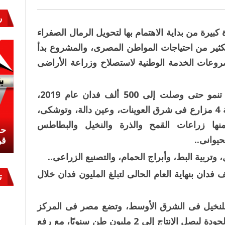
ر
كبيرة من بداية الاهتمام بها لتحويل الرمال الصفراء
ثير من احتياجات المواطن المصرى، والمشروع بدأ
ت جهاز مشروعات الخدمة الوطنية لاستصلاح وزراعة الأراضى
وكانت البداية بعشرة آلاف فدان، ثم بدأت تنمو حتى وصلت إلى 500 ألف فدان عام 2019،
موزعة على عدة مشروعات. وتمتلك الشركة 4 مزارع فى شرق العوينات، وعين دالة، وتوشكى،
نها زراعات القمح والذرة والنخيل والبطاطس
نشئ
كيف تحمي مصر ثرواتها في الجنوب؟
حر
حيوانى..
معركة لا تُرى.. وحراس لا ينامون
قو
تربية البط، وأبراج الحمام، والتصنيع الزراعى..
 أن يصل المشروع إلى حوالى 600 ألف فدان بنهاية العام الحالى لتبلغ المليون فدان خلال
ت
 للنخيل فى الشرق الأوسط، وتضع مصر فى المركز
الثانى عالميًا فى إنتاج التمور، بأصناف عالية الجودة ليصل الإنتاج إلى 2 مليون طن سنويًا، مع رفع