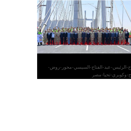
الرئيس عبد الفتاح السيسي يفتتح محور روض
الفرج وكوبري تحيا مصر
اح-الرئيس-عبد-الفتاح-السيسي-محور-روض-
ج-وكوبري-تحيا-مصر