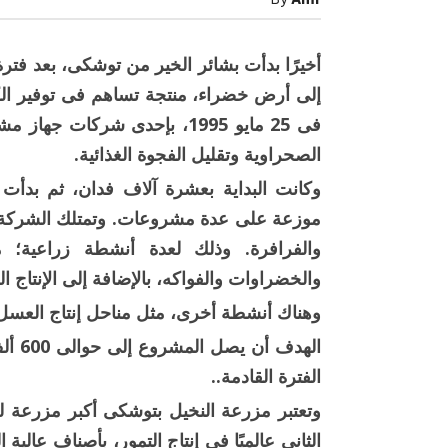
By
Amr
وقرية
جميلة
مغلقة
أخيرًا بدأت بشائر الخير من توشكى، بعد فترة 
إلى أرض خضراء، منتجة تساهم فى توفير الك
فى 25 مايو 1995، بإحدى شركا
الصحراوية وتقليل الفجوة الغذائية.
والفرافرة. وذلك لعدة أنشطة زراعية؛ م
صبح التخطيط خط
جهاز مستقبل مصر نموذجا.. لماذا تُ
والخضراوات والفواكه، بالإضافة إلى الإنتاج ال
الدول كيانات تنموية عملاقة؟
وهناك أنشطة أخرى، مثل مناحل إنتاج العسل، و
الهدف
الفترة القادمة..
وتعتبر مزرعة النخيل بتوشكى أكبر مزرعة