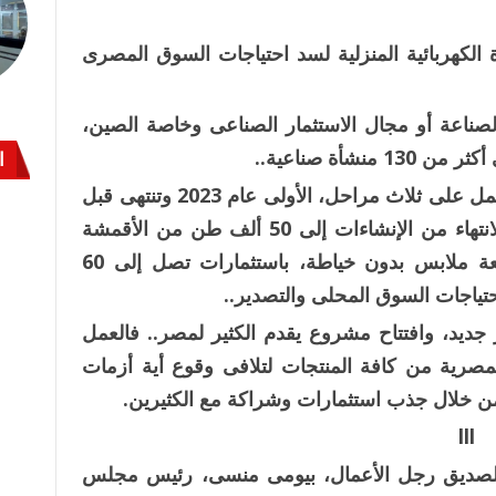
ة الكهربائية المنزلية لسد احتياجات السوق المصرى
صناعة أو مجال الاستثمار الصناعى وخاصة الصين،
ا
يبدأ مصنع كادى مصر للصناعات النسيجية العمل على ثلاث مراحل، الأولى عام 2023 وتنتهى قبل
نهاية عام 2024 وتبلغ الطاقة الإنتاجية بعد الانتهاء من الإنشاءات إلى 50 ألف طن من الأقمشة
والمنسوجات الصديقة للبيئة و8 ملايين قطعة ملابس بدون خياطة، باستثمارات تصل إلى 60
حتياجات السوق المحلى والتصدير..
 جديد، وافتتاح مشروع يقدم الكثير لمصر.. فالعمل
مصرية من كافة المنتجات لتلافى وقوع أية أزمات
من خلال جذب استثمارات وشراكة مع الكثيرين.
lll
لصديق رجل الأعمال، بيومى منسى، رئيس مجلس