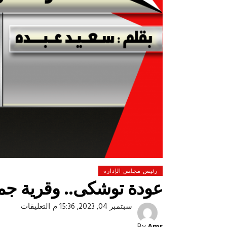
رئيس مجلس الإدارة
عودة توشكى.. وقرية جم
على
سبتمبر 04, 2023, 15:36 م
التعليقات
 لولاد بلدنا
التشجيع «أخلاق» وليس «تحفيل»
عودة
توشكى.