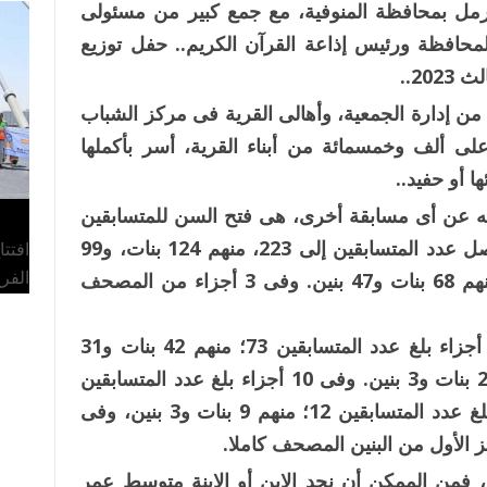
 الرمل بمحافظة المنوفية، مع جمع كبير من مسئولى
لمحافظة ورئيس إذاعة القرآن الكريم.. حفل توزيع
20..
 من إدارة الجمعية، وأهالى القرية فى مركز الشباب
لى ألف وخمسمائة من أبناء القرية، أسر بأكملها
ا أو حفيد..
 به عن أى مسابقة أخرى، هى فتح السن للمتسابقين
وتحديدها لأجزاء المصحف، ففى جزء عم وصل عدد المتسابقين إلى 223، منهم 124 بنات، و99
افتت
الفر
بنين، وفى حفظ جزءين من القرآن 115؛ منهم 68 بنات و47 بنين. وفى 3 أجزاء من المصحف
101؛ منهم 57 بنات و44 بنين. وفى خمسة أجزاء بلغ عدد المتسابقين 73؛ منهم 42 بنات و31
بنين، وربع يس عدد المتسابقين 30؛ منهم 27 بنات و3 بنين. وفى 10 أجزاء بلغ عدد المتسابقين
15، منهم 10 بنات و5 بنين، ونصف القرآن بلغ عدد المتسابقين 12؛ منهم 9 بنات و3 بنين، وفى
 فمن الممكن أن نجد الابن أو الابنة متوسط عمر