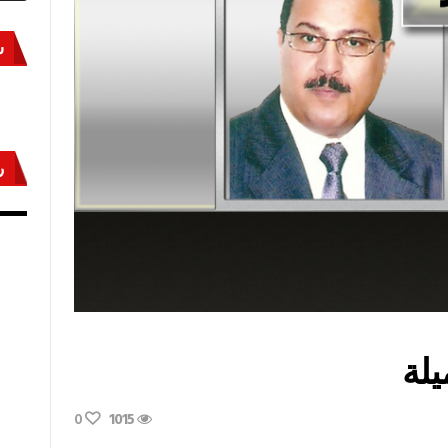
س
ر
أكتوبر «النصر» و«المجلة»
مص
يلة
0
1015
.