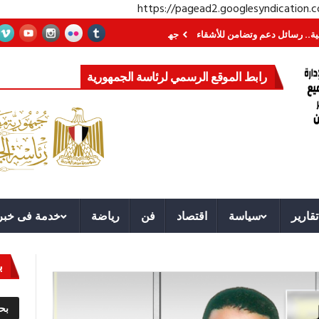
https://pagead2.googlesyndication
دعم وتضامن للأشقاء
جهاز مستقبل مصر نموذجا.. لماذا تُنشئ الدول كيانات تنموي
رابط الموقع الرسمي لرئاسة الجمهورية
تقارير
سياسة
اقتصاد
فن
رياضة
خدمة فى خبر
ب