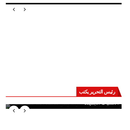
رئيس التحرير يكتب
حرب على العقول.. حادثة دمياط تكشف قواعد
الاشتباك الجديدة