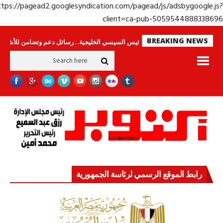
https://pagead2.googlesyndication.com/pagead/js/adsbygoogle.j
client=ca-pub-50595448883386
BREAKING NEWS
ينامون
جولة الرئيس السيسي الخليجية.. رسائل دعم وتضامن للأشقاء
جهاز مس
رابط الموقع الرسمي لرئاسة الجمهورية