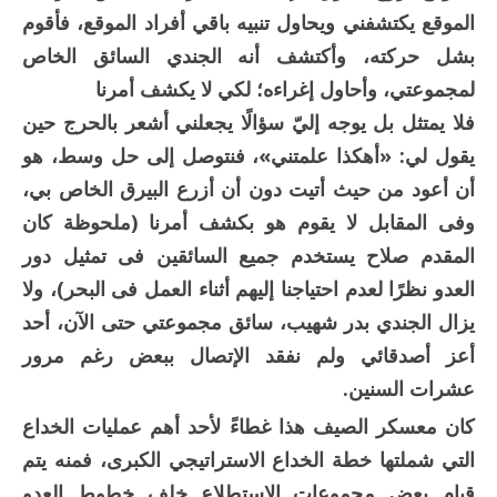
الموقع يكتشفني ويحاول تنبيه باقي أفراد الموقع، فأقوم
بشل حركته، وأكتشف أنه الجندي السائق الخاص
لمجموعتي، وأحاول إغراءه؛ لكي لا يكشف أمرنا
فلا يمتثل بل يوجه إليّ سؤالًا يجعلني أشعر بالحرج حين
يقول لي: «أهكذا علمتني»، فنتوصل إلى حل وسط، هو
أن أعود من حيث أتيت دون أن أزرع البيرق الخاص بي،
وفى المقابل لا يقوم هو بكشف أمرنا (ملحوظة كان
المقدم صلاح يستخدم جميع السائقين فى تمثيل دور
العدو نظرًا لعدم احتياجنا إليهم أثناء العمل فى البحر)، ولا
يزال الجندي بدر شهيب، سائق مجموعتي حتى الآن، أحد
أعز أصدقائي ولم نفقد الإتصال ببعض رغم مرور
عشرات السنين.
كان معسكر الصيف هذا غطاءً لأحد أهم عمليات الخداع
التي شملتها خطة الخداع الاستراتيجي الكبرى، فمنه يتم
قيام بعض مجموعات الاستطلاع خلف خطوط العدو