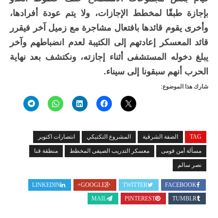
بإجازة طبقًا لمخطط الإجازات، ولا يتم عودة أفرادها،
وأخرى يقوم قائدها بافتعال مشاجرة مع زميل آخر فيقرر
قائد المعسكر إعادتهم إلى الكتيبة لعدم انضباطهم وآخر
يبلغ دخوله المستشفى أثناء إجازته، ونكتشف بعد نهاية
الحرب أنهم سبقونا إلى سيناء.
شارك هذا الموضوع:
TAG
الضفة الشرقية
المشروع التكتيكي
انتصارات اكتوبر
مسألة أمن قومى
معسكر التدريب الصيفى المخطط
منطقة قنا
نصر سالم
LINKEDIN
GOOGLE+
TWITTER
FACEBOOK
MAIL
PINTEREST
TUMBLR