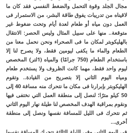
مجال الجلد وقوة التحمل والضغط النفسي فقد كان ما
لاقيناه من تدريبات يفوق طاقة البشر، من الاستمرار فى
العمل دون مياه أو طعام لعدة أيام وتحت ضغوط غير
متوقعة.. منها على سبيل المثال وليس الحصر: الانتقال
بالهليكوبتر لمكان ما فى الصحراء ونحن نحمل معنا من
الطعام والماء ما يكفى ليومين فقط، ولا يصرح لنا إلا
باستخدام الطعام (750 جرامًا) والمياه (1لتر) المخصص
ليوم واحد فقط، مهما كانت الظروف ولا يستخدم طعام
ومياه اليوم الثاني إلا بتصريح من القيادة.. وتقوم
الهليكوبتر بإبرارنا فى مكان ما نتحرك منه مسافة 40 إلى
50 كيلو مترًا؛ لنصل إلى منطقة العمل التي نختفى فيها
ونقوم بمراقبة الهدف المخصص لنا طيلة نهار اليوم الثاني
ثم نتحرك فى الليل للمسافة نفسها ونصل إلى منطقة
أخرى…
فى اليوم الثاني وفى الليلة الثالثة نتحرك المسافة نفسها