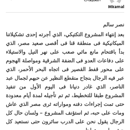
التعليقات
في
Mkamal
الطريق
إلى
أكتوبر
(4)
نصر سالم
مغلقة
بعد إنتهاء المشروع التكتيكي، الذي أجرته إحدى تشكيلاتنا
الميكانيكية فى منطقة قنا فى أقصى صعيد مصر، الذي
بدأ باقتحام مانع مائي صعب على نهر النيل والاستيلاء
على دفاعات العدو فى الضفة الشرقية ومواصلة الهجوم
على محور قفط القصير فى اتجاه البحر الأحمر، الذي
عبر فيه الرجال بنجاح منقطع النظير عن حبهم لجمال عبد
الناصر، الذي غادر دنيانا فى اليوم الأول من تنفيذ
المشروع طبقا للتخطيط، ثم تم تأجيله لمدة أيام معدودة
حتى تمت إجراءات دفنه ومواراته ثرى مصر الذي عاش
ومات على حبه، ثم استؤنف المشروع – ولسان حال كل
الرجال يقول نحن على الدرب سائرون حتى نستعيد كل