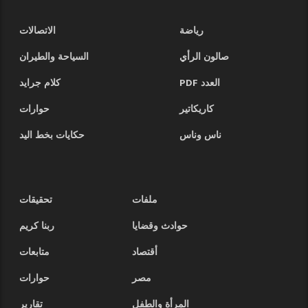
رياضة
الاتصالات
صالون الرأي
السياحة والطيران
العدد PDF
كلام جرايد
كاريكاتير
حوارات
ناس وناس
حكايات بخط اليد
ملفات
تحقيقات
حوادث وقضايا
ربنا كريم
أقتصاد
متابعات
مصر
حوارات
المرأة والطفل
تقارير