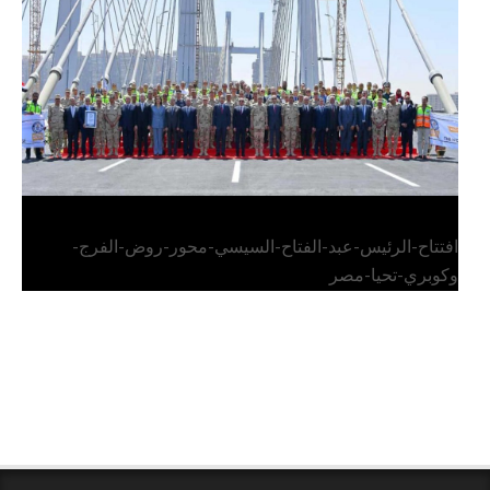
وكوبري تحيا مصر
افتتاح-الرئيس-عبد-الفتاح-السيسي-محور-روض-الفرج-
وكوبري-تحيا-مصر