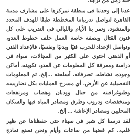
حبة رمل من ترابنا.
عدنا إلى وحدتنا فى منطقة تمركزها على مشارف مدينة
القاهرة لنواصل تدريباتنا المخططة طبقًا للهدف المحدد
والمنشود، وتمر بنا الأيام والليالي فى التدريب على كل
فنون القتال وبصفة خاصة العمل خلف خطوط العدو،
ونواصل الإعداد للحرب فنيًا وبدنيًا ونفسيًا، فالإعداد الفني
أو الذهني احتوى على الكثير من المجالات، سواء فى
دراسة ومعرفة كل المعلومات عن العدو، تكوينه، أماكن
وجوده، نشاطه، تصرفاته، أسلحته …إلخ، ثم المعلومات
التفصيلية عن الأرض، أي مسرح العمليات بكل تضاريسه
وطبوغرافيته من جبال ووديان وهضاب ومرتفعات
ومنخفضات ودروب وطرق ومصادر المياه فيها والسكان
المحليين ومصادر الإعاشة … إلخ.
لقد درسنا كل شبر فى سيناء حتى حفظناها عن ظهر
قلب.. كم قضينا من ساعات وأيام ونحن نصنع نماذج