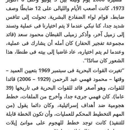
1973، كانت أصعب الأيام والليالى على 12 ضابطًا وصف
ضابط، قوام لواء الضفادع البشرية. تحولت إلى تنافس
شديد جدا، كنا نبكي عندما لا يتم اختيارنا فى عملية وتسند
إلى زميل آخر، وأذكر زميلى القبطان محمود سعد (قائد
مجموعة تفجير الحفار) كان أمله أن يشارك فى عملية،
وعندما لم يتم اختياره، عاد غاضبا إلى بيته فى طنطا، هذا
الشعور كان سائدًا”.
“تغيرت القوات البحرية فى سبتمبر 1969 بتعيين العميد –
وقتها – محمود فهمي عبد الرحمن (1929 – 2006) قائدا
للقوات، وهو أصغر قائد للقوات البحرية فى تاريخها (39
عاما). كان فهمي جرىء جدا، وأخرج من الملفات، خطط
هجومية ضد أهداف إسرائيلية، وكان دائما يقول (من
المهم التخطيط المحكم للعمليات، وأن تكون الخطة قابلة
للتنفيذ) كانت توجد خطط للهجوم على موانئ إيلات