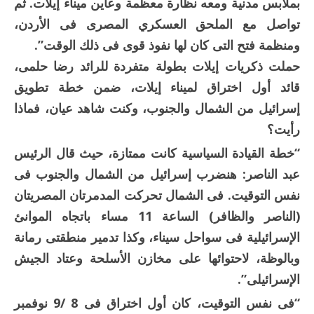
بملابس مدنية ومعه نظارة معظمة وعاين ميناء إيلات. ثم
تواصل مع الملحق العسكري المصرى فى الأردن،
ومنظمة فتح التى كان لها نفوذ قوى فى ذلك الوقت”.
حملت ذكريات إيلات بطولة متفردة للرائد رضا حلمى،
قائد أول اختراق لميناء إيلات، ضمن خطة تطويق
إسرائيل من الشمال والجنوب، وكنت شاهد عيان، فماذا
رأيت؟
“خطة القيادة السياسية كانت ممتازة، حيث قال الرئيس
عبد الناصر: هنضرب إسرائيل من الشمال والجنوب فى
نفس التوقيت. فى الشمال تحركت المدمرتان المصريتان
(الناصر والظافر) الساعة 11 مساء باتجاه الموانئ
الإسرائيلية فى سواحل سيناء، وكذا تدمير منطقتى رمانة
وبالوظة، لاحتوائها على مخازن الأسلحة وعتاد الجيش
الإسرائيلى”.
“فى نفس التوقيت، كان أول اختراق فى 8 /9 نوفمبر