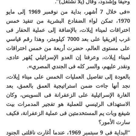
وحيفا وإشدود، وقال (يلا نشتغل)”.
«فى خلال 7 أشهر، بداية من نوفمبر 1969 إلى مايو
1970، تمكن لواء الضفادع البشرية من تنفيذ خمس
اختراقات لميناء إيلات، بالإضافة إلى عملية الحفار فى
غرب إفريقيا على بعد 7000 كيلومتر، وهذا رقم قياسي
على مستوى العالم، حضرت أربعة من خمس اختراقات
لميناء إيلات، وعرفنا إن العدو الإسرائيلي يُقهر عادى،
ونقدر عليهم، والسر كله فى الجندي المصري».
بالعودة إلى تفاصيل العمليات الخمس على ميناء إيلات،
نجد أنها جاءت ضمن استراتيجية العمق بالعمق، بعد
الغارة الإسرائيلية على الزعفرانة فى السويس، وكان
الاستهداف الرئيسي للعملية هو تفجير المدمرات بيت
شيفع وبات يم المستخدمتين فى عملية الزعفرانة، فكيف
سارت الأمور؟
“البداية فى 9 سبتمبر 1969، عندما أغارت ناقلتى الجنود