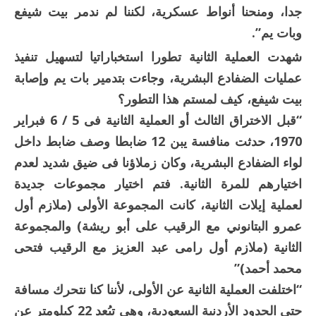
جدا، ومنحنا أنواط عسكرية، لكننا لم ندمر بيت شيفع
وبات يم”.
شهدت العملية الثانية تطورا استخباراتيا لتسهيل تنفيذ
عمليات الضفادع البشرية، وجاءت بتدمير بات يم وإصابة
بيت شيفع، كيف لمستم هذا التطور؟
“قبل الاختراق الثالث أو العملية الثانية فى 5 / 6 فبراير
1970، حدثت منافسة يبن 12 ضابطا وصف ضابط داخل
لواء الضفادع البشرية، وكان زملاؤنا فى ضيق شديد لعدم
اختيارهم للمرة الثانية. فتم اختيار مجموعات جديدة
لعملية إيلات الثانية، كانت المجموعة الأولى (ملازم أول
عمرو البتانوني مع الرقيب على أبو ريشة) والمجموعة
الثانية (ملازم أول رامى عبد العزيز مع الرقيب فتحى
محمد أحمد)”
“اختلفت العملية الثانية عن الأولى، لأننا كنا نتحرك مسافة
حتى الحدود الأردنية السعودية، وهي تبُعد 22 كيلومتر عن