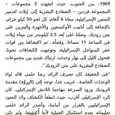
1969، من الجنوب، حيث اتجهت 3 مجموعات –
المجموعة فردين – الضفادع البشرية إلى إيلات لتدمير
السفن الإسرائيلية، معانا 6 ألغام، كل لغم 50 كيلو جرام،
بالإضافة إلى أنابيب الأوكسجين والأجهزة والبنزين على
متن زوديك. وصلنا على بُعد 2.5 كيلومتر من ميناء إيلات
فى الساعة 11 مساءا، وفجأة.. تم اكتشافنا من قوات
خفر السواحل الإسرائيلية، وتوجهت الكشافات نحونا،
فتحول الليل إلى نهار وحدثت ارتباك شديد بين مجموعات
الضفادع البشرية على متن الزوديك”.
“فى الحقيقة كان تصرف الرائد رضا حلمى قائد لواء
الوحدات الخاصة.. غريب جدا، توجه إلى (البِرِوّة) مقدمة
الزوديك وزود السرعة مهاجما اللانش الإسرائيلي، كان
الرد الإسرائيلى أغرب، حيث انطفأ الكشاف ولاذ الجنود
الإسرائيليين بالفرار من أمامنا، وأصدر الرائد حلمى
تعليماته بعدم استكمال العملية لأننا أُكتِشِفنا. ولم تكن