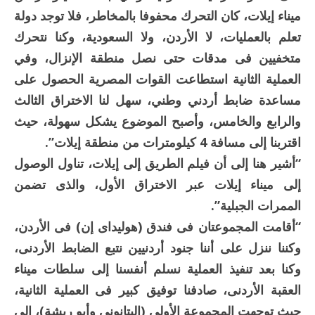
ميناء إيلات، كان التحرك محفوفا بالمخاطر، فلا توجد دولة
تعلم بالعمليات، لا الأردن، ولا السعودية، وكنا نتحرك
متخفيين فى مدقات حتى نصل منطقة الإنزال، وفي
العملية الثانية استطاعت القوات المصرية الحصول على
مساعدة ضابط أردني وطني، سهل لنا الاختراق الثالث
والرابع والخامس، وأصبح الموضوع يشكل سهولة، حيث
اقتربنا إلى مسافة 4 كيلومترات من منطقة إيلات”.
“أشير هنا إلى أن فيلم الطريق إلى إيلات، تناول الوصول
إلى ميناء إيلات عبر الاختراق الأول، والذى تضمن
الممرات الجبلية”.
“أقامت المجموعتان فى فندق (هوليداى إن) فى الأردن،
وكننا ننزل على أننا جنود أردنيين نتبع الضابط الأردنى،
وكنا بعد تنفيذ العملية نسلم أنفسنا إلى سلطات ميناء
العقبة الأردنى، صادفنا توفيق كبير فى العملية الثانية،
حيث توجهت المجموعة الأولى (البتانونى وأبو ريشة)، إلى