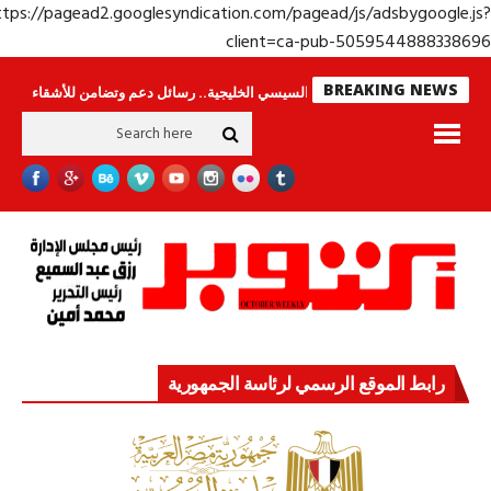
https://pagead2.googlesyndication.com/pagead/js/adsbygoogle.j
client=ca-pub-50595448883386
BREAKING NEWS
جولة الرئيس السيسي الخليجية.. رسائل دعم وتضامن للأشقاء
جهاز مستقبل مصر 
رابط الموقع الرسمي لرئاسة الجمهورية