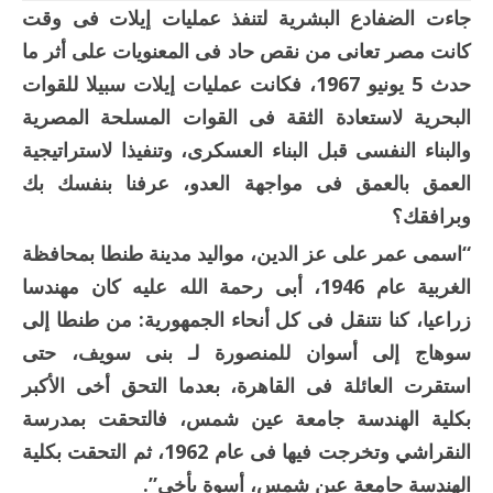
جاءت الضفادع البشرية لتنفذ عمليات إيلات فى وقت
كانت مصر تعانى من نقص حاد فى المعنويات على أثر ما
حدث 5 يونيو 1967، فكانت عمليات إيلات سبيلا للقوات
البحرية لاستعادة الثقة فى القوات المسلحة المصرية
والبناء النفسى قبل البناء العسكرى، وتنفيذا لاستراتيجية
العمق بالعمق فى مواجهة العدو، عرفنا بنفسك بك
وبرافقك؟
“اسمى عمر على عز الدين، مواليد مدينة طنطا بمحافظة
الغربية عام 1946، أبى رحمة الله عليه كان مهندسا
زراعيا، كنا نتنقل فى كل أنحاء الجمهورية: من طنطا إلى
سوهاج إلى أسوان للمنصورة لـ بنى سويف، حتى
استقرت العائلة فى القاهرة، بعدما التحق أخى الأكبر
بكلية الهندسة جامعة عين شمس، فالتحقت بمدرسة
النقراشي وتخرجت فيها فى عام 1962، ثم التحقت بكلية
الهندسة جامعة عين شمس، أسوة بأخى”.