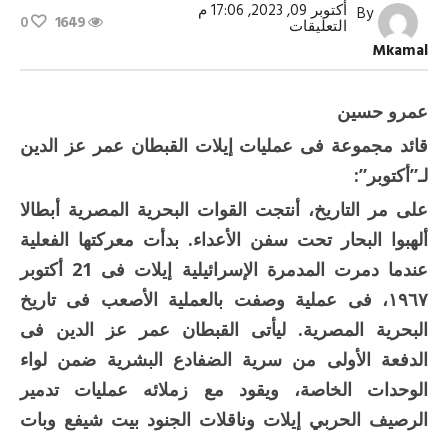
أكتوبر 09, 2023, 17:06 م
By
0
1649
على
التعليقات
أشعلنا
Mkamal
النار
فى
المياه
تحت
عمرو حسين
سفن
الأعداء
قائد مجموعة فى عمليات إيلات القبطان عمر عز الدين
مغلقة
لـ”أكتوبر”:
على مر التاريخ، أنتجت القوات البحرية المصرية أبطالا
ألهبوا البحار تحت سفن الأعداء. بدأت معركتها الفعلية
عندما دمرت المدمرة الإسرائيلية إيلات فى 21 أكتوبر
١٩٦٧، فى عملية وصفت بالعملية الأصعب فى تاريخ
البحرية المصرية. ليأتى القبطان عمر عز الدين فى
الدفعة الأولى من سرية الضفادع البشرية ضمن لواء
الوحدات الخاصة، ويقود مع زملائه عمليات تدمير
الرصيف الحربي إيلات وناقلات الجنود بيت شيفع وبات