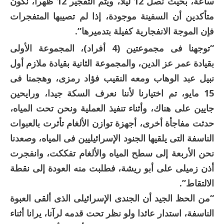
ساعة، بحيث نصل 12 ليلا، ويتم التفجير 12 ظهرا، نكون
متأكدين أن السفينة موجودة، إذا لم تصيبها المتفجرات
فإن الموجة الانفجارية كفيلة بتدميرها”.
“توجهنا فى مجموعتين (4 أفراد)، المجموعة الأولى
بقيادة عمر عز الدين، والمجموعة الثانية بقيادة ملازم أول
نبيل عبد الوهاب ومعه النقيب فؤاد رمزى، وهجمنا فى
15 مايو، تم اختيارنا لأننا نعرف السكة جيدا، ورايحين
جايين على هناك، وأثناء تنفيذ العملية ونحن تحت المياه،
حدثت مفاجأة أخرى، أجهزة توازن الألغام تأثرت بالعبوات
الناسفة التى يلقيها الجنود الإسرائيليين فى المياه، وصعدنا
نحن الأربعة إلى سطح المياه والألغام تفككت، وانفجرت
أذن زميلى على أبو ريشة، فطلبت منه العودة إلى نقطة
الالتقاط”.
“من الحظ الجيد أن الجندى الإسرائيلى الذى ألقى العبوة
الناسفة، استدار عائدا ولو نظر تحت قدمه لرآنا، يرانا أثناء