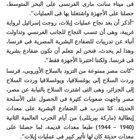
فى ميناء سانت مارى الفرنسى على البحر المتوسط،
حصلنا على الأجهزة واشتغلنا بها فى العمليات”.
“أذكر أن بعد نجاح عمليات إيلات، روجت إسرائيل لرواية
غريبة، وهى أن تنسب النجاح للجانب الفرنسي وتداولت
أنباء عن تدريبات للضفادع البشرية المصرية فى فرنسا،
وهذا لم يحدث، فنحن لم نتعلم أن نكون ضفادع بشرية
فى فرنسا، ولكننا اختبرنا الأجهزة فقط”.
“كانت مصر ممنوعة من التزود بالسلاح الأوروبى، فرنسا
وردت السلاح إلى يوغسلافيا، ويوغسلافيا وردت السلاح
إلى الجزائر، وهى التى اشترت السلاح بالنيابة عن مصر،
مصر واجهت صعوبات كثيرة فى الحصول على الأسلحة
الحديثة. كنا نتدرب فى الضفادع البشرية على معدات
إيطالية (ماركة بيريللى) من أيام الحرب العالمية الثانية
(1940 – 1944) طبعا معدات قديمة، لما حصلنا على
معدات حديثة كان لها تأثير كبير فى عمليات إيلات”.