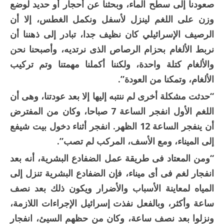
صعودنا إلى سطح الماء، وبحثنا عن أحجار أو حديد لوضع
وزن على اللغم لينزل لأسفل ونكمل الغطس، إلا أن
الرصيف الإسرائيلي كان نظيف جدا، تبادر إلى ذهننا أن
نربط الألغام بحزام الرصاص الذى نرتديه، وأصبحنا نحن
والألغام كتلة واحدة، ولكننا أكملنا مهمتنا وتم تركيب
الألغام، وتمكنا من العودة”.
“حدثت مشكلة أخرى لم ننتبه إليها إلا بعد عودتنا، وهى أن
اللغم الأول انفجر الساعة 7 صباحا، وكان من المفترض
أن ينفجر الساعة 12 الظهر. انفجر أثناء دخول بيت شيفع
إلى الميناء، ومع الأسف، المركب لم تصب”.
“ومن المعتاد فى طريقة عمل الضفادع البشرية، أنه بعد
انفجار لغم فى أى ميناء، فإن الضفادع البشرية تنزل إلى
المياه لمعاينة الأسباب والأضرار ويكون ذلك بعد نصف
ساعة وأكثر، وبالفعل نفذت إسرائيل الإجراءات اللازمة،
ونزلوا بعد نصف ساعة، وكان من حظهم السيئ، انفجار