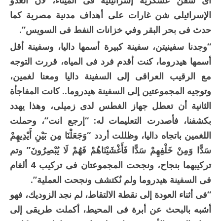
أى سفن عسكرية إسرائيلية فى الميناء، لأن العدو
الإسرائيلى شن غارات على أهداف مدنية مصرية كما
حدث فى بحر البقر وفي خزانات النفط فى السويس”.
“وجدنا سفينيتن، سفينة كبيرة أسمها داليا، وسفينة أقل
أسمها هيدروما، كنت أقدم فرد فى المياه، قررت التوجه
مع الرقيب العراقى إلى السفينة داليا ومعنا لغمين،
وتوجيه المجموعتين إلى السفينة هيدروما.. كانت المفاجأة
الثانية أن تعطل جهاز الغطس لدى زميلى، وهذا يهدد
بكشفنا، فأصدرت التعليمات له: “إرجع انت”، وحملت
اللغمين باتجاه داليا، وظللت أردد “وَجَعَلْنَا مِن بَيْنِ أَيْدِيهِمْ
سَدًّا وَمِنْ خَلْفِهِمْ سَدًّا فَأَغْشَيْنَاهُمْ فَهُمْ لَا يُبْصِرُونَ” وتم
تركيبهما بنجاح، ونجحت المجموعتان فى تركيب 4 ألغام
فى السفينة هيدروما ولم نُكتشف ونجحت العملية”.
“فى أثناء العودة إلى نقطة الالتقاط، لم نجد الزوديك، فهو
أشبه بالبحث عن أبرة فى المحيط، أكملت طريقى إلى