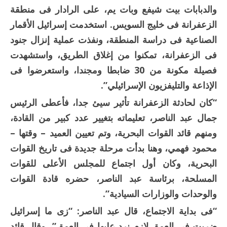
والدبابات بيت شيفع وبات يم، على الرادار فى منطقة
الزعفرانة فى خليج السويس. استخدمت إسرائيل الأقمار
الصناعية فى دراسة المنطقة، ونفذت عملية إنزال جنود
فى الزعفرانة، تمكنوا من إغلاق الطريق، واستشهدت
فصيلة مكونة من 30 ضابطا ومجندا، واستعرضوا فى
الإذاعة والتليفزيون الإسرائيلي”.
“كان لحادثة الزعفرانة تأثير سيئ جدا، فأعطى الرئيس
جمال عبد الناصر، تعليماته بتغيير عدد كبير من القادة،
ومنهم قائد القوات البحرية، وتم تعيين العميد – وقتها –
محمود فهمي، وهنا بدأت مرحلة جديدة فى تاريخ القوات
البحرية، وكان أول اجتماع للمجلس الأعلى للقوات
المسلحة، برئاسة عبد الناصر، حضره قادة القوات
والوحدات والوزارات السيادية”.
“فى بداية الاجتماع، قال عبد الناصر: “زى ما إسرائيل
ضربت فى العمق لازم نرد عليها فى العمق”، وقال قائد