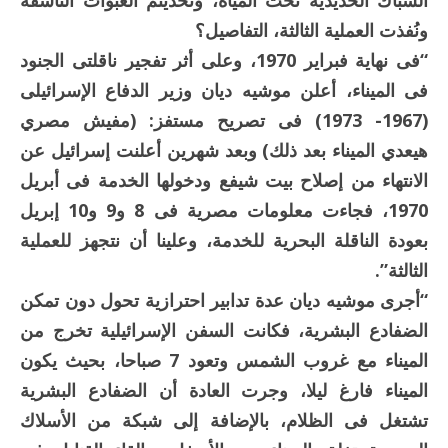
الشباك الحديدية تحت المياه، وتحديتم العبوات الناسفة
ونُفذت العملية الثالثة، التفاصيل؟
“فى نهاية فبراير 1970، وعلى أثر تفجير ناقلتى الجنود
فى الميناء، أعلن موشيه ديان وزير الدفاع الإسرائيلى
(1967- 1973) فى تصريح مستفز: (مفيش مصري
هيعدي الميناء بعد ذلك) وبعد شهرين أعلنت إسرائيل عن
الانتهاء من إصلاح بيت شيفع ودخولها الخدمة فى أبريل
1970، فجاءت معلومات مصرية فى 8 و9 و10 إبريل
بعودة الناقلة البحرية للخدمة، وعلينا أن نتجهز للعملية
الثالثة”.
“أجرى موشيه ديان عدة تدابير احترازية تحول دون تمكن
الضفادع البشرية، فكانت السفن الإسرائيلية تخرج من
الميناء مع غروب الشمس وتعود 7 صباحا، بحيث يكون
الميناء فارغ ليلا، وجرت العادة أن الضفادع البشرية
تشتغل فى الظلام، بالإضافة إلى شبكة من الأسلاك