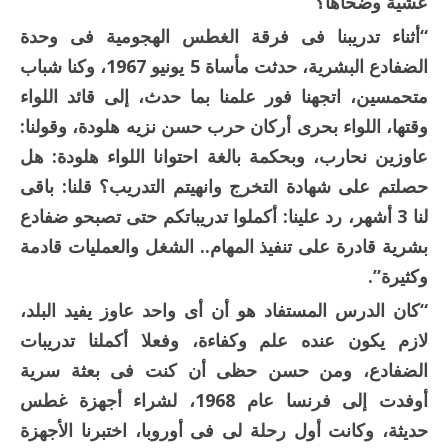
عشية وضحاها؟
“أثناء تدريبنا فى فرقة الغطس الهجومية فى وحدة
الضفادع البشرية، حدثت مأساة 5 يونيو 1967، وكنا شباب
متحمسين، اتجهنا فور علمنا بما حدث، إلى قائد اللواء
وقتها، اللواء بحرى أركان حرب حسن نزيه هلودة، وقولنا:
عاوزين نحارب، وبحكمة بالغة احتوانا اللواء هلودة: هل
حصلتم على شهادة التخرج وانهيتم التدريب؟ قلنا: باقى
لنا 3 أشهر، رد علينا: أكملوا تدريباتكم حتى تصبحو ضفادع
بشرية قادرة على تنفيذ المهام.. الشغل والعمليات قادمة
وكثيرة”.
“كان الدرس المستفاد هو أن أى واحد عاوز يفيد البلد،
لازم يكون عنده علم وكفاءة، وفعلا أكملنا تدريبات
الضفادع، ومن حسن حظى أن كنت فى بعثة سرية
أوفدت إلى فرنسا عام 1968، لشراء أجهزة غطس
حديثة، وكانت أول رحلة لى فى أوروبا، اختبرنا الأجهزة