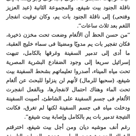
ناقلة الجنود بيت شيفع، والمجموعة الثانية (عبد العزيز
وفتحى) إلى ناقلة الجنود بات يم، وكان توقيت انفجار
اللغم بعد ثلاث ساعات”.
“من حسن الحظ أن الألغام وضعت تحت مخزن ذخيرة،
فكان تفجير بات يم مدويًا ومضيئا فى سماء خليج العقبة،
ما أدى إلى تدمير السفينة وغرقها بالكامل، تنبهت
إسرائيل سريعا إلى وجود الضفادع البشرية المصرية
تحت مياه الميناء، أصدروا تعليماتهم بشحط السفينة بيت
شيفع، (سحبها للرمال) لأنهم لن ينزلوا للبحث عن ألغام
تحت الماء وهناك احتمال لانفجارها، وبالفعل انفجرت
الألغام فى جسم السفينة على الشاطئ، أصيبت السفينة
ودخلت مياه فى جسم السفينة لكنها لم تغرق، فكانت
النتيجة تدمير بات يم بالكامل وإصابة بيت شيفع”.
رغم أنف موشيه ديان ومن أجل بيت شيفع، اخترقتم