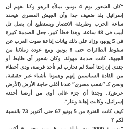
“كان الشعور يوم 4 يونيو، يملأه الزهو وكنا نفهم أن
إسرائيل بلد ضعيف جدا وأن الجيش المصري هيحدد
ساعة الحرب وطريقة الانتصار ويستطيع أن يصل تل
أبيب فى 48 ساعة، وهذا خطأ كبير، جعل الصدمة كبيرة
فى 5 يونيو، وزاد على ذلك بيانات إذاعة صوت العرب عن
سقوط الطائرات حتى 8 يونيو. ومع عودة زملائنا من
الجبهة، كانت صدمة مهولة، وكان شعور أى ظابط أو
جندى إن إحنا أصلا لم نحارب لم نأخذ فرصة، ودى أخطاء
من القادة السياسيين إنهم وهمونا بأشياء غير حقيقية،
ونحن كـ “شعب مصري” عندنا أغلى حاجة الأرض (الأرض
عرض).. وجدنا أن جزء غالى أوى من أرضنا أخدته
إسرائيل، وكانت إهانة وعار”.
كيف كانت الفترة من 5 يونيو 67 حتى أكتوبر 73 بالنسبة
لكم ؟
“مسيرة 2000 يوم وليلة بين 5 يونيو وحتى 6 أكتوبر