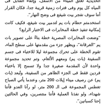
الحديدية تغلق الميناء من الأسفل، وإلقاء القنابل فى
المياه كل يوم وفى فترات زمنية قريبة جدا، فكان القرار
أننا سوف نفجر بيت شيفع فى وضح النهار”.
استخدمتم حطام بات يم لتدمير بيت شيفع، فكيف كانت
إمكانية تنفيذ خطة المخابرات فى الاختبار الرابع؟
“وضعت المخابرات المصرية خطة بناءً على تصوير بات
يم “الغرقانة”، ويظهر جزء من مقدمتها على سطح الماء،
تقوم الخطة على تحرك مجموعة ليلا للاختباء فى جسم
السفينة (بات يم) ومعهم الألغام، وتم تحديد مجموعة
واحدة لأن المقدمة صغيرة جدا ولا تسمح إلا باختباء
فردين فقط فى الجزء الظاهر من السفينة، وتُبعد (بات
يم) عن رصيف ميناء إيلات 200 متر، وعندما يأتي الصباح
تغطس المجموعة فى الـ 200 متر، لو رآنا العدو فأننا
شهداء، ولو نفذنا العملية فأننا منتصرين، وفي الحالتين
إحنا كسبانين”.