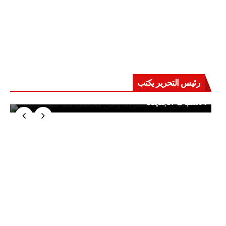
رئيس التحرير يكتب
حرب على العقول.. حادثة دمياط تكشف قواعد
الاشتباك الجديدة