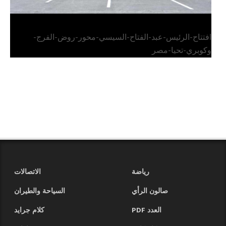
افتتاح-الرئيس-عبد-الفتاح-السيسي-محور-روض-الفرج-
وكوبري-تحيا-مصر
رياضة
الاتصالات
صالون الرأي
السياحة والطيران
العدد PDF
كلام جرايد