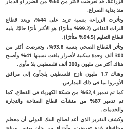
الزراعة، قد تعرضت لأكثر من 60% من الضرر أو الدمار
منذ بداية الصراع.
وتأثرت الزراعة بنسبة تزيد على 44%، ويعد قطاع
التراث الثقافى (99.2% متأثرًا) هو الأكثر تأثرًا حاليًا، يليه
قطاع التعليم (94.5% متأثرًا).
وتأثر القطاع الصحي بنسبة 93,8%، وتعرضت أكثر من
300 ألف وحدة سكنية لأضرار بلغت نسبتها 41% وأصبح
هناك أكثر من مليون و300 ألف فلسطيني بلا مأوى.
وهناك 1,7 مليون نازح فلسطيني يلجأون إلى مرافق
الأونروا بما فى ذلك المدارس.
كما تم تدمير 62,4% من شبكة الكهرباء فى القطاع، كما
تم تدمير 87% من منشآت قطاع الصناعة والتجارة
والخدمات.
وكشف التقرير الذي أعد لصالح البنك الدولي أن معظم
محافظة غزة تعرضت، وأجزاء من خان يونس ورفح