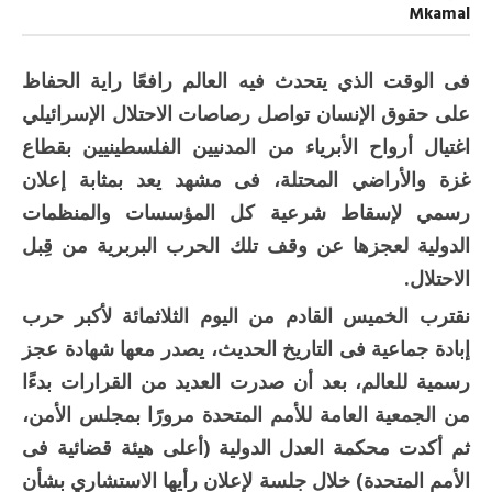
300
Mkamal
يوم
من
الإبادة
الجماعية
فى الوقت الذي يتحدث فيه العالم رافعًا راية الحفاظ
مغلقة
على حقوق الإنسان تواصل رصاصات الاحتلال الإسرائيلي
اغتيال أرواح الأبرياء من المدنيين الفلسطينيين بقطاع
غزة والأراضي المحتلة، فى مشهد يعد بمثابة إعلان
رسمي لإسقاط شرعية كل المؤسسات والمنظمات
الدولية لعجزها عن وقف تلك الحرب البربرية من قِبل
الاحتلال.
نقترب الخميس القادم من اليوم الثلاثمائة لأكبر حرب
إبادة جماعية فى التاريخ الحديث، يصدر معها شهادة عجز
رسمية للعالم، بعد أن صدرت العديد من القرارات بدءًا
من الجمعية العامة للأمم المتحدة مرورًا بمجلس الأمن،
ثم أكدت محكمة العدل الدولية (أعلى هيئة قضائية فى
الأمم المتحدة) خلال جلسة لإعلان رأيها الاستشاري بشأن