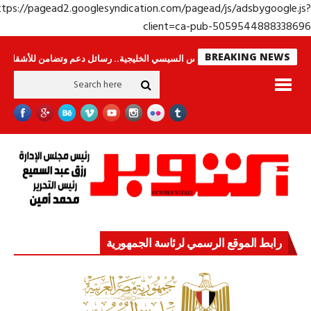
https://pagead2.googlesyndication.com/pagead/js/adsbygoogle.j
client=ca-pub-50595448883386
BREAKING NEWS
مون
جولة الرئيس السيسي الخليجية.. رسائل دعم وتضامن للأشقاء
جهاز مستقب
رابط الموقع الرسمي لرئاسة الجمهورية