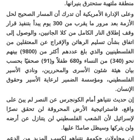
منطقة ملتهبة ستحترق بنيرانها.
وعلى الإدارة الأمريكية أن تدرك أن المسار الصحيح لحل
الأزمة بعد مرور ما يقرب من 300 يوم يبدأ بتنفيذ قرار
وقف إطلاق النار الكامل من كلا الجانبين، والوصول إلى
اتفاق بشأن تسليم الرهائن والإفراج عن المعتقلين من
الفلسطينيين والذي بلغ عددهم أكثر من (9800) بينهم
نحو (340) من النساء و680 طفلاً و(91) صحفيًا بحسب
بيان هيئة شئون الأسرى والمحررين، ونادي الأسير
الفلسطيني، ومؤسسة الضمير لرعاية الأسير وحقوق
الإنسان.
إن حديث نتنياهو أمام الكونجرس عن النصر لم يبنَ على
واقع، فاستراتيجية الأرض المحروقة لن تحقق نصرًا
لإسرائيل لأن الشعب الفلسطيني لن يتنازل عن أرضه
ولن يتركها وسيظل صامدًا عليها.
إن محاولات حكومة نتنياهو لكسب المزيد من الدعم