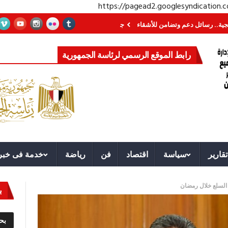
https://pagead2.googlesyndication
ئل دعم وتضامن للأشقاء
جهاز مستقبل مصر نموذجا.. لماذا تُنشئ الدول كيانات تنم
رابط الموقع الرسمي لرئاسة الجمهورية
تقارير
سياسة
اقتصاد
فن
رياضة
خدمة فى خبر
 السلع خلال رمضان
ب