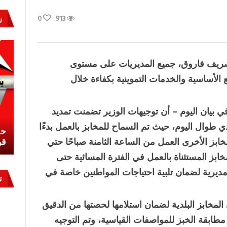
ر
0
913
ر شريف فاروق، جميع المديريات على مستوى
 الأساسية والخدمات التموينية بكفاءة خلال
ي بيان اليوم – أن توجيهات الوزير تضمنت تمديد
 طوال اليوم، حيث تم السماح للمخابز بالعمل بدءًا
نشئ
كيف تحمي مصر ثرواتها في الجنوب؟
حر
مخابز الأخرى العمل من الساعة الثامنة صباحًا حتي
معركة لا تُرى.. وحراس لا ينامون
قو
ابز المستثناة بالعمل في الفترة المسائية حتى
مديرية لضمان تلبية احتياجات المواطنين خاصة في
ت
لمخابز البلدية لضمان استلامها لحصتها من الدقيق
مطابقة الخبز للمواصفات القياسية، وتم التوجيه