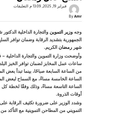
على
فبراير 19, 2025, 13:09 م
التعليقات
وزير
التموين
By
Amr
يوجه
بتكثيف
الرقابة
وضمان
وجه
وزير التموين
والتجارة الداخلية الدكتو
توافر
السلع
الجمهورية بتشديد الرقابة وضمان توافر السلع
خلال
رمضان
شهر
رمضان
الكريم.
مغلقة
وأوضحت وزارة التموين والتجارة الداخلية – ف
ساعات عمل المخابز لضمان توافر الخبز البلدي
صبح التخطيط خط
جهاز مستقبل مصر نموذجا.. لماذا تُ
من الساعة السابعة صباحًا، بينما تبدأ بعض ال
الدول كيانات تنموية عملاقة؟
الساعة الخامسة مساءً، مع السماح لبعض المخ
الساعة التاسعة مساءً، وذلك وفقًا لخطة كل 
أوقات الذروة.
وشدد الوزير على ضرورة تكثيف الرقابة على ا
التمويني من المطاحن التموينية مع التأكد من 