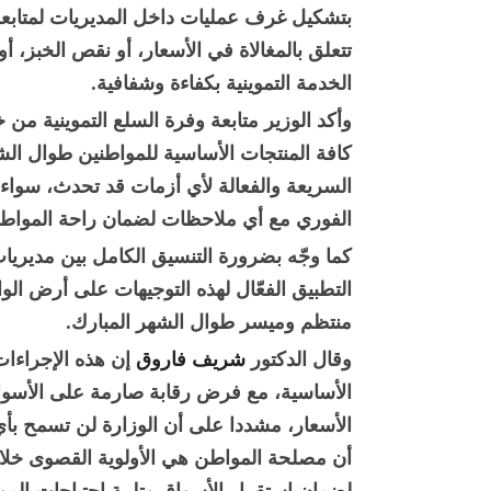
بتشكيل غرف عمليات داخل المديريات لمتابعة
تتعلق بالمغالاة في الأسعار، أو نقص الخبز، أو
الخدمة التموينية بكفاءة وشفافية.
وأكد الوزير متابعة وفرة السلع التموينية من
كافة المنتجات الأساسية للمواطنين طوال الش
السريعة والفعالة لأي أزمات قد تحدث، سواء 
الفوري مع أي ملاحظات لضمان راحة المواطن
كما وجّه بضرورة التنسيق الكامل بين مديريا
التطبيق الفعّال لهذه التوجيهات على أرض الوا
منتظم وميسر طوال الشهر المبارك.
وقال الدكتور
شريف فاروق
إن هذه الإجراءات
الأساسية، مع فرض رقابة صارمة على الأسواق
الأسعار، مشددا على أن الوزارة لن تسمح بأي
أن مصلحة المواطن هي الأولوية القصوى خلال
لضمان استقرار الأسواق وتلبية احتياجات ال