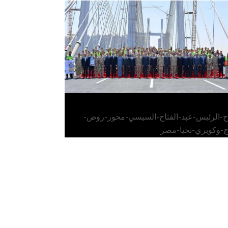
الرئيس عبد الفتاح السيسي يفتتح محور روض
الفرج وكوبري تحيا مصر
اح-الرئيس-عبد-الفتاح-السيسي-محور-روض-
ج-وكوبري-تحيا-مصر