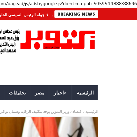
.com/pagead/js/adsbygoogle.js?client=ca-pub-5059544888338696
BREAKING NEWS
الجنوب؟ معركة لا تُرى.. وحراس لا ينامون
جولة الرئيس السيسي الخليجية.. رسا
الرئيسية
اخبار
مصر
تحقيقات
الرئيسية
اقتصاد
وزير التموين يوجه بتكثيف الرقابة وضمان توافر