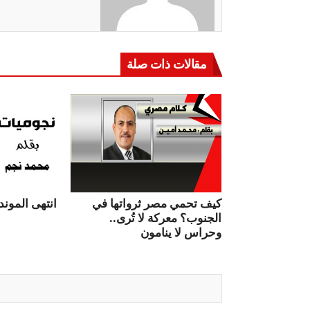
مقالات ذات صلة
كيف تحمي مصر ثرواتها في
انتهى الموندي
الجنوب؟ معركة لا تُرى..
وحراس لا ينامون