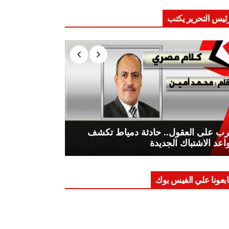
ئيس التحرير يكتب
ب على العقول.. حادثة دمياط تكشف
اعد الاشتباك الجديدة
ابعونا علي الفيس بوك