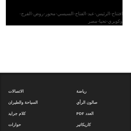
افتتاح-الرئيس-عبد-الفتاح-السيسي-محور-روض-الفرج-
وكوبري-تحيا-مصر
رياضة
الاتصالات
صالون الرأي
السياحة والطيران
العدد PDF
كلام جرايد
كاريكاتير
حوارات