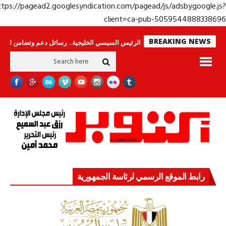
https://pagead2.googlesyndication.com/pagead/js/adsbygoogle.j
client=ca-pub-50595448883386
BREAKING NEWS
اس لا ينامون
جولة الرئيس السيسي الخليجية.. رسائل دعم وتضامن للأشقاء
ج
رابط الموقع الرسمي لرئاسة الجمهورية