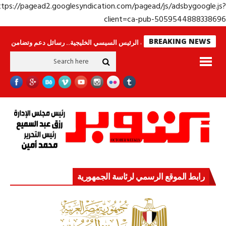
https://pagead2.googlesyndication.com/pagead/js/adsbygoogle.j
client=ca-pub-50595448883386
BREAKING NEWS
س لا ينامون
جولة الرئيس السيسي الخليجية.. رسائل دعم وتضامن للأشقاء
جه
رابط الموقع الرسمي لرئاسة الجمهورية