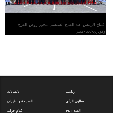
افتتاح-الرئيس-عبد-الفتاح-السيسي-محور-روض-الفرج-
وكوبري-تحيا-مصر
رياضة
الاتصالات
صالون الرأي
السياحة والطيران
العدد PDF
كلام جرايد