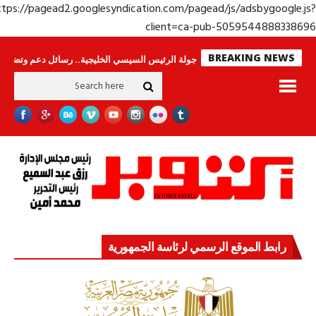
https://pagead2.googlesyndication.com/pagead/js/adsbygoogle.j
client=ca-pub-50595448883386
BREAKING NEWS
 وحراس لا ينامون
جولة الرئيس السيسي الخليجية.. رسائل دعم وتضامن للأشقاء
رابط الموقع الرسمي لرئاسة الجمهورية