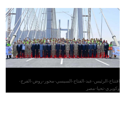
الرئيس عبد الفتاح السيسي يفتتح محور روض الفرج
وكوبري تحيا مصر
افتتاح-الرئيس-عبد-الفتاح-السيسي-محور-روض-الفرج-
وكوبري-تحيا-مصر