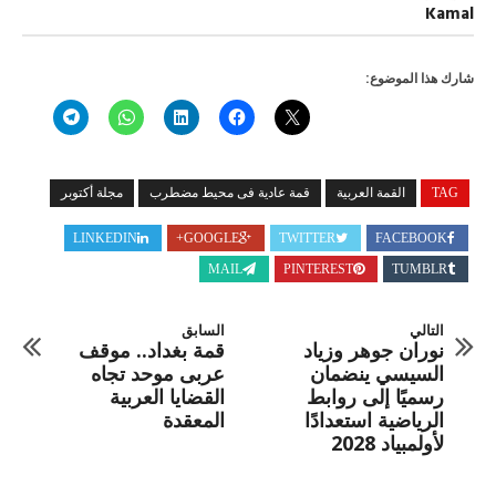
2534
Kamal
مجلة
أكتوبر
مغلقة
شارك هذا الموضوع:
TAG
القمة العربية
قمة عادية فى محيط مضطرب
مجلة أكتوبر
LINKEDIN
GOOGLE+
TWITTER
FACEBOOK
MAIL
PINTEREST
TUMBLR
التالي
السابق
نوران جوهر وزياد
قمة بغداد.. موقف
السيسي ينضمان
عربى موحد تجاه
رسميًا إلى روابط
القضايا العربية
الرياضية استعدادًا
المعقدة
لأولمبياد 2028