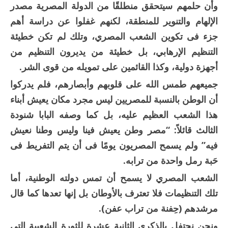
وأن حلمهم سيتحقق منطلقًا من الدولة المصرية مصدر
الإلهام والتنوير للمنطقة، لكنهم غفلوا عن دراسة أهم
جزء فى تكوين الشعب المصري، وتلك لم تكن خطيئة
التنظيم الإرهابي، بل خطيئة من يديرون التنظيم من
أجهزة دولية، وكذا القائمين على تمويله من قوى الشر.
جميعهم طمس الله على قلوبهم وأبصارهم، فلم يدركوا
أن الوطن بالنسبة للمصريين ليس مجرد مكان يعيش أبناء
هذا الشعب العظيم عليه، بل كما وصفه البابا شنودة
الثالث قائلاً: “مصر وطن يعيش فينا وليس وطنا نعيش
فيه” ولم يسمح المصريون يومًا فى أن يتم التفريط فى
حَبة رمل واحدة من ترابه.
الشعب المصري لا يسمح أن تمس دولته الوطنية، أما
تلك التنظيمات فلا تعترف بالأوطان بل إنها تعدها كما قال
مرشدهم (حِفنة من تراب عفن).
ونحن نحتفل بالذكرى الثانية عشرة للثورة الشعبية التي