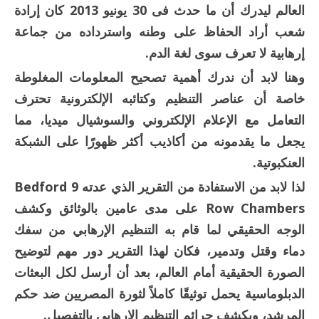
العالم ليدرك أن ما حدث فى 30 يونيو 2013 كان إرادة
شعب أراد الحفاظ على وطنه واسترداده من جماعة
إرهابية لا تعرف سوى لغة الدم.
وهنا لابد أن ندرك أهمية تصحيح المعلومات المغلوطة
خاصة أن عناصر التنظيم وكتائبه الإلكترونية تحترف
التعامل مع الإعلام الإلكتروني والسوشيال ميديا، مما
يجعل ما يقدمونه من أكاذيب أكثر ظهورًا على الشبكة
العنكبوتية.
لذا لابد من الاستفادة من التقرير الذي عدته 9 Bedford
Row Chambers على مدى عامين بالوثائق وكشف
الوجه الحقيقي لما قام به التنظيم الإرهابي من سفك
دماء وقتل وتدمير، فكان لهذا التقرير دور مهم لتوضيح
الصورة الحقيقية أمام العالم، بعد أن أرسل لكل البعثات
الدبلوماسية يحمل توثيقًا كاملاً لثورة المصريين ضد حكم
المرشد، ويكشف جرائم التنظيم الإرهابي بالتفصيل.