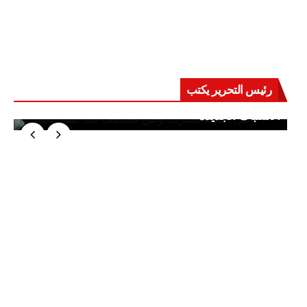
رئيس التحرير يكتب
حرب على العقول.. حادثة دمياط تكشف قواعد
الاشتباك الجديدة