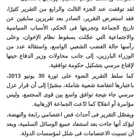
لقد توقفت عند الجزء الثالث والرابع من التقرير كثيرًا،
فقد استعرض التقرير، الصادر بعد تقريرين سابقين عن
تاريخ الجماعة وتجربتها فى الحكم، الأسباب السياسية
والاجتماعية التي عجّلت بسقوط نظام الإخوان، وعلى
رأسها حالة الغضب الشعبي الواسع، واستقالة عدد من
الوزراء البارزين، إلى جانب محاولات وزير الدفاع حينها
لإقناع مرسي بتشكيل حكومة توافقية.
كما سلط التقرير الضوء على ثورة 30 يونيو 2013،
باعتبارها انتفاضة شعبية شاملة، مشيرًا إلى أن قرار عزل
مرسي جاء نتيجة توافق واسع بين قوى المجتمع، وليس
مؤامرة أو انقلابًا كما ادّعت الجماعة الإرهابية.
ويفصّل التقرير فى أحداث فض اعتصامي رابعة والنهضة،
ليؤكد أنها جاءت بعد استنفاد جميع الوسائل السلمية، وبعد
أن تسببت الاعتصامات فى شلل لمؤسسات الدولة.