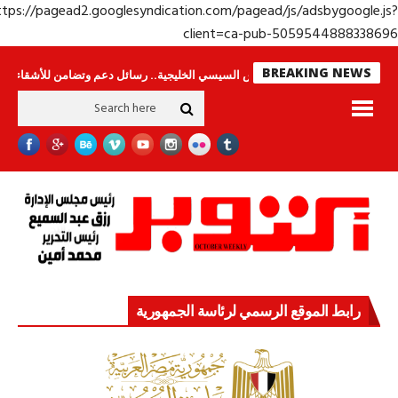
https://pagead2.googlesyndication.com/pagead/js/adsbygoogle.j
client=ca-pub-50595448883386
BREAKING NEWS
ن
جولة الرئيس السيسي الخليجية.. رسائل دعم وتضامن للأشقاء
جهاز مستقبل 
رابط الموقع الرسمي لرئاسة الجمهورية