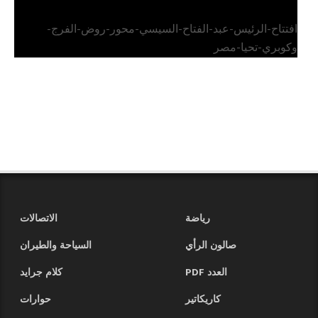
افتتاح-الرئيس-عبد-الفتاح-السيسي-محور-روض-الفرج-
وكوبري-تحيا-مصر
رياضة
الاتصالات
صالون الرأي
السياحة والطيران
العدد PDF
كلام جرايد
كاريكاتير
حوارات