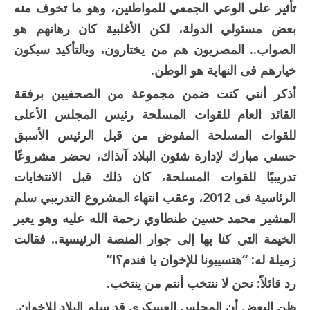
تأثير على الوعي الجمعي للمواطنين، وهو ما تخوف منه
بعض مسئولي الدولة، لكن الأغلبية كان رهانهم هو
الصواب.. المصريون هم من يختارون، وبالتأكيد سيكون
خيارهم فى النهاية هو الوطن.
أذكر أنني كنت ضمن مجموعة من الصحفيين برفقة
القائد العام للقوات المسلحة رئيس المجلس الأعلى
للقوات المسلحة المفوض من قبل الرئيس الأسبق
حسني مبارك لإدارة شئون البلاد آنذاك، نحضر مشروعًا
تدريبيًا للقوات المسلحة، كان ذلك قبل الانتخابات
الرئاسية فى 2012، وعقب انتهاء المشروع التدريبي سلم
المشير محمد حسين طنطاوي رحمة الله عليه وهو يعبر
الخيمة التي كنا بها إلى جوار المنصة الرئيسية.. فقالت
زميلة له: “هتسيبونا للإخوان يا فندم؟!”
رد قائلاً: نحن لا ننتخب أنتم من ينتخب.
ظن البعض أن المجلس العسكري قد سلم البلاد للإخوان.