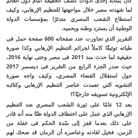
كان بمثابة إحدى أدوات كشف الحقيقة أمام دول العالم
لما شهدته مصر خلال مواجهتها للتنظيم الإرهابي، وكيف
استطاع الشعب المصري متدثرًا بمؤسسات الدولة
الوطنية أن يسترد وطنه ويحميه.
التقرير الذي تجاوزت عدد صفحاته 600 صفحة حمل فى
طياته توثيقًا كاملاً لجرائم التنظيم الإرهابي وكذا صورة
حقيقية لما حدث منذ 2011 فى مصر وحتى نهاية 2016،
حيث صدر الجزء الرابع من التقرير فى ديسمبر 2017
حول استقلال القضاء المصري، وكيف واجه صورة
التشويه التي تعمدت عناصر التنظيم الإرهابي وكتائبه
الإلكترونية تسويقه خارجيًا؟!
بعد 12 عامًا على ثورة الشعب المصري ضد التنظيم
الإرهابي الذي عمل على اختطاف الدولة ظنًا منه أنه قادر
على ذلك بعدما قفز إلى سُدة الحكم فى غفلة من
الزمن، فخيل لقادته وعناصره أن الزمان قد ضحك لهم