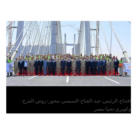
الرئيس عبد الفتاح السيسي يفتتح محور روض الفرج
وكوبري تحيا مصر
افتتاح-الرئيس-عبد-الفتاح-السيسي-محور-روض-الفرج-
وكوبري-تحيا-مصر