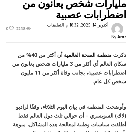
مليارات شخص يعانون من
اضطرابات عصبية
على
أكتوبر 14, 2025, 18:32 م
التعليقات
0
2248
الصحة
العالمية:
By
Amr
أكثر
من
3
مليارات
ذكرت
منظمة الصحة العالمية
أن أكثر من 40% من
شخص
يعانون
سكان العالم أي أكثر من 3 مليارات شخص يعانون من
من
اضطرابات
اضطرابات عصبية، بجانب وفاة أكثر من 11 مليون
عصبية
شخص كل عام.
مغلقة
وأوضحت المنظمة في بيان اليوم الثلاثاء، وفقًا لراديو
(لاك) السويسري – أن حوالي ثلث دول العالم فقط
أطلقت سياسات وطنية لمعالجة هذه المشاكل، منوهة