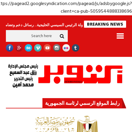
https://pagead2.googlesyndication.com/pagead/js/adsbygoogle.j
client=ca-pub-50595448883386
BREAKING NEWS
راس لا ينامون
جولة الرئيس السيسي الخليجية.. رسائل دعم وتضامن للأشقاء
رابط الموقع الرسمي لرئاسة الجمهورية