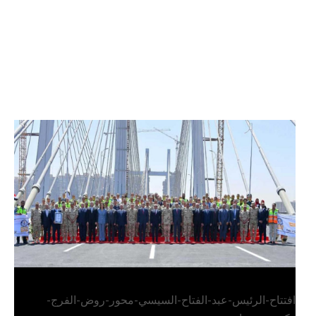
الرئيس عبد الفتاح السيسي يفتتح محور روض الفرج
وكوبري تحيا مصر
افتتاح-الرئيس-عبد-الفتاح-السيسي-محور-روض-الفرج-