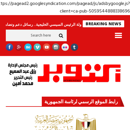
https://pagead2.googlesyndication.com/pagead/js/adsbygoogle.j
client=ca-pub-50595448883386
BREAKING NEWS
راس لا ينامون
جولة الرئيس السيسي الخليجية.. رسائل دعم وتضامن للأشقاء
رابط الموقع الرسمي لرئاسة الجمهورية