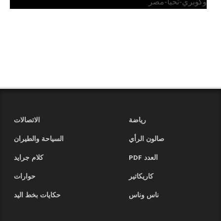
وكوبري-تحيا-مصر
رياضة
الاتصالات
صالون الرأي
السياحة والطيران
العدد PDF
كلام جرايد
كاريكاتير
حوارات
ناس وناس
حكايات بخط اليد