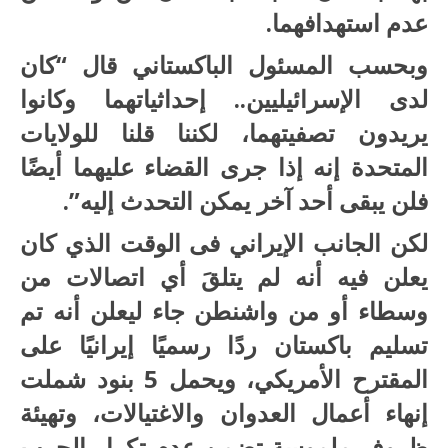
عدم استهدافهما.
وبحسب المسئول الباكستاني قال “كان
لدى الإسرائيليين.. إحداثياتهما وكانوا
يريدون تصفيتهما، لكننا قلنا للولايات
المتحدة إنه إذا جرى القضاء عليهما أيضًا
فلن يبقى أحد آخر يمكن التحدث إليه”.
لكن الجانب الإيراني فى الوقت الذي كان
يعلن فيه أنه لم يتلقَ أي اتصالات من
وسطاء أو من واشنطن جاء ليعلن أنه تم
تسليم باكستان ردًا رسميًا إيرانيًا على
المقترح الأمريكي، ويحمل 5 بنود شملت
إنهاء أعمال العدوان والاغتيالات، وتهيئة
ظروف ملموسة تضمن عدم تكرار الحرب