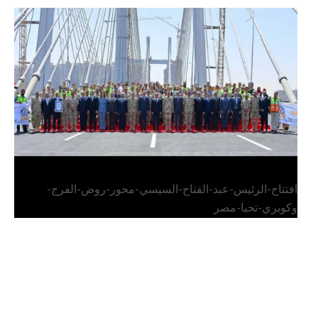
الرئيس عبد الفتاح السيسي يفتتح محور روض الفرج
وكوبري تحيا مصر
افتتاح-الرئيس-عبد-الفتاح-السيسي-محور-روض-الفرج-
وكوبري-تحيا-مصر