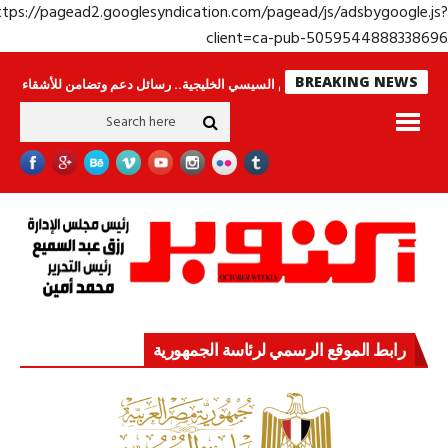
https://pagead2.googlesyndication.com/pagead/js/adsbygoogle.j
client=ca-pub-50595448883386
BREAKING NEWS
جولة الرئيس السيسي الخليجية.. رسائل دعم وتضامن للأشقاء
جهاز مستقبل مصر
رابط الموقع الرسمي لرئاسة الجمهورية