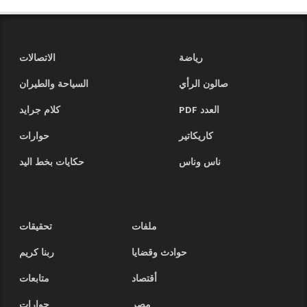
رياضة
الاتصالات
صالون الرأي
السياحة والطيران
العدد PDF
كلام جرايد
كاريكاتير
حوارات
ناس وناس
حكايات بخط اليد
ملفات
تحقيقات
حوادث وقضايا
ربنا كريم
أقتصاد
متابعات
مصر
حوارات