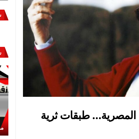
س
ر
 المصرية… طبقات ثرية
أكتوبر «النصر» و«المجلة»
مص