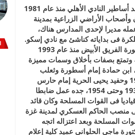
طاهر أبوزيد «مارادونا النيل» ، أحد أساطير النادي الأهلي منذ عام 1981
 أعيان وأصحاب الأراضي الزراعية بمدينة
مله مديرا لإحدى المدارس هناك،
لكرة فى بداياته كناشئ مع نادي إسكو.
ا
حازم إمام “ثعلب الزمالك”.. أسطورة الفريق الأبيض منذ عام 1993
ة كروية وتمتع بصفات بأخلاق وسمات مميزة
ة، ابن حمادة إمام أسطورة وثعلب
الزمالك منذ عام 1957 وحتى 1974 وحفيد يحيى الحرية إمام حارس
الزمالك ومنتخب مصر منذ عام 1937 وحتى 1954، جده عمل ضابطا
ديا فى القوات المسلحة وكان قائد
ة “لواء رقم 107” وتولى منصب الحاكم العسكري لمدينة غزة
 بالقوات المسلحة وبعد اعتزاله اتجه
كتورة ماجي الحلواني عميد كلية إعلام