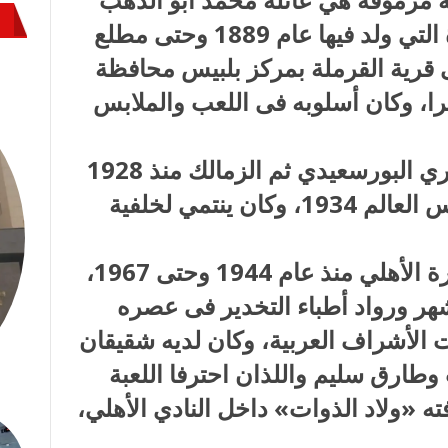
حجازي أحد أعيان مصر فى الفترة التي ولد فيها عام 1889 وحتى مطلع
ى قرية القرملة بمركز بلبيس محافظة
را، وكان أسلوبه فى اللعب والملابس
عبدالرحمن فوزي نجم نادي المصري البورسعيدي ثم الزمالك منذ 1928
وحتى 1947 ومنتخب مصر فى كأس العالم 1934، وكان ينتمي لخلفية
صالح سليم «المايسترو» ، أسطورة الأهلي منذ عام 1944 وحتى 1967،
هر ورواد أطباء التخدير فى عصره
 الأشراف العربية، وكان لديه شقيقان
وطارق سليم واللذان احترفا اللعبة
 «ولاد الذوات» داخل النادي الأهلي،