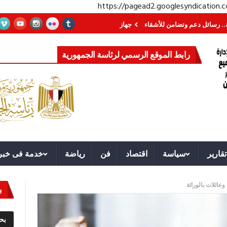
https://pagead2.googlesyndication
م وتضامن للأشقاء
جهاز مستقبل مصر نموذجا.. لماذا تُنشئ الدول كيانات تنموية ع
رابط الموقع الرسمي لرئاسة الجمهورية
تقارير
سياسة
اقتصاد
فن
رياضة
خدمة فى خبر
عائلات بالوراثة
ب