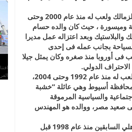
أحمد حسام “ميدو” أحد أساطير الزمالك ولعب له منذ عام 2000 وحتى
عريقة وميسورة ، حيث كان والده حسام
والبلاستيك وبعد اعتزاله عمل مديرا
سياحة بجانب عمله فى إحدى
 فى أوروبا منذ صغره وكان يمثل جيلا
الاحتراف الدولي.
افتت
هادي خشبة أحد أساطير الأهلي ولعب له منذ عام 1992 وحتى 2004،
الفر
 محافظة أسيوط وهي عائلة “خشبة
لاجتماعية والسياسية المرموقة
ى صعيد مصر، ووالده هو المهندس
أحمد صلاح حسني.. أحد لاعبي الأهلي السابقين منذ عام 1998 قبل