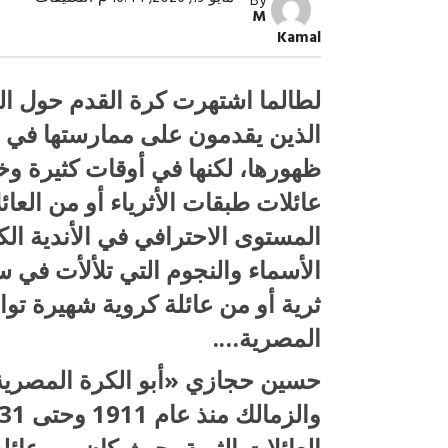
By
«ولاد
M
الذوات
Kamal
في
الكرة
المصر
طبقات
لطالما اشتهرت كرة القدم حول العا
ثرية
وعائلا
الذين يقدمون على ممارستها في ا
بالوراث
مغلقة
ظهورها، لكنها في أوقات كثيرة 
عائلات طبقات الأثرياء أو من العا
المستوى الاحترافي في الأندية ال
صبح التخطيط خط
جهاز مستقبل مصر نموذجا.. لماذا تُ
الأسماء والنجوم التي تلألأت في 
الدول كيانات تنموية عملاقة؟
ثرية أو من عائلة كروية شهيرة تو
المصرية….
حسين حجازي «أبو الكرة المصرية»
العائلات الثرية، حيث كان من عائ