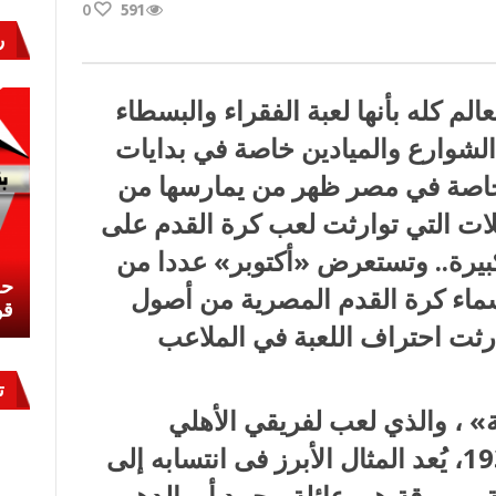
0
591
»
ر
ية…
لم كله بأنها لعبة الفقراء والبسطاء
ت
لشوارع والميادين خاصة في بدايات
ة
وخاصة في مصر ظهر من يمارسها من
ئلات التي توارثت لعب كرة القدم على
كبيرة.. وتستعرض «أكتوبر» عددا من
نشئ
كيف تحمي مصر ثرواتها في الجنوب؟
حر
سماء كرة القدم المصرية من أصول
معركة لا تُرى.. وحراس لا ينامون
قو
ارثت احتراف اللعبة في الملاعب
ت
 ، والذي لعب لفريقي الأهلي
والزمالك منذ عام 1911 وحتى 1931، يُعد المثال الأبرز فى انتسابه إلى
لة مرموقة هي عائلة محمد أبو الدهب