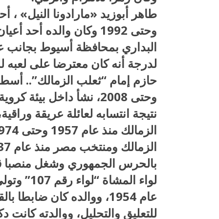
وحتى 1992 وكان والده أحد
البداري بمحافظة أسيوط بجانب ع
لدرجة أنه كان معترضا على لعبه ل
وحتى 2008، نشأ داخل بيئ
نتيجة انتسابه لعائلة عريقة وراقي
بالحرس الجمهوري وشغل منصبا قيا
لواء المشا
عام 1954، ووالده كان ضابطا
للتعليق والتحليل، ووالدته كانت د