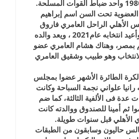
العضوية تحت السن اسم إبراهيم
س الأهلي الراحل العامري فاروق
المنتخب فى المنصب عام 2017 وأعيد انتخابه عام2021 ، ويعد والده
يم بمصر، وهناك هشام العامري عضو
إدارة الأهلي عام 2014 بالانتخاب وهو طبيب وشقيق العامري
لكرة الطائرة الأشهر عضوا بمجلس
ه رانيا علواني نجمة السباحة وكانت
عدة فى الألفية الثالثة، كما ضم
ا ثم أمينا للصندوق ووالدته كانت
ي الأهلي قبل سنوات طويلة.
الس حاليون وسابقون من الطبقات