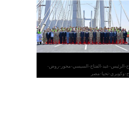
الرئيس عبد الفتاح السيسي يفتتح محور روض
الفرج وكوبري تحيا مصر
اح-الرئيس-عبد-الفتاح-السيسي-محور-روض-
ج-وكوبري-تحيا-مصر