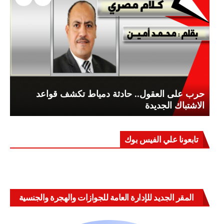
حرب على العقول.. حادثة دمياط تكشف قواعد
الاشتباك الجديدة
تابعونا علي الفيس بوك
المقر الجديد للإدارة العامة للجوازات والهجرة والجنسية
بالعباسية