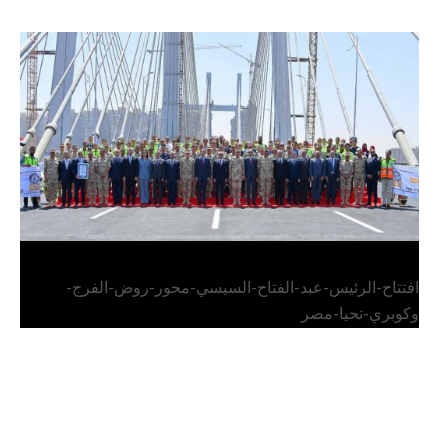
الرئيس عبد الفتاح السيسي يفتتح محور روض الفرج
وكوبري تحيا مصر
افتتاح-الرئيس-عبد-الفتاح-السيسي-محور-روض-الفرج-
وكوبري-تحيا-مصر