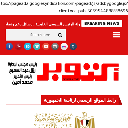
https://pagead2.googlesyndication.com/pagead/js/adsbygoogle.j
client=ca-pub-50595448883386
BREAKING NEWS
راس لا ينامون
جولة الرئيس السيسي الخليجية.. رسائل دعم وتضامن للأشقاء
رابط الموقع الرسمي لرئاسة الجمهورية