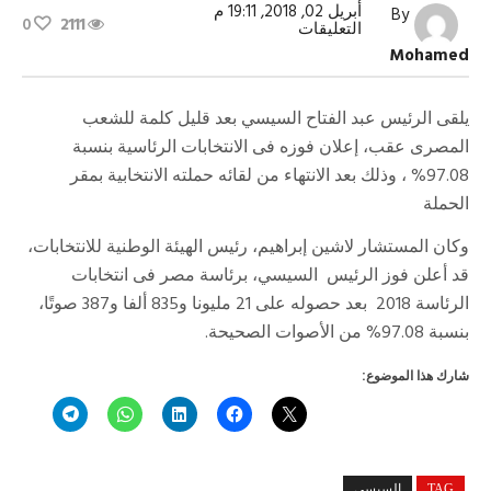
أبريل 02, 2018, 19:11 م
By
0
2111
على
التعليقات
الرئيس
Mohamed
يلقى
خطاباً
للشعب
المصري
يلقى الرئيس عبد الفتاح السيسي بعد قليل كلمة للشعب
مغلقة
المصرى عقب، إعلان فوزه فى الانتخابات الرئاسية بنسبة
97.08% ، وذلك بعد الانتهاء من لقائه حملته الانتخابية بمقر
الحملة
وكان المستشار لاشين إبراهيم، رئيس الهيئة الوطنية للانتخابات،
قد أعلن فوز الرئيس السيسي، برئاسة مصر فى انتخابات
الرئاسة 2018 بعد حصوله على 21 مليونا و835 ألفا و387 صوتًا،
بنسبة 97.08% من الأصوات الصحيحة.
شارك هذا الموضوع:
TAG
السيسي