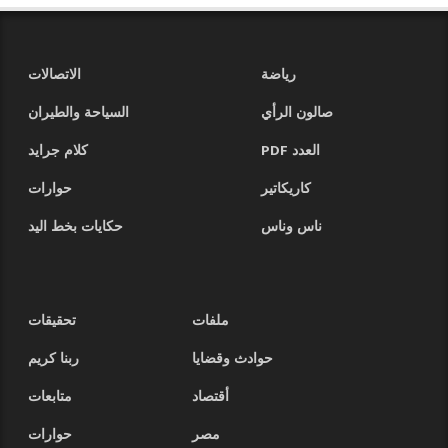
رياضة
الاتصالات
صالون الرأي
السياحة والطيران
العدد PDF
كلام جرايد
كاريكاتير
حوارات
ناس وناس
حكايات بخط اليد
ملفات
تحقيقات
حوادث وقضايا
ربنا كريم
أقتصاد
متابعات
مصر
حوارات