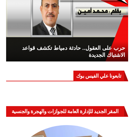
حرب على العقول.. حادثة دمياط تكشف قواعد
الاشتباك الجديدة
تابعونا علي الفيس بوك
المقر الجديد للإدارة العامة للجوازات والهجرة والجنسية
بالعباسية