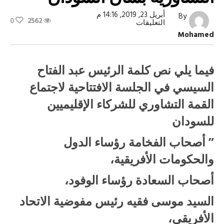
أبريل 23, 2019, 14:16 م
By
0
2562
على
التعليقات
نص
Mohamed
كلمة
الرئيس
أمام
القمة
فيما يلي نص كلمة الرئيس عبد الفتاح
التشاورية
بشأن
السيسي في الجلسة الافتتاحية لاجتماع
السودان
مغلقة
القمة التشاوري للشركاء الإقليميين
للسودان
”
أصحاب الفخامة رؤساء الدول
والحكومات الأفريقية،
أصحاب السعادة رؤساء الوفود،
السيد موسى فقيه رئيس مفوضية الاتحاد
الأفريقي،