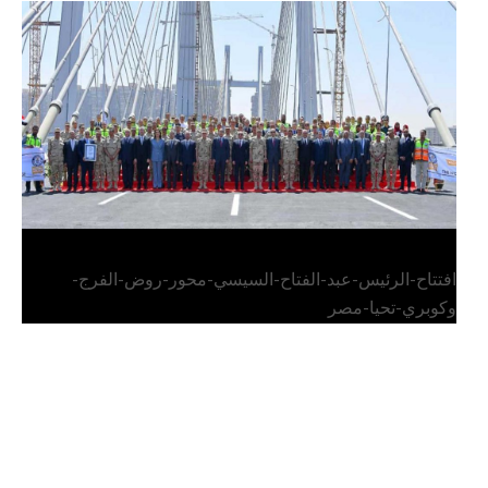
الرئيس عبد الفتاح السيسي يفتتح محور روض الفرج
وكوبري تحيا مصر
افتتاح-الرئيس-عبد-الفتاح-السيسي-محور-روض-الفرج-
وكوبري-تحيا-مصر