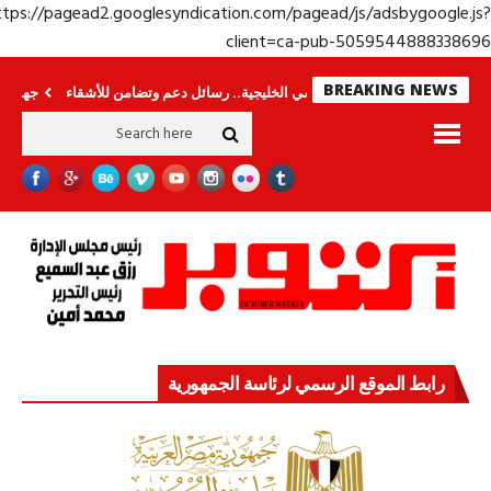
https://pagead2.googlesyndication.com/pagead/js/adsbygoogle.j
client=ca-pub-50595448883386
BREAKING NEWS
لة الرئيس السيسي الخليجية.. رسائل دعم وتضامن للأشقاء
جهاز مستقبل مصر نمو
رابط الموقع الرسمي لرئاسة الجمهورية