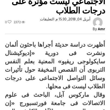
الاجتماعي ليست مؤثرة على
درجات الطلاب
على
أبريل 04, 2018, 15:30 م
التعليقات
0
2372
دراسة:
وسائل
By
Amr
التواصل
الاجتماعي
ليست
مؤثرة
أظهرت دراسة حديثة أجراها باحثون ألمان
على
درجات
ونشرت فى دورية «إديوكيشنال
الطلاب
مغلقة
سايكولوجى ريفيو» المعنية بعلم النفس
التربوى أن القصص المخيفة حول تأثيرات
وسائل التواصل الاجتماعى على درجات
الطلاب ليست فى محلها.
وقال ماركوس آبل، الباحث فى علوم
الاتصالات فى جامعة فورتسبورج «إن