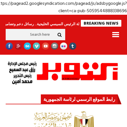
https://pagead2.googlesyndication.com/pagead/js/adsbygoogle.j
client=ca-pub-50595448883386
BREAKING NEWS
س لا ينامون
جولة الرئيس السيسي الخليجية.. رسائل دعم وتضامن للأشقاء
جه
رابط الموقع الرسمي لرئاسة الجمهورية