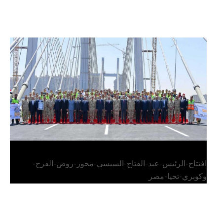
الرئيس عبد الفتاح السيسي يفتتح محور روض الفرج
وكوبري تحيا مصر
افتتاح-الرئيس-عبد-الفتاح-السيسي-محور-روض-الفرج-
وكوبري-تحيا-مصر