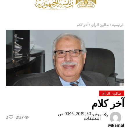
الرئيسية
صالون الرأي
آخر كلام
صالون الرأي
آخر كلام
يونيو 30, 2019, 03:16 ص
By
2
2137
على
التعليقات
آخر
Mkamal
كلام