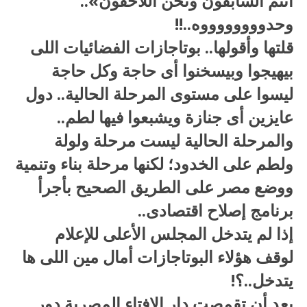
أنتم السابقون ونحن اللاحقون»..
وحدووووووووه..!!
قلتها وأقولها.. بوتاجازات الفضائيات اللى
بيهيجوا وبيسخنوا أى حاجة وكل حاجة
ليسوا على مستوى المرحلة الحالية.. دول
عايزين أى جنازة ويشبعوا فيها لطم..
والمرحلة الحالية ليست مرحلة ولولة
ولطم على الخدود؛ لكنها مرحلة بناء وتنمية
ووضع مصر على الطريق الصحيح بأجرأ
برنامج إصلاح اقتصادى..
إذا لم يتدخل المجلس الأعلى للإعلام
لوقف هؤلاء البوتاجازات أمال مين اللى ها
يتدخل..؟!
بعد أن تقمصت دار الإفتاء المصرية دور