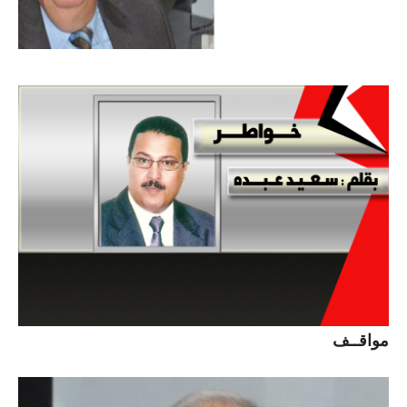
مواقــف