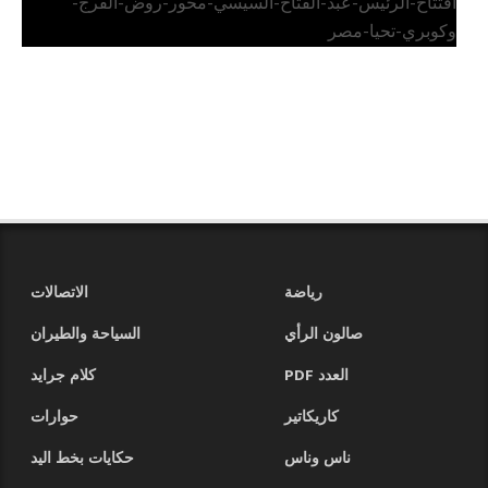
افتتاح-الرئيس-عبد-الفتاح-السيسي-محور-روض-الفرج-
وكوبري-تحيا-مصر
رياضة
الاتصالات
صالون الرأي
السياحة والطيران
العدد PDF
كلام جرايد
كاريكاتير
حوارات
ناس وناس
حكايات بخط اليد