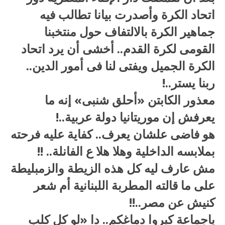
اتحاد الكرة وأصدرت بيانا تطالب فيه
جماهير الكرة بالالتفاف حول منتخبنا
القومى لكرة القدم.. أخشى أن يرد اتحاد
الكرة الجميل ويفتى لنا فى أمور الدين..
ربنا يستر..!
معذور الكابتن «أحلق شنبى» إنه ما
يعرفش إن موريتانيا دولة عربية..!
هو فاضى علشان يعرف.. كفاية عليه فرحته
بملابسه الداخلية وهلا هلا ع الفانلة.. !!
مش عارف ليه كل هذه الزيطة والزمبليطة
على ما قالته المطربة اللبنانية أم شعر
كنيش عن مصر..!!
ياجماعة كبروا دماغكم.. دا «لو كل كلب