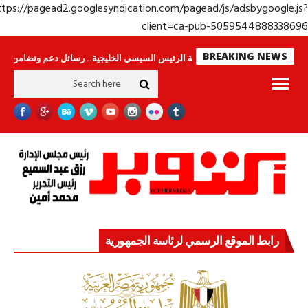
https://pagead2.googlesyndication.com/pagead/js/adsbygoogle.j
client=ca-pub-50595448883386
BREAKING NEWS
 لا ينامون
جولة الرئيس السيسي الخليجية.. رسائل دعم وتضامن للأشقاء
جها
رابط الموقع الرسمي لرئاسة الجمهورية