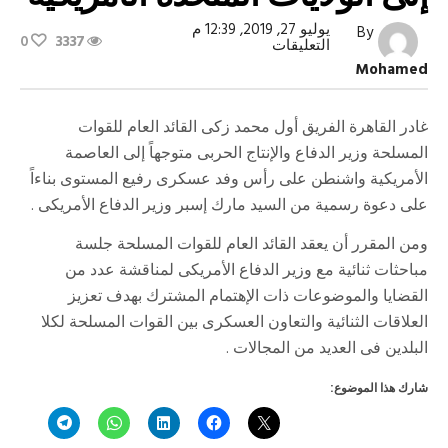
يوليو 27, 2019, 12:39 م
By
0
3337
على
التعليقات
الفريق
Mohamed
أول
محمد
زكى
يغادر
غادر القاهرة الفريق أول محمد زكى القائد العام للقوات
إلى
المسلحة وزير الدفاع والإنتاج الحربى متوجهاً إلى العاصمة
الولايات
المتحدة
الأمريكية واشنطن على رأس وفد عسكرى رفيع المستوى بناءاً
الأمريكية
مغلقة
على دعوة رسمية من السيد مارك إسبر وزير الدفاع الأمريكى .
ومن المقرر أن يعقد القائد العام للقوات المسلحة جلسة
مباحثات ثنائية مع وزير الدفاع الأمريكى لمناقشة عدد من
القضايا والموضوعات ذات الإهتمام المشترك بهدف تعزيز
العلاقات الثنائية والتعاون العسكرى بين القوات المسلحة لكلا
البلدين فى العديد من المجالات .
شارك هذا الموضوع: