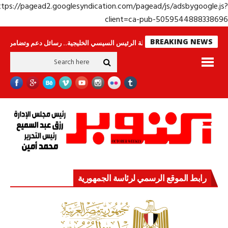
https://pagead2.googlesyndication.com/pagead/js/adsbygoogle.j
client=ca-pub-50595448883386
BREAKING NEWS
اس لا ينامون
جولة الرئيس السيسي الخليجية.. رسائل دعم وتضامن للأشقاء
ج
رابط الموقع الرسمي لرئاسة الجمهورية