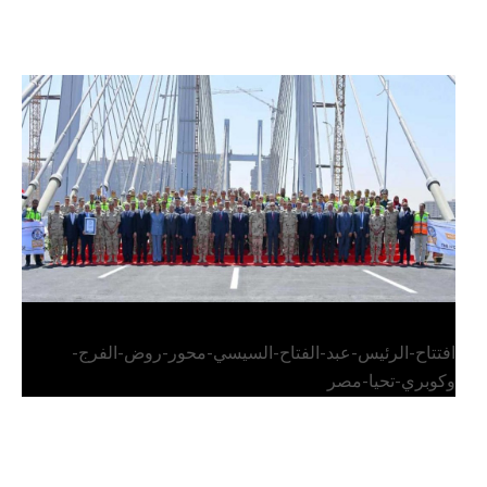
الرئيس عبد الفتاح السيسي يفتتح محور روض الفرج
وكوبري تحيا مصر
افتتاح-الرئيس-عبد-الفتاح-السيسي-محور-روض-الفرج-
وكوبري-تحيا-مصر