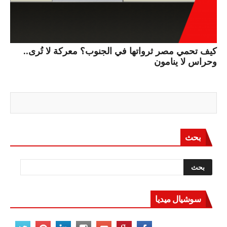
كيف تحمي مصر ثرواتها في الجنوب؟ معركة لا تُرى..
وحراس لا ينامون
بحث
سوشيال ميديا