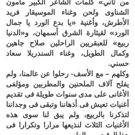
من تاني» كلمات الشاعر الكبير مأمون
الشناوى ولحن وغناء الموسيقار فريد
الأطرش، وأغنية «يا بدع الورد يا جمال
الورد» لقيثارة الشرق أسمهان، و«الدنيا
ربيع» للعبقريين الراحلين صلاح جاهين
وكمال الطويل، وغناء السندريلا سعاد
حسني.
وكلهم – مع الأسف- رحلوا عن عالمنا، ولم
يفلح آلاف الملحنين والمطربين ومؤلفى
الأغانى على مدى سنوات طويلة فى تقديم
أغنيات تعيش فى أذهاننا وتبقى فى وجداننا
لتذكرنا بالربيع، ولم يبق لنا سوى هذه
الأغنيات الثلاث لنذيعها مرارا وتكرارا فى
هذا الوقت من العام.