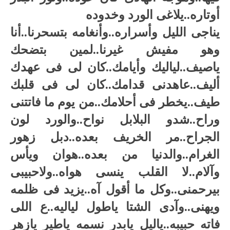
أوتاره..يلاغى الورد وخدوده
يناجى الليل وأسراره..وأنغامه بتسحرنا..أنا
وهو مفيش غيرنا..لمين بتضحك
ياصيف..لياليك وأيامك..كان لى فى عهدك
أليف..عاهدنى قدامك..كان لى فى قلبك
طيف..يخطر فى أحلامك..من يوم ما فاتتنى
وراح..شدو البلابل نواح..والورد لون
الجراح..مر الخريف بعده..دبل زهور
الغرام..والدنيا من بعده..هوان ويأس
وآلام..لا القلب ينسى هواه..ولاحبيبى
بيرحمنى..وكل ما أقول آه..يزيد فى ظلمه
ويهنى..وآدى الشتا ياطول لياليه..ع اللى
فاته حبيبه..ياليل يابدر نسمه ياطير يازهر