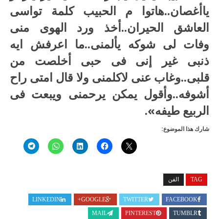
ياأغصان..هاتوا م الحبيب كلمة تواسى
العاشق الحيران..أخذ ورد الهوى منى
وفات لى شوكه يألمنى..ما اعرفش ايه
ذنبى غير إنى فى حبى أخلصت من
قلبى..وغاب عنى لاكلمنى ولا قال امتى راح
أشوفه..وأقول يمكن يرحمنى ويبعت فى
الربيع طيفه».
شارك هذا الموضوع:
TAG
الفن
LINKEDIN
GOOGLE+
TWITTER
FACEBOOK
MAIL
PINTEREST
TUMBLR