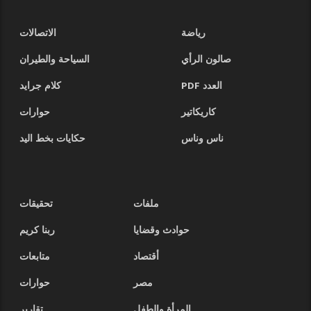
رياضة
الاتصالات
صالون الرأي
السياحة والطيران
العدد PDF
كلام جرايد
كاريكاتير
حوارات
ناس وناس
حكايات بخط اليد
ملفات
تحقيقات
حوادث وقضايا
ربنا كريم
أقتصاد
متابعات
مصر
حوارات
المرأة والطفل
تقارير