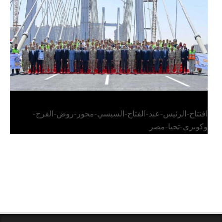
وكوبري تحيا مصر
افتتاح-الرئيس-عبد-الفتاح-السيسي-محور-روض-الفرج-
وكوبري-تحيا-مصر