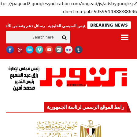
https://pagead2.googlesyndication.com/pagead/js/adsbygoogle.j
client=ca-pub-50595448883386
BREAKING NEWS
ينامون
جولة الرئيس السيسي الخليجية.. رسائل دعم وتضامن للأشقاء
جهاز مس
رابط الموقع الرسمي لرئاسة الجمهورية