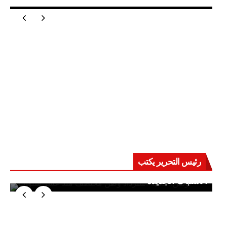
رئيس التحرير يكتب
حرب على العقول.. حادثة دمياط تكشف قواعد
الاشتباك الجديدة