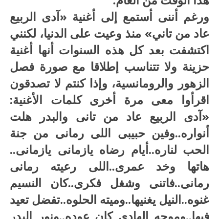
ورغم أننى أستمع إلى أغنية «آدى الربيع
عاد من تاني» منذ وعيت على الدنيا، لكنني
اكتشفت بعد كل هذه السنوات أنها أغنية
حزينة ولا تتناسب إطلاقا مع صورة فصل
الزهور والرومانسية، وإذا كنتم لا تصدقون
اقرأوا معى مرة أخرى كلمات الأغنية:
«آدى الربيع عاد من تانى والبدر هلت
أنواره..وفين حبيبى اللى رمانى من جنة
الحب لناره..أيام رضاه يازمانى يازمانى..
هاتها وخد عمرى..اللى رعيته رمانى
رمانى..فاتنى وشغل فكرى..كان النسيم
غنوه..النيل يغنيها..وميته الحلوه..تفضل تعيد
فيها..وموجه الهادى كان عوده..ونور البدر