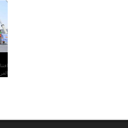
افتت
الفر