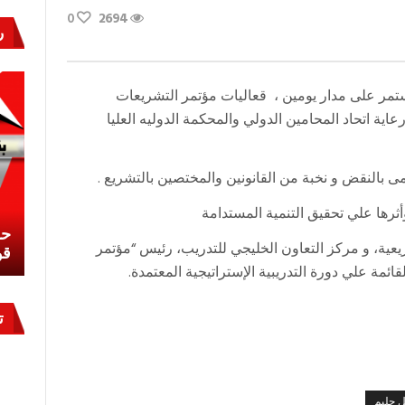
0
2694
ر
يعات
ية
دامة ينطلق بالإسكندرية
تمر على مدار يومين ، قعاليات مؤتمر التشريعات
عاية اتحاد المحامين الدولي والمحكمة الدوليه العليا
بالنقض و نخبة من القانونين والمختصين بالتشريع .
أثرها علي تحقيق التنمية المستدامة
نشئ
كيف تحمي مصر ثرواتها في الجنوب؟
حر
يعية، و مركز التعاون الخليجي للتدريب، رئيس “مؤتمر
معركة لا تُرى.. وحراس لا ينامون
قو
قائمة علي دورة التدريبية الإستراتيجية المعتمدة.
ت
 حليم