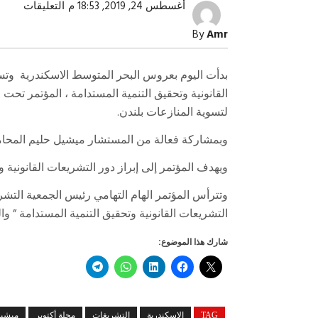
على
أغسطس 24, 2019, 18:53 م
التعليقات
مؤتمر
التشر
By
Amr
والتنم
المست
مغلقة
بدأت اليوم بعروس البحر المتوسط الاسكندرية وتس
القانونية وتحقيق التنمية المستدامة ، المؤتمر تحت ر
لتسوية المنازعات بلندن.
وبمشاركة فعالة من المستشار ميشيل حليم المحامى 
ويهدف المؤتمر إلى إبراز دور التشريعات القانونية و
صبح التخطيط خط
جهاز مستقبل مصر نموذجا.. لماذا تُ
وتترأس المؤتمر الهام التهامي رئيس الجمعية التشر
الدول كيانات تنموية عملاقة؟
التشريعات القانونية وتحقيق التنمية المستدامة ” وال
شارك هذا الموضوع:
TAG
الاسكندرية
التشريغات
مجلة أكتوبر
ميشيل