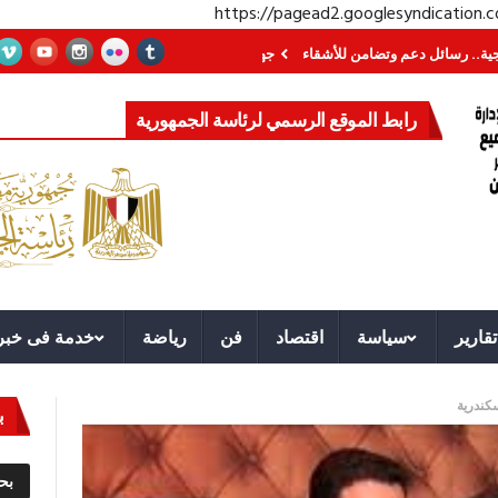
https://pagead2.googlesyndication
ئل دعم وتضامن للأشقاء
جهاز مستقبل مصر نموذجا.. لماذا تُنشئ الدول كيانات تنم
رابط الموقع الرسمي لرئاسة الجمهورية
تقارير
سياسة
اقتصاد
فن
رياضة
خدمة فى خبر
سكندرية
ب