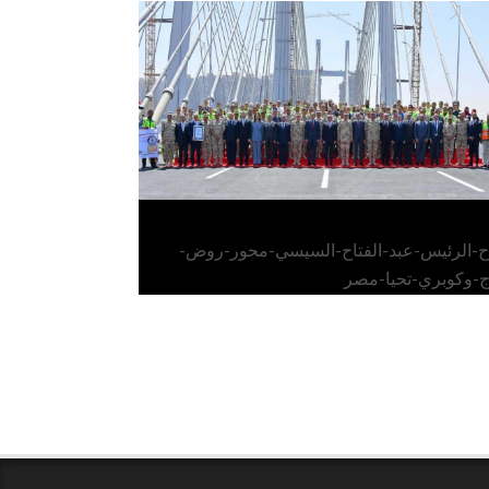
الرئيس عبد الفتاح السيسي يفتتح محور روض
الفرج وكوبري تحيا مصر
اح-الرئيس-عبد-الفتاح-السيسي-محور-روض-
ج-وكوبري-تحيا-مصر