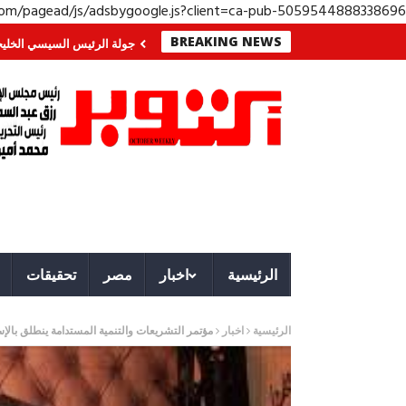
.com/pagead/js/adsbygoogle.js?client=ca-pub-5059544888338696
BREAKING NEWS
الجنوب؟ معركة لا تُرى.. وحراس لا ينامون
جولة الرئيس السيسي الخليجية.. رسا
الرئيسية
اخبار
مصر
تحقيقات
الرئيسية
اخبار
مؤتمر التشريعات والتنمية المستدامة ينطلق بالإ