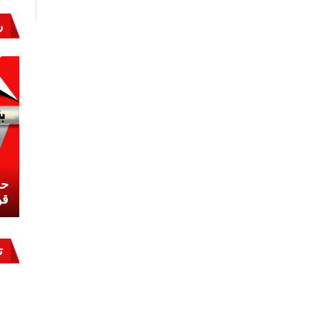
من
ر
الإبادة
الجماعية
مغلقة
نشئ
كيف تحمي مصر ثرواتها في الجنوب؟
حر
معركة لا تُرى.. وحراس لا ينامون
قو
ت