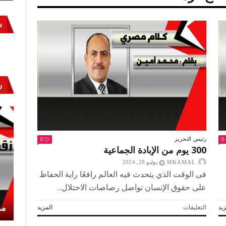
س
ر
0
0
رئيس التحرير
300 يوم من الإبادة الجماعية
MKAMAL
يوليو 28, 2024
فى الوقت الذي يتحدث فيه العالم رافعًا راية الحفاظ
على حقوق الإنسان تواصل رصاصات الاحتلال...
أكتوبر «النصر» و«المجلة»
مص
على
يد
التعليقات
المزيد
300
يوم