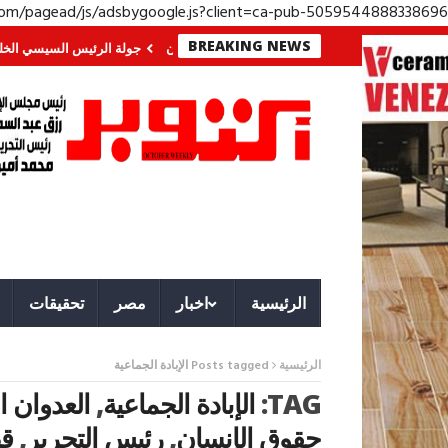
.com/pagead/js/adsbygoogle.js?client=ca-pub-5059544888338696
BREAKING NEWS
ي الجنوب؟ معركة لا تُرى.. وحراس لا ينامون
جولة الرئيس السيسي الخليجية.. ر
الرئيسية
اخبار
مصر
تحقيقات
الرئيسية
Posts tagged الإبادة الجماعية
TAG:
الإبادة الجماعية
,
العدوان ا
حقوق الإنسان
,
رئيس التحرير
,
قط