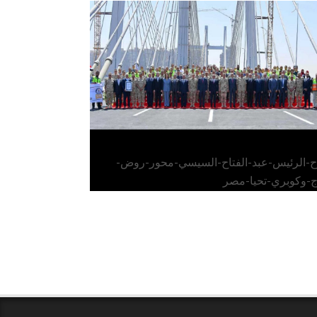
الرئيس عبد الفتاح السيسي يفتتح محور روض
الفرج وكوبري تحيا مصر
اح-الرئيس-عبد-الفتاح-السيسي-محور-روض-
ج-وكوبري-تحيا-مصر