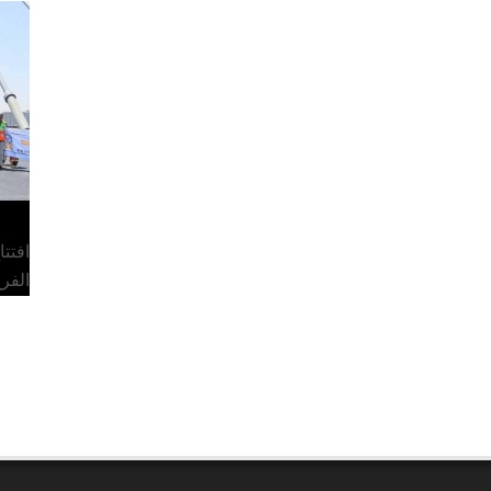
افتت
الفر