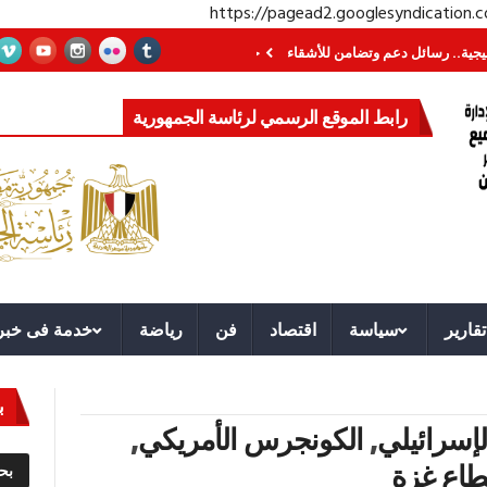
https://pagead2.googlesyndication
سائل دعم وتضامن للأشقاء
جهاز مستقبل مصر نموذجا.. لماذا تُنشئ الدول كيانات 
رابط الموقع الرسمي لرئاسة الجمهورية
تقارير
سياسة
اقتصاد
فن
رياضة
خدمة فى خبر
ب
لإسرائيلي
,
الكونجرس الأمريكي
,
اع غزة