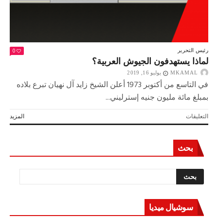
بيتنا”
الافتراضي
مغلقة
0
رئيس التحرير
لماذا يستهدفون الجيوش العربية؟
MKAMAL
يوليو 16, 2019
في التاسع من أكتوبر 1973 أعلن الشيخ زايد آل نهيان تبرع بلاده
بمبلغ مائة مليون جنيه إسترليني...
على
التعليقات
المزيد
لماذا
يستهدفون
الجيوش
بحث
العربية؟
مغلقة
سوشيال ميديا