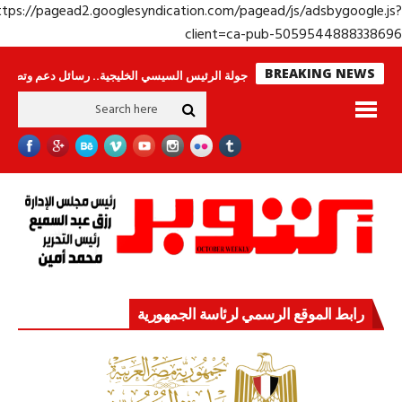
https://pagead2.googlesyndication.com/pagead/js/adsbygoogle.j
client=ca-pub-50595448883386
BREAKING NEWS
وحراس لا ينامون
جولة الرئيس السيسي الخليجية.. رسائل دعم وتضامن للأشقاء
رابط الموقع الرسمي لرئاسة الجمهورية