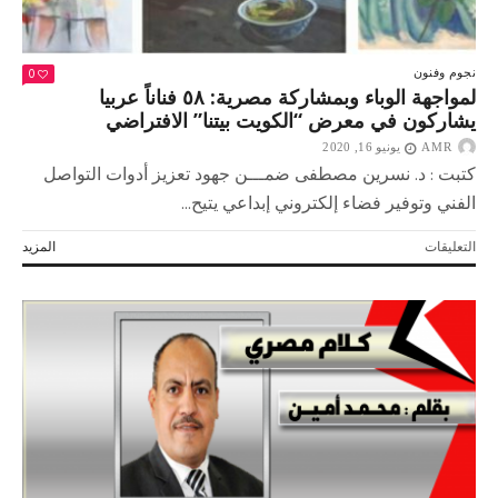
0
نجوم وفنون
لمواجهة الوباء وبمشاركة مصرية: ٥٨ فناناً عربيا
يشاركون في معرض “الكويت بيتنا” الافتراضي
AMR
يونيو 16, 2020
كتبت : د. نسرين مصطفى ضمـــن جهود تعزيز أدوات التواصل
الفني وتوفير فضاء إلكتروني إبداعي يتيح...
على
التعليقات
المزيد
لمواجهة
الوباء
وبمشاركة
مصرية:
٥٨
فناناً
عربيا
يشاركون
في
معرض
“الكويت