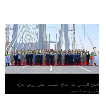
الرئيس عبد الفتاح السيسي يفتتح محور روض الفرج
وكوبري تحيا مصر
افتتاح-الرئيس-عبد-الفتاح-السيسي-محور-روض-الفرج-
وكوبري-تحيا-مصر