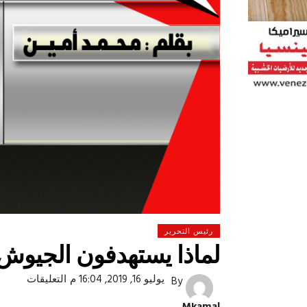
رئيس التحرير
لماذا يستهدفون الجيوش 
على
يوليو 16, 2019, 16:04 م
التعليقات
By
 لولاد بلدنا
التشجيع «أخلاق» وليس «تحفيل»
لماذا
يستهدف