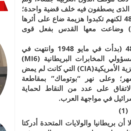
 الذى يصطفون فيه خلف قضية واحدة؛
فقد اصطفوا قبل ذلك في حرب 48 لكنهم تكبدوا هزيمة ضاع على أثرها
ن) وضاعت معها القدس بفعل قوى
عقب بدء حرب فلسطين عام 48 (بدأت في مايو 1948 وانتهت في
مارس 1949) اجتمع عدد من مسؤولي المخابرات البريطانية (MI6)
ومسؤولي وكالة المخابرات المركزية الأمريكية(CIA) التي كانت لم يمض
هر؛ وعلى نهر “بوتوماك” بمقاطعة
الاتفاق على عدد من النقاط لحماية
سرائيل في مواجهة العرب.
(1)
أن بريطانيا والولايات المتحدة أدركتا