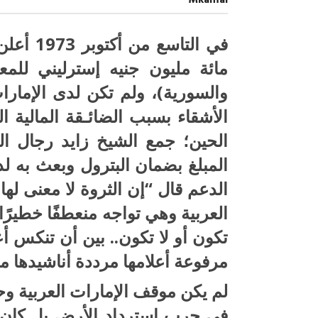
Mkamal
الجيو
العربية
مغلقة
في التاس
مائة مليون جنيه إسترليني للمع
والسورية)، ولم تكن لدى الإمارات
الأشقاء بسبب الضائـقة المالية ا
الحين؛ جمع الشيخ زايد رجال ال
المبلغ بضمان البترول وبعث به لد
صبح التخطيط خط
جهاز مستقبل مصر نموذجا.. لماذا تُ
الدعم قال “إن الثروة لا معنى لها
الدول كيانات تنموية عملاقة؟
العربية وهي تواجه منعطفًا خطيرًا أن
تكون أو لا تكون.. بين أن تنكس أعل
مرفوعة أعلامها مرددة أناشيدها م
لم يكن موقف الإمارات العربية وح
في حرب استرداد الأرض بل كان ذ