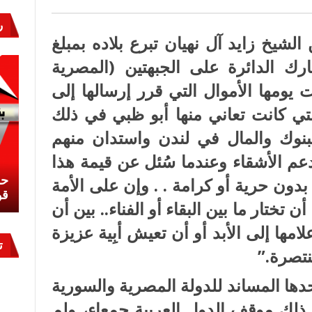
ش
؟
ر
ع من أكتوبر 1973 أعلن الشيخ زايد آل نهيان تبرع بلاده بمبلغ
ارك الدائرة على الجبهتين (المصرية
 يومها الأموال التي قرر إرسالها إلى
لتي كانت تعاني منها أبو ظبي في ذلك
بنوك والمال في لندن واستدان منهم
عم الأشقاء وعندما سُئل عن قيمة هذا
نشئ
كيف تحمي مصر ثرواتها في الجنوب؟
حر
 بدون حرية أو كرامة . . وإن على الأمة
معركة لا تُرى.. وحراس لا ينامون
قو
 تختار ما بين البقاء أو الفناء.. بين أن
امها إلى الأبد أو أن تعيش أبِية عزيزة
ت
نتصرة.”
دها المساند للدولة المصرية والسورية
لك موقف الدول العربية جمعاء، ولم