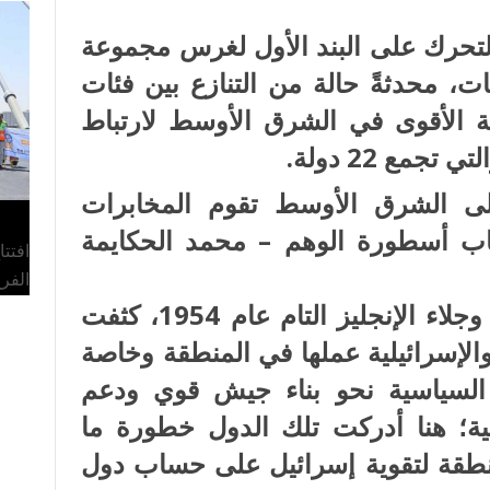
التحرك على البند الأول لغرس مجموعة
يات، محدثةً حالة من التنازع بين فئات
لة الأقوى في الشرق الأوسط لارتباط
مع 22 دولة.
ألف عميل إلى الشرق الأوسط تقوم المخابرات
تاب أسطورة الوهم – محمد الحكايمة
افتت
الفر
عقب ثورة يوليو 1952 في مصر وجلاء الإنجليز التام عام 1954، كثفت
والإسرائيلية عملها في المنطقة وخاصة
 السياسية نحو بناء جيش قوي ودعم
ية؛ هنا أدركت تلك الدول خطورة ما
طقة لتقوية إسرائيل على حساب دول