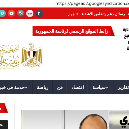
https://pagead2.googlesyndication
 وتضامن للأشقاء
جهاز مستقبل مصر نموذجا.. لماذا تُنشئ الدول كيانات تنموية عم
رابط الموقع الرسمي لرئاسة الجمهورية
تقارير
سياسة
اقتصاد
فن
رياضة
خدمة فى خبر
ب