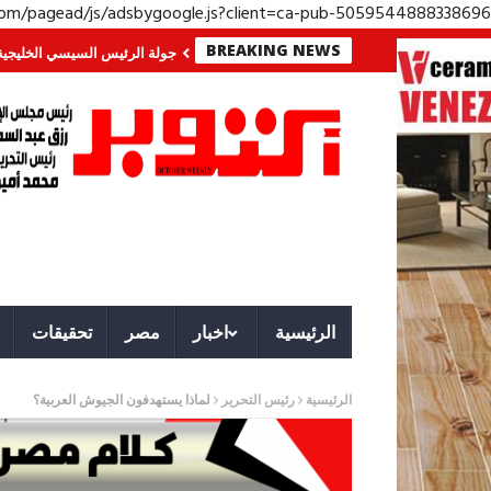
.com/pagead/js/adsbygoogle.js?client=ca-pub-5059544888338696
BREAKING NEWS
 معركة لا تُرى.. وحراس لا ينامون
جولة الرئيس السيسي الخليجية.. رسائل دعم
الرئيسية
اخبار
مصر
تحقيقات
الرئيسية
رئيس التحرير
لماذا يستهدفون الجيوش العربية؟