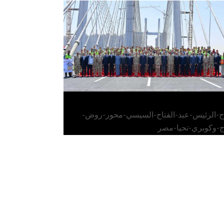
الرئيس عبد الفتاح السيسي يفتتح محور روض
الفرج وكوبري تحيا مصر
اح-الرئيس-عبد-الفتاح-السيسي-محور-روض-
ج-وكوبري-تحيا-مصر