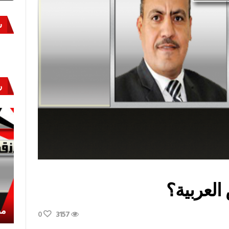
س
ر
العربية؟
أكتوبر «النصر» و«المجلة»
مص
0
3157
ون