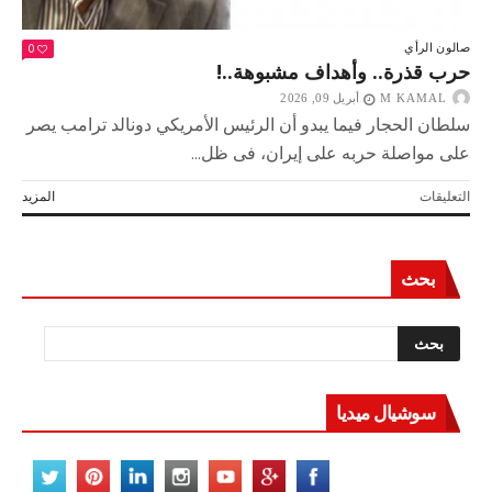
0
صالون الرأي
حرب قذرة.. وأهداف مشبوهة..!
M KAMAL
أبريل 09, 2026
سلطان الحجار فيما يبدو أن الرئيس الأمريكي دونالد ترامب يصر
على مواصلة حربه على إيران، فى ظل...
على
التعليقات
المزيد
حرب
قذرة..
وأهداف
بحث
مشبوهة..!
مغلقة
سوشيال ميديا