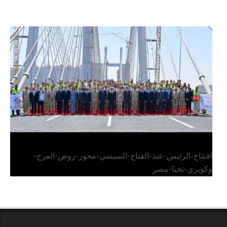
الرئيس عبد الفتاح السيسي يفتتح محور روض الفرج
وكوبري تحيا مصر
افتتاح-الرئيس-عبد-الفتاح-السيسي-محور-روض-الفرج-
وكوبري-تحيا-مصر