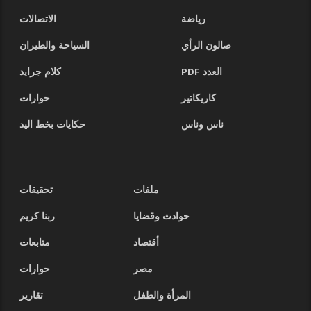
رياضة
الاتصالات
صالون الرأي
السياحة والطيران
العدد PDF
كلام جرايد
كاريكاتير
حوارات
ناس وناس
حكايات بخط اليد
ملفات
تحقيقات
حوادث وقضايا
ربنا كريم
أقتصاد
متابعات
مصر
حوارات
المرأة والطفل
تقارير