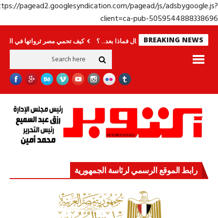
https://pagead2.googlesyndication.com/pagead/js/adsbygoogle.j
client=ca-pub-50595448883386
BREAKING NEWS
جديدة
انتهى المونديال فماذا بعد.. ؟
كيف تحمي مصر ثرواتها في الجنوب؟ معركة 
رابط الموقع الرسمي لرئاسة الجمهورية