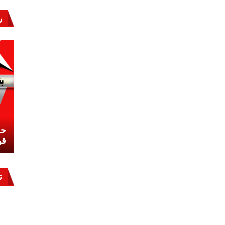
ر
نشئ
كيف تحمي مصر ثرواتها في الجنوب؟
حر
معركة لا تُرى.. وحراس لا ينامون
قو
ت