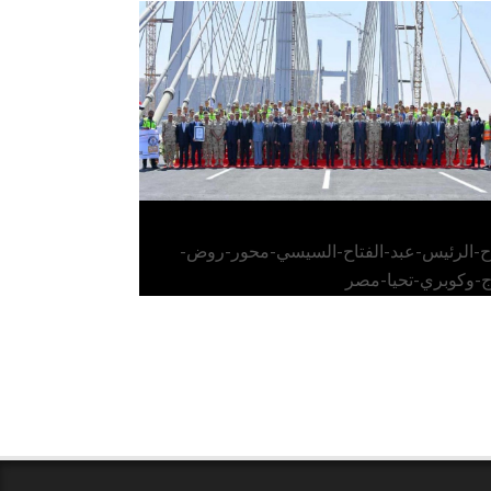
الرئيس عبد الفتاح السيسي يفتتح محور روض
الفرج وكوبري تحيا مصر
اح-الرئيس-عبد-الفتاح-السيسي-محور-روض-
ج-وكوبري-تحيا-مصر