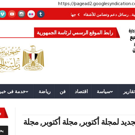
https://pagead2.googlesyndication
ائل دعم وتضامن للأشقاء
جهاز مستقبل مصر نموذجا.. لماذا تُنشئ الدول كيانات ت
رابط الموقع الرسمي لرئاسة الجمهورية
تقارير
سياسة
اقتصاد
فن
رياضة
خدمة فى خبر
ب
جديد لمجلة أكتوبر
,
مجلة أكتوبر
,
مجلة