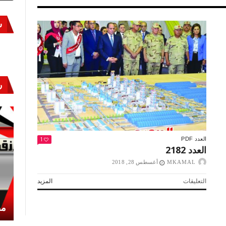
س
ر
1
العدد PDF
العدد 2182
MKAMAL
أغسطس 28, 2018
على
التعليقات
المزيد
العدد
2182
أكتوبر «النصر» و«المجلة»
مص
مغلقة