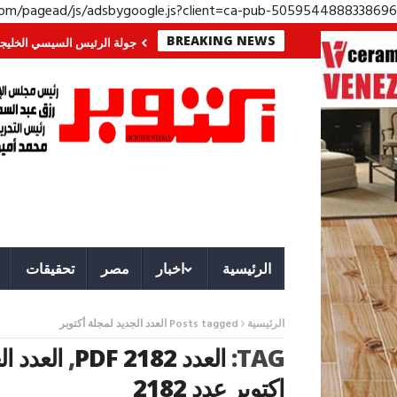
.com/pagead/js/adsbygoogle.js?client=ca-pub-5059544888338696
BREAKING NEWS
 الجنوب؟ معركة لا تُرى.. وحراس لا ينامون
جولة الرئيس السيسي الخليجية.. رس
الرئيسية
اخبار
مصر
تحقيقات
الرئيسية
Posts tagged العدد الجديد لمجلة أكتوبر
TAG:
العدد 2182 PDF
,
العدد ال
اكتوبر عدد 2182