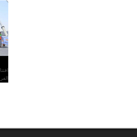
افتت
الفر