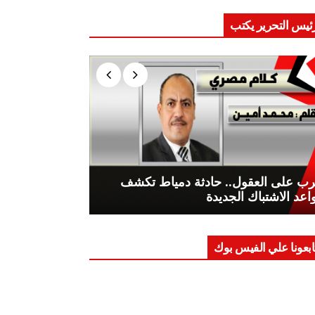
ئيس التحرير يكتب
ب على العقول.. حادثة دمياط تكشف
اعد الاشتباك الجديدة
ابعونا علي الفيس بوك